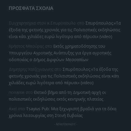
ΠΡΌΣΦΑΤΑ ΣΧΌΛΙΑ
Συγχαρητηρια στον κ.Σπυροπουλο
στο
Σπυρόπουλος:«Τα
έξοδα της φετινής χρονιάς για τις Πολιτιστικές εκδηλώσεις
είναι κάτι χιλιάδες ευρώ λιγότερα από πέρυσι» (video)
Χρήστος Μπούρας
στο
Εκτός χρηματοδότησης του
Υπουργείου Αγροτικής Ανάπτυξης για έργα αγροτικής
οδοποιίας ο Δήμος Διρφύων Μεσσαπίων
Δημητρης Χατζηγιαννης
στο
Σπυρόπουλος:«Τα έξοδα της
φετινής χρονιάς για τις Πολιτιστικές εκδηλώσεις είναι κάτι
χιλιάδες ευρώ λιγότερα από πέρυσι» (video)
noname
στο
Θετικό βήμα από τη Δημοτική αρχή οι
πολιτιστικές εκδηλώσεις εκτός κεντρικής πλατείας
Axel
στο
Tsayius Pub: Μια ξεχωριστή βραδιά για τα δέκα
χρόνια λειτουργίας στη Στενή Ευβοίας
- Advertisement -