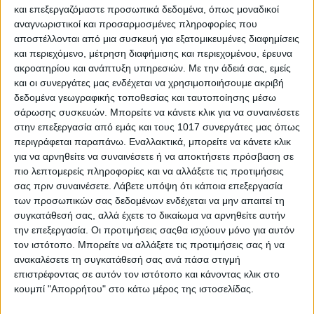
και επεξεργαζόμαστε προσωπικά δεδομένα, όπως μοναδικοί
αναγνωριστικοί και προσαρμοσμένες πληροφορίες που
αποστέλλονται από μια συσκευή για εξατομικευμένες διαφημίσεις
και περιεχόμενο, μέτρηση διαφήμισης και περιεχομένου, έρευνα
ακροατηρίου και ανάπτυξη υπηρεσιών.
Με την άδειά σας, εμείς
και οι συνεργάτες μας ενδέχεται να χρησιμοποιήσουμε ακριβή
δεδομένα γεωγραφικής τοποθεσίας και ταυτοποίησης μέσω
σάρωσης συσκευών. Μπορείτε να κάνετε κλικ για να συναινέσετε
στην επεξεργασία από εμάς και τους 1017 συνεργάτες μας όπως
περιγράφεται παραπάνω. Εναλλακτικά, μπορείτε να κάνετε κλικ
για να αρνηθείτε να συναινέσετε ή να αποκτήσετε πρόσβαση σε
πιο λεπτομερείς πληροφορίες και να αλλάξετε τις προτιμήσεις
σας πριν συναινέσετε.
Λάβετε υπόψη ότι κάποια επεξεργασία
των προσωπικών σας δεδομένων ενδέχεται να μην απαιτεί τη
συγκατάθεσή σας, αλλά έχετε το δικαίωμα να αρνηθείτε αυτήν
την επεξεργασία. Οι προτιμήσεις σαςθα ισχύουν μόνο για αυτόν
τον ιστότοπο. Μπορείτε να αλλάξετε τις προτιμήσεις σας ή να
ανακαλέσετε τη συγκατάθεσή σας ανά πάσα στιγμή
επιστρέφοντας σε αυτόν τον ιστότοπο και κάνοντας κλικ στο
κουμπί "Απορρήτου" στο κάτω μέρος της ιστοσελίδας.