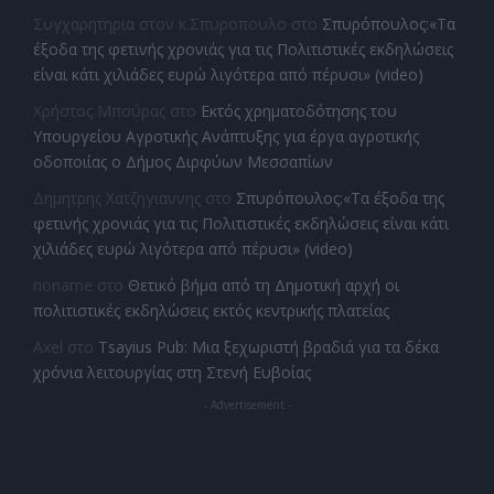
Συγχαρητηρια στον κ.Σπυροπουλο
στο
Σπυρόπουλος:«Τα
έξοδα της φετινής χρονιάς για τις Πολιτιστικές εκδηλώσεις
είναι κάτι χιλιάδες ευρώ λιγότερα από πέρυσι» (video)
Χρήστος Μπούρας
στο
Εκτός χρηματοδότησης του
Υπουργείου Αγροτικής Ανάπτυξης για έργα αγροτικής
οδοποιίας ο Δήμος Διρφύων Μεσσαπίων
Δημητρης Χατζηγιαννης
στο
Σπυρόπουλος:«Τα έξοδα της
φετινής χρονιάς για τις Πολιτιστικές εκδηλώσεις είναι κάτι
χιλιάδες ευρώ λιγότερα από πέρυσι» (video)
noname
στο
Θετικό βήμα από τη Δημοτική αρχή οι
πολιτιστικές εκδηλώσεις εκτός κεντρικής πλατείας
Axel
στο
Tsayius Pub: Μια ξεχωριστή βραδιά για τα δέκα
χρόνια λειτουργίας στη Στενή Ευβοίας
- Advertisement -