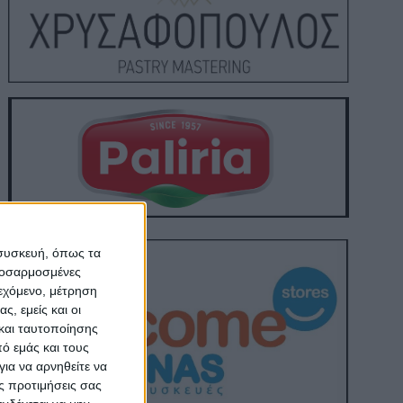
 συσκευή, όπως τα
προσαρμοσμένες
ιεχόμενο, μέτρηση
ς, εμείς και οι
και ταυτοποίησης
ό εμάς και τους
ια να αρνηθείτε να
ς προτιμήσεις σας