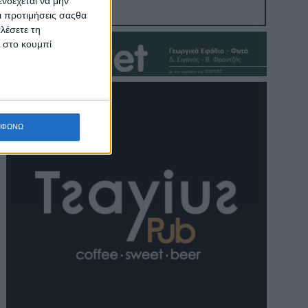
νδέχεται να μην
Οι προτιμήσεις σαςθα
λέσετε τη
κ στο κουμπί
ΜΦΩΝΩ