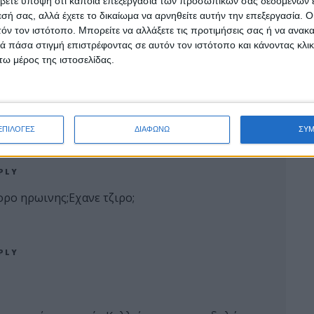
βετε υπόψη ότι κάποια επεξεργασία των προσωπικών σας δεδομένων ε
εσή σας, αλλά έχετε το δικαίωμα να αρνηθείτε αυτήν την επεξεργασία. 
τόν τον ιστότοπο. Μπορείτε να αλλάξετε τις προτιμήσεις σας ή να ανακα
 πάσα στιγμή επιστρέφοντας σε αυτόν τον ιστότοπο και κάνοντας κλι
ΗΡΙΟ ΨΑΧΝΩΝ !
ω μέρος της ιστοσελίδας.
ΕΠΙΛΟΓΕΣ
ΔΙΑΦΩΝΩ
ΣΥ
PLY
ρο ηρωινης;Εχανε τζιρο;
PLY