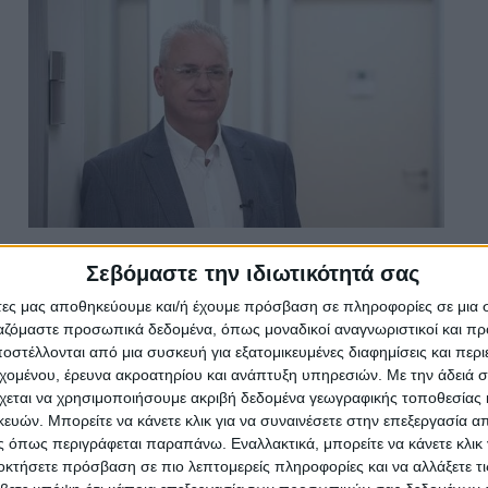
Μαρκόπουλος προς
Σεβόμαστε την ιδιωτικότητά σας
Αναπτυξιακή:«Είμαι υποχρεωμένος
άτες μας αποθηκεύουμε και/ή έχουμε πρόσβαση σε πληροφορίες σε μια
να προβώ σε ένδικα μέσα»
ργαζόμαστε προσωπικά δεδομένα, όπως μοναδικοί αναγνωριστικοί και 
στέλλονται από μια συσκευή για εξατομικευμένες διαφημίσεις και περ
Psaxna.gr
5 ΑΥΓΟΎΣΤΟΥ 2026
εχομένου, έρευνα ακροατηρίου και ανάπτυξη υπηρεσιών.
Με την άδειά σα
χεται να χρησιμοποιήσουμε ακριβή δεδομένα γεωγραφικής τοποθεσίας 
ών. Μπορείτε να κάνετε κλικ για να συναινέσετε στην επεξεργασία απ
 όπως περιγράφεται παραπάνω. Εναλλακτικά, μπορείτε να κάνετε κλικ γ
οκτήσετε πρόσβαση σε πιο λεπτομερείς πληροφορίες και να αλλάξετε τι