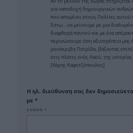
Αν το μέλλον της Χώρας στηρίζεται 
για «αποδοχή δημιουργικών ανθρώ
που απομένει στους Πολίτες αυτού τ
Έστω… να μείνουμε με μια διαλυμένη
διαφθορά παντού και με ένα απέραν
περισώσουμε όση αξιοπρέπεια μας έχ
μονάκριβη Πατρίδα, βάζοντας επιτέ
στις πλάτες ενός Λαού, της ιστορία
[Χάρης Καφετζόπουλος]
Η ηλ. διεύθυνση σας δεν δημοσιεύετα
με
*
ΣΧΌΛΙΟ
*