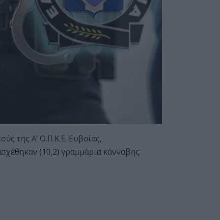
ς της Α’ Ο.Π.Κ.Ε. Ευβοίας,
σχέθηκαν (10,2) γραμμάρια κάνναβης.