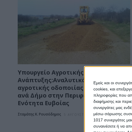
Υπουργείο Αγροτικής
Ανάπτυξης:Αναλυτικά τα έργα
Εμείς και οι συνεργ
αγροτικής οδοποιίας και τα ποσά
cookies, και επεξε
ανά Δήμο στην Περιφερειακή
πληροφορίες που απο
διαφήμισης και περι
Ενότητα Ευβοίας
συνεργάτες μας ενδέ
μέσω σάρωσης συσκευ
Σταμάτης Κ. Ρουσόδημος
5 ΑΥΓΟΎΣΤΟΥ 2026
1017 συνεργάτες μας
συναινέσετε ή να απ