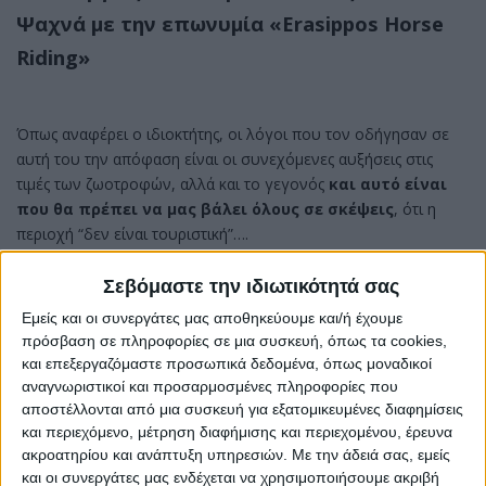
Ψαχνά με την επωνυμία «Erasippos Horse
Riding»
Όπως αναφέρει ο ιδιοκτήτης, οι λόγοι που τον οδήγησαν σε
αυτή του την απόφαση είναι οι συνεχόμενες αυξήσεις στις
τιμές των ζωοτροφών, αλλά και το γεγονός
και
αυτό είναι
που θα πρέπει να μας βάλει όλους σε σκέψεις
, ότι η
περιοχή “δεν είναι τουριστική”….
Σεβόμαστε την ιδιωτικότητά σας
Εμείς και οι συνεργάτες μας αποθηκεύουμε και/ή έχουμε
πρόσβαση σε πληροφορίες σε μια συσκευή, όπως τα cookies,
και επεξεργαζόμαστε προσωπικά δεδομένα, όπως μοναδικοί
αναγνωριστικοί και προσαρμοσμένες πληροφορίες που
Η ανακοίνωση του πάτερ Στυλιανού Σωτηροπούλου
αποστέλλονται από μια συσκευή για εξατομικευμένες διαφημίσεις
και περιεχόμενο, μέτρηση διαφήμισης και περιεχομένου, έρευνα
Μετά από περίπου 2 χρόνια η οικογένεια του Erasippos Horse
ακροατηρίου και ανάπτυξη υπηρεσιών.
Με την άδειά σας, εμείς
Riding έρχεται στην δυσάρεστη θέση να σας ανακοινώσει το
και οι συνεργάτες μας ενδέχεται να χρησιμοποιήσουμε ακριβή
κλείσιμο της επιχείρησης, προσπαθήσαμε να δώσουμε χαρά σε