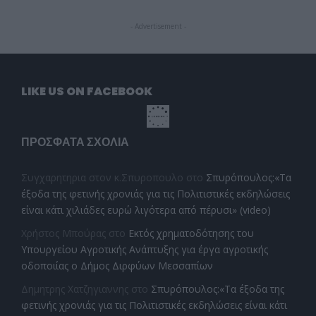
- Advertisement -
LIKE US ON FACEBOOK
ΠΡΌΣΦΑΤΑ ΣΧΌΛΙΑ
Συγχαρητηρια στον κ.Σπυροπουλο
στο
Σπυρόπουλος:«Τα
έξοδα της φετινής χρονιάς για τις Πολιτιστικές εκδηλώσεις
είναι κάτι χιλιάδες ευρώ λιγότερα από πέρυσι» (video)
Χρήστος Μπούρας
στο
Εκτός χρηματοδότησης του
Υπουργείου Αγροτικής Ανάπτυξης για έργα αγροτικής
οδοποιίας ο Δήμος Διρφύων Μεσσαπίων
Δημητρης Χατζηγιαννης
στο
Σπυρόπουλος:«Τα έξοδα της
φετινής χρονιάς για τις Πολιτιστικές εκδηλώσεις είναι κάτι