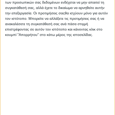
των προσωπικών σας δεδομένων ενδέχεται να μην απαιτεί τη
συγκατάθεσή σας, αλλά έχετε το δικαίωμα να αρνηθείτε αυτήν
την επεξεργασία. Οι προτιμήσεις σαςθα ισχύουν μόνο για αυτόν
τον ιστότοπο. Μπορείτε να αλλάξετε τις προτιμήσεις σας ή να
ανακαλέσετε τη συγκατάθεσή σας ανά πάσα στιγμή
επιστρέφοντας σε αυτόν τον ιστότοπο και κάνοντας κλικ στο
κουμπί "Απορρήτου" στο κάτω μέρος της ιστοσελίδας.
Ηλεκτρονική απάτη στη Χαλκίδα:Απέσπασαν
22.460 € με απατηλά email από εταιρία
Ναυτιλιακού κλάδου
Σταμάτης Κ. Ρουσόδημος
9 ΑΥΓΟΎΣΤΟΥ 2026