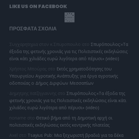
LIKE US ON FACEBOOK
ΠΡΌΣΦΑΤΑ ΣΧΌΛΙΑ
Συγχαρητηρια στον κ.Σπυροπουλο
στο
Σπυρόπουλος:«Τα
έξοδα της φετινής χρονιάς για τις Πολιτιστικές εκδηλώσεις
είναι κάτι χιλιάδες ευρώ λιγότερα από πέρυσι» (video)
Χρήστος Μπούρας
στο
Εκτός χρηματοδότησης του
Υπουργείου Αγροτικής Ανάπτυξης για έργα αγροτικής
οδοποιίας ο Δήμος Διρφύων Μεσσαπίων
Δημητρης Χατζηγιαννης
στο
Σπυρόπουλος:«Τα έξοδα της
φετινής χρονιάς για τις Πολιτιστικές εκδηλώσεις είναι κάτι
χιλιάδες ευρώ λιγότερα από πέρυσι» (video)
noname
στο
Θετικό βήμα από τη Δημοτική αρχή οι
πολιτιστικές εκδηλώσεις εκτός κεντρικής πλατείας
Axel
στο
Tsayius Pub: Μια ξεχωριστή βραδιά για τα δέκα