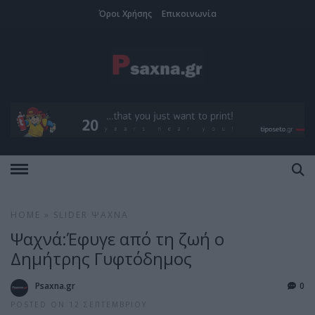
Όροι Χρήσης
Επικοινωνία
HOME
»
SLIDER
ΨΑΧΝΆ
Ψαχνά:Έφυγε από τη ζωή ο
Δημήτρης Γυφτόδημος
Psaxna.gr
0
POSTED ON 12 ΣΕΠΤΕΜΒΡΊΟΥ