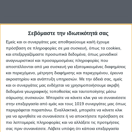
Σεβόμαστε την ιδιωτικότητά σας
Εμείς και οι συνεργάτες μας αποθηκεύουμε και/ή έχουμε
πρόσβαση σε πληροφορίες σε μια συσκευή, όπως τα cookies,
και επεξεργαζόμαστε προσωπικά δεδομένα, όπως μοναδικοί
αναγνωριστικοί και προσαρμοσμένες πληροφορίες που
αποστέλλονται από μια συσκευή για εξατομικευμένες διαφημίσεις
και περιεχόμενο, μέτρηση διαφήμισης και περιεχομένου, έρευνα
AUTHOR
ακροατηρίου και ανάπτυξη υπηρεσιών.
Με την άδειά σας, εμείς
Psaxna.gr
και οι συνεργάτες μας ενδέχεται να χρησιμοποιήσουμε ακριβή
δεδομένα γεωγραφικής τοποθεσίας και ταυτοποίησης μέσω
σάρωσης συσκευών. Μπορείτε να κάνετε κλικ για να συναινέσετε
στην επεξεργασία από εμάς και τους 1019 συνεργάτες μας όπως
περιγράφεται παραπάνω. Εναλλακτικά, μπορείτε να κάνετε κλικ
για να αρνηθείτε να συναινέσετε ή να αποκτήσετε πρόσβαση σε
TRENDING NOW
πιο λεπτομερείς πληροφορίες και να αλλάξετε τις προτιμήσεις
σας πριν συναινέσετε.
Λάβετε υπόψη ότι κάποια επεξεργασία