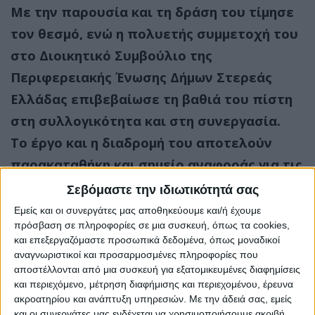
Με την παρουσία και τη δράση του τίμησε
τον θεσμό, ενώ η πολυετής συμμετοχή του
στο Διοικητικό Συμβούλιο της
Περιφερειακής Ένωσης Δήμων Στερεάς
Ελλάδας επιβεβαίωσε τη βαθιά του πίστη
στη συλλογικότητα και στη συνεργασία.
Το έργο και η διαδρομή του αποτελούν
παρακαταθήκη και σημείο αναφοράς για τις
επόμενες γενιές.
Σεβόμαστε την ιδιωτικότητά σας
Τον αποχαιρετούμε με σεβασμό,
Εμείς και οι συνεργάτες μας αποθηκεύουμε και/ή έχουμε
πρόσβαση σε πληροφορίες σε μια συσκευή, όπως τα cookies,
ευγνωμοσύνη και συγκίνηση.
και επεξεργαζόμαστε προσωπικά δεδομένα, όπως μοναδικοί
Θερμά συλλυπητήρια στην οικογένειά του,
αναγνωριστικοί και προσαρμοσμένες πληροφορίες που
αποστέλλονται από μια συσκευή για εξατομικευμένες διαφημίσεις
στους οικείους του και σε όλους όσους
και περιεχόμενο, μέτρηση διαφήμισης και περιεχομένου, έρευνα
είχαν την τιμή να τον γνωρίσουν και να
ακροατηρίου και ανάπτυξη υπηρεσιών.
Με την άδειά σας, εμείς
και οι συνεργάτες μας ενδέχεται να χρησιμοποιήσουμε ακριβή