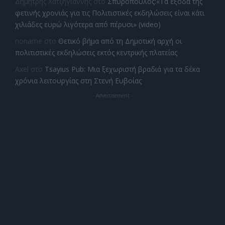
Δημητρης Χατζηγιαννης
στο
Σπυρόπουλος:«Τα έξοδα της
φετινής χρονιάς για τις Πολιτιστικές εκδηλώσεις είναι κάτι
χιλιάδες ευρώ λιγότερα από πέρυσι» (video)
noname
στο
Θετικό βήμα από τη Δημοτική αρχή οι
πολιτιστικές εκδηλώσεις εκτός κεντρικής πλατείας
Axel
στο
Tsayius Pub: Μια ξεχωριστή βραδιά για τα δέκα
χρόνια λειτουργίας στη Στενή Ευβοίας
- Advertisement -