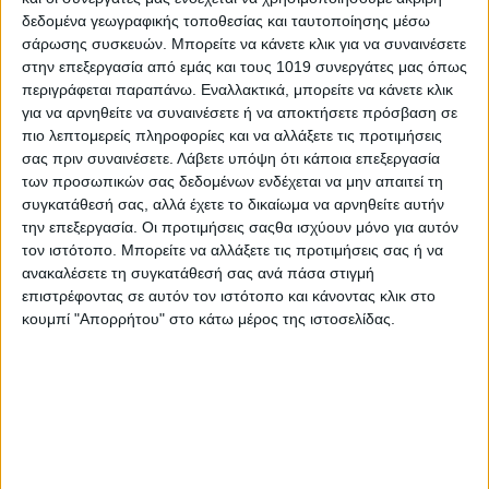
συμπορευτούν μαζί του.
δεδομένα γεωγραφικής τοποθεσίας και ταυτοποίησης μέσω
Αιωνία του η μνήμη.
σάρωσης συσκευών. Μπορείτε να κάνετε κλικ για να συναινέσετε
στην επεξεργασία από εμάς και τους 1019 συνεργάτες μας όπως
ΤΟ ΔΙΟΙΚΗΤΙΚΟ ΣΥΜΒΟΥΛΙΟ ΤΗΣ Π.Ε.Δ. ΣΤΕΡΕΑΣ ΕΛΛΑΔΑΣ
περιγράφεται παραπάνω. Εναλλακτικά, μπορείτε να κάνετε κλικ
ΑΠΟΦΑΣΙΣΕ ΟΜΟΦΩΝΑ
για να αρνηθείτε να συναινέσετε ή να αποκτήσετε πρόσβαση σε
Να παραστούν τα Μέλη του Διοικητικού και του Εποπτικού
πιο λεπτομερείς πληροφορίες και να αλλάξετε τις προτιμήσεις
Συμβουλίου της Π.Ε.Δ., στην εξόδιο ακολουθία.
σας πριν συναινέσετε.
Λάβετε υπόψη ότι κάποια επεξεργασία
Να κατατεθεί στεφάνι εκ μέρους του Διοικητικού και του
των προσωπικών σας δεδομένων ενδέχεται να μην απαιτεί τη
Εποπτικού Συμβουλίου της Π.Ε.Δ. Στερεάς Ελλάδας.
συγκατάθεσή σας, αλλά έχετε το δικαίωμα να αρνηθείτε αυτήν
Να εκφραστούν τα θερμά συλλυπητήρια του Προέδρου, Νίκου
την επεξεργασία. Οι προτιμήσεις σαςθα ισχύουν μόνο για αυτόν
Σουλιώτη, των Μελών των Οργάνων και των εργαζομένων της
τον ιστότοπο. Μπορείτε να αλλάξετε τις προτιμήσεις σας ή να
Π.Ε.Δ. Στερεάς Ελλάδας, στην οικογένεια και τους οικείους του
ανακαλέσετε τη συγκατάθεσή σας ανά πάσα στιγμή
επιστρέφοντας σε αυτόν τον ιστότοπο και κάνοντας κλικ στο
εκλιπόντος, επιδίδοντας το παρόν ψήφισμα.
κουμπί "Απορρήτου" στο κάτω μέρος της ιστοσελίδας.
Να κυματίσει μεσίστια η Σημαία στα γραφεία της Π.Ε.Δ. σε
ένδειξη πένθους κατά την ημέρα της κηδείας του.
Να τηρηθεί ενός λεπτού σιγή στη μνήμη του, από το Διοικητικό
Συμβούλιο, κατά την πρώτη μετά το θάνατό του, τακτική
συνεδρίασή του.
Να αναρτηθεί το παρόν ψήφισμα στην ιστοσελίδα της Π.Ε.Δ.
Στερεάς Ελλάδας και να δημοσιευθεί στον έντυπο και