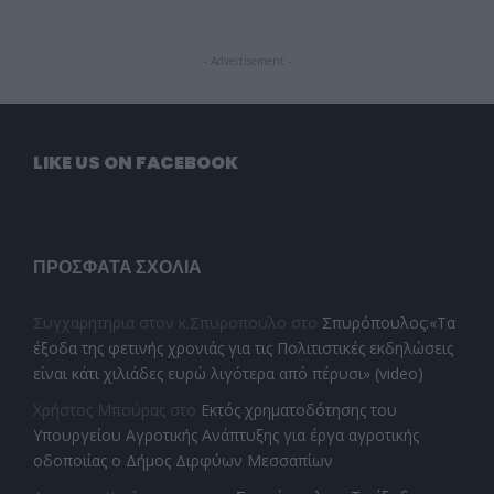
- Advertisement -
LIKE US ON FACEBOOK
ΠΡΌΣΦΑΤΑ ΣΧΌΛΙΑ
Συγχαρητηρια στον κ.Σπυροπουλο
στο
Σπυρόπουλος:«Τα
έξοδα της φετινής χρονιάς για τις Πολιτιστικές εκδηλώσεις
είναι κάτι χιλιάδες ευρώ λιγότερα από πέρυσι» (video)
Χρήστος Μπούρας
στο
Εκτός χρηματοδότησης του
Υπουργείου Αγροτικής Ανάπτυξης για έργα αγροτικής
οδοποιίας ο Δήμος Διρφύων Μεσσαπίων