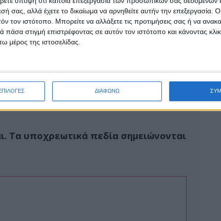
βετε υπόψη ότι κάποια επεξεργασία των προσωπικών σας δεδομένων ε
εσή σας, αλλά έχετε το δικαίωμα να αρνηθείτε αυτήν την επεξεργασία. 
τόν τον ιστότοπο. Μπορείτε να αλλάξετε τις προτιμήσεις σας ή να ανακα
 πάσα στιγμή επιστρέφοντας σε αυτόν τον ιστότοπο και κάνοντας κλι
περιοχές του Δήμου Διρφύων
ω μέρος της ιστοσελίδας.
6/1/26
ΕΠΙΛΟΓΕΣ
ΔΙΑΦΩΝΩ
ΣΥ
ι.
Τα υποχρεωτικά πεδία σημειώνονται