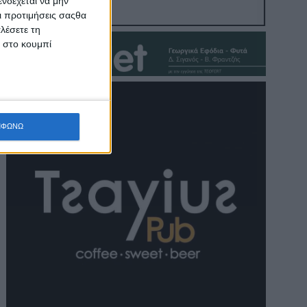
νδέχεται να μην
Οι προτιμήσεις σαςθα
λέσετε τη
κ στο κουμπί
ΜΦΩΝΩ