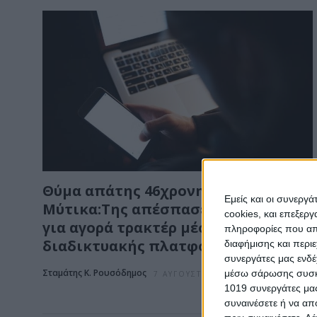
Θύμα απάτης 46χρονη από το
Εμείς και οι συνεργ
Μύτικα:Της απέσπασε 2.480 ευρώ
cookies, και επεξε
για αγορά τρακτέρ μέσω
πληροφορίες που απο
διαδικτυακής πλατφόρμας
διαφήμισης και περι
συνεργάτες μας ενδέ
Σταμάτης Κ. Ρουσόδημος
μέσω σάρωσης συσκευ
7 ΑΥΓΟΎΣΤΟΥ 2026
1019 συνεργάτες μας
συναινέσετε ή να απ