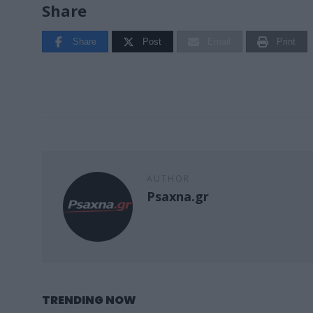
Share
Share
Post
Email
Print
AUTHOR
Psaxna.gr
TRENDING NOW