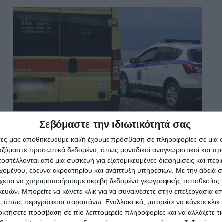
Σεβόμαστε την ιδιωτικότητά σας
Αλυκές:76χρονος ανασύρθηκε χωρίς
άτες μας αποθηκεύουμε και/ή έχουμε πρόσβαση σε πληροφορίες σε μια
τις αισθήσεις του από τη θάλασσα
ργαζόμαστε προσωπικά δεδομένα, όπως μοναδικοί αναγνωριστικοί και 
στέλλονται από μια συσκευή για εξατομικευμένες διαφημίσεις και περ
Σταμάτης Κ. Ρουσόδημος
εχομένου, έρευνα ακροατηρίου και ανάπτυξη υπηρεσιών.
Με την άδειά σα
7 ΑΥΓΟΎΣΤΟΥ 2026
χεται να χρησιμοποιήσουμε ακριβή δεδομένα γεωγραφικής τοποθεσίας 
ών. Μπορείτε να κάνετε κλικ για να συναινέσετε στην επεξεργασία απ
 όπως περιγράφεται παραπάνω. Εναλλακτικά, μπορείτε να κάνετε κλικ γ
οκτήσετε πρόσβαση σε πιο λεπτομερείς πληροφορίες και να αλλάξετε τι