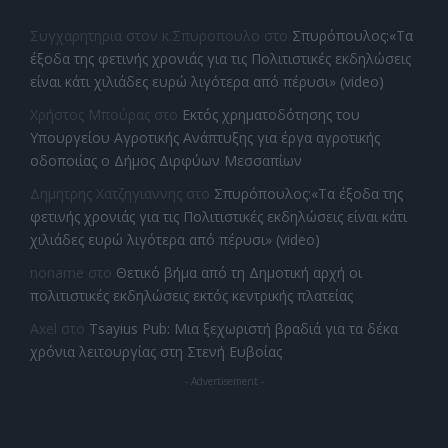
Συγχαρητηρια στον κ.Σπυροπουλο
στο
Σπυρόπουλος:«Τα
έξοδα της φετινής χρονιάς για τις Πολιτιστικές εκδηλώσεις
είναι κάτι χιλιάδες ευρώ λιγότερα από πέρυσι» (video)
Χρήστος Μπούρας
στο
Εκτός χρηματοδότησης του
Υπουργείου Αγροτικής Ανάπτυξης για έργα αγροτικής
οδοποιίας ο Δήμος Διρφύων Μεσσαπίων
Δημητρης Χατζηγιαννης
στο
Σπυρόπουλος:«Τα έξοδα της
φετινής χρονιάς για τις Πολιτιστικές εκδηλώσεις είναι κάτι
χιλιάδες ευρώ λιγότερα από πέρυσι» (video)
noname
στο
Θετικό βήμα από τη Δημοτική αρχή οι
πολιτιστικές εκδηλώσεις εκτός κεντρικής πλατείας
Axel
στο
Tsayius Pub: Μια ξεχωριστή βραδιά για τα δέκα
χρόνια λειτουργίας στη Στενή Ευβοίας
- Advertisement -