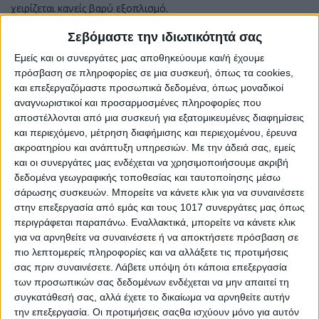
χειρίζεται κανείς βαρύ εξοπλισμό.
Καρκίνος
Σεβόμαστε την ιδιωτικότητά σας
Εμείς και οι συνεργάτες μας αποθηκεύουμε και/ή έχουμε
Είναι η μέρα που θα πρέπει να βάλετε λίγο φρένο στους
πρόσβαση σε πληροφορίες σε μια συσκευή, όπως τα cookies,
ξέφρενους ρυθμούς σας και να ακούσετε προσεκτικά τους
και επεξεργαζόμαστε προσωπικά δεδομένα, όπως μοναδικοί
άλλους, κυρίως τον σύντροφο σας, τι έχουν να σας πουν. Με
αναγνωριστικοί και προσαρμοσμένες πληροφορίες που
την συζήτηση μπορούν να λυθούν πολλά προβλήματα. Η μέρα
αποστέλλονται από μια συσκευή για εξατομικευμένες διαφημίσεις
προσφέρει σημαντικές ευκαιρίες και ελπιδοφόρες εξελίξεις!
και περιεχόμενο, μέτρηση διαφήμισης και περιεχομένου, έρευνα
Μπορεί να υπάρξει μια θετική εξέλιξη ή μια νέα ερωτική σχέση
ακροατηρίου και ανάπτυξη υπηρεσιών.
Με την άδειά σας, εμείς
για τους αδέσμευτους, που μπορεί να σηματοδοτήσει την αρχή
και οι συνεργάτες μας ενδέχεται να χρησιμοποιήσουμε ακριβή
μιας νέας εποχής για τα αισθηματικά σας.
δεδομένα γεωγραφικής τοποθεσίας και ταυτοποίησης μέσω
σάρωσης συσκευών. Μπορείτε να κάνετε κλικ για να συναινέσετε
Λέων
στην επεξεργασία από εμάς και τους 1017 συνεργάτες μας όπως
περιγράφεται παραπάνω. Εναλλακτικά, μπορείτε να κάνετε κλικ
Πρέπει να ξεκαθαρίσετε τι συμβαίνει με ορισμένες φιλικές,
για να αρνηθείτε να συναινέσετε ή να αποκτήσετε πρόσβαση σε
επαγγελματικές ή ακόμη και με την συναισθηματική σας σχέση,
πιο λεπτομερείς πληροφορίες και να αλλάξετε τις προτιμήσεις
και θα σας βοηθήσει η επικοινωνία να αποκρυσταλλώσετε
σας πριν συναινέσετε.
Λάβετε υπόψη ότι κάποια επεξεργασία
άποψη. Μέσα από τεταμένες συζητήσεις και αντιπαραθέσεις,
των προσωπικών σας δεδομένων ενδέχεται να μην απαιτεί τη
ορισμένες σχέσεις ίσως να ενισχυθούν, ενώ άλλες θα
συγκατάθεσή σας, αλλά έχετε το δικαίωμα να αρνηθείτε αυτήν
περάσουν στο παρελθόν. Εάν σκοπεύετε να αλλάξετε δουλειά
την επεξεργασία. Οι προτιμήσεις σαςθα ισχύουν μόνο για αυτόν