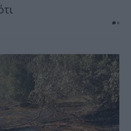
ότι
0