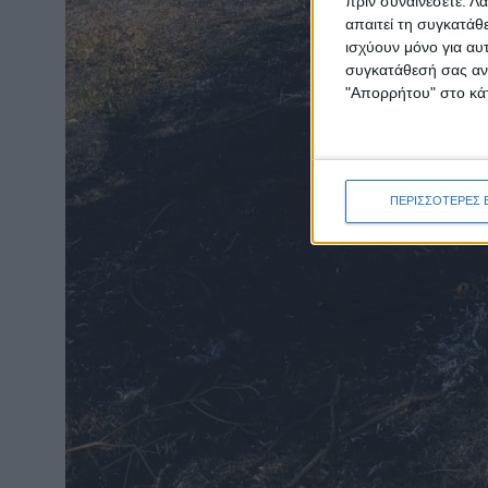
πριν συναινέσετε.
Λά
απαιτεί τη συγκατάθ
ισχύουν μόνο για αυ
συγκατάθεσή σας ανά
"Απορρήτου" στο κάτ
ΠΕΡΙΣΣΟΤΕΡΕΣ 