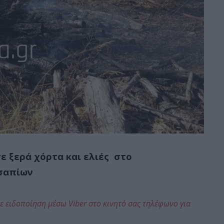
ε ξερά χόρτα και ελιές στο
σαπίων
ε ειδοποίηση μέσω Viber στο κινητό σας τηλέφωνο για