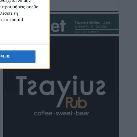
νδέχεται να μην
Οι προτιμήσεις σαςθα
λέσετε τη
κ στο κουμπί
ΜΦΩΝΩ