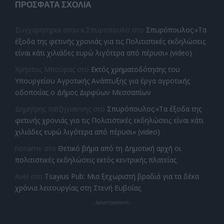
ΠΡΌΣΦΑΤΑ ΣΧΌΛΙΑ
Συγχαρητηρια στον κ.Σπυροπουλο
στο
Σπυρόπουλος:«Τα
έξοδα της φετινής χρονιάς για τις Πολιτιστικές εκδηλώσεις
είναι κάτι χιλιάδες ευρώ λιγότερα από πέρυσι» (video)
Χρήστος Μπούρας
στο
Εκτός χρηματοδότησης του
Υπουργείου Αγροτικής Ανάπτυξης για έργα αγροτικής
οδοποιίας ο Δήμος Διρφύων Μεσσαπίων
Δημητρης Χατζηγιαννης
στο
Σπυρόπουλος:«Τα έξοδα της
φετινής χρονιάς για τις Πολιτιστικές εκδηλώσεις είναι κάτι
χιλιάδες ευρώ λιγότερα από πέρυσι» (video)
noname
στο
Θετικό βήμα από τη Δημοτική αρχή οι
πολιτιστικές εκδηλώσεις εκτός κεντρικής πλατείας
Axel
στο
Tsayius Pub: Μια ξεχωριστή βραδιά για τα δέκα
χρόνια λειτουργίας στη Στενή Ευβοίας
- Advertisement -