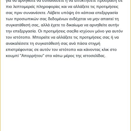
για να αρνηθείτε να συναινέσετε ή να αποκτήσετε πρόσβαση σε
AUTHOR
πιο λεπτομερείς πληροφορίες και να αλλάξετε τις προτιμήσεις
Σταμάτης Κ. Ρουσόδημος
σας πριν συναινέσετε.
Λάβετε υπόψη ότι κάποια επεξεργασία
των προσωπικών σας δεδομένων ενδέχεται να μην απαιτεί τη
Ο Σταμάτης Κ. Ρουσόδημος είναι Ιδιοκτήτης και
συγκατάθεσή σας, αλλά έχετε το δικαίωμα να αρνηθείτε αυτήν
Νόμιμος Εκπρόσωπος της Ιστοσελίδας Psaxna.gr. Είναι
την επεξεργασία. Οι προτιμήσεις σαςθα ισχύουν μόνο για αυτόν
μέλος της Ένωσης Δημοσιογράφων Περιοδικού και
τον ιστότοπο. Μπορείτε να αλλάξετε τις προτιμήσεις σας ή να
Ηλεκτρονικού τύπου Μακεδονίας-Θράκης με Αριθμό
ανακαλέσετε τη συγκατάθεσή σας ανά πάσα στιγμή
Μητρώου 0533.
επιστρέφοντας σε αυτόν τον ιστότοπο και κάνοντας κλικ στο
κουμπί "Απορρήτου" στο κάτω μέρος της ιστοσελίδας.
TRENDING NOW