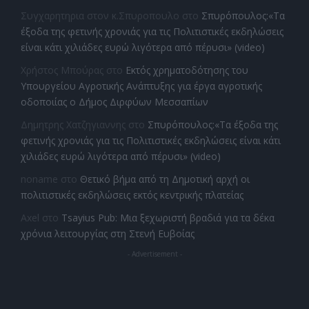
Συγχαρητηρια στον κ.Σπυροπουλο
στο
Σπυρόπουλος:«Τα
έξοδα της φετινής χρονιάς για τις Πολιτιστικές εκδηλώσεις
είναι κάτι χιλιάδες ευρώ λιγότερα από πέρυσι» (video)
Χρήστος Μπούρας
στο
Εκτός χρηματοδότησης του
Υπουργείου Αγροτικής Ανάπτυξης για έργα αγροτικής
οδοποιίας ο Δήμος Διρφύων Μεσσαπίων
Δημητρης Χατζηγιαννης
στο
Σπυρόπουλος:«Τα έξοδα της
φετινής χρονιάς για τις Πολιτιστικές εκδηλώσεις είναι κάτι
χιλιάδες ευρώ λιγότερα από πέρυσι» (video)
noname
στο
Θετικό βήμα από τη Δημοτική αρχή οι
πολιτιστικές εκδηλώσεις εκτός κεντρικής πλατείας
Axel
στο
Tsayius Pub: Μια ξεχωριστή βραδιά για τα δέκα
χρόνια λειτουργίας στη Στενή Ευβοίας
- Advertisement -