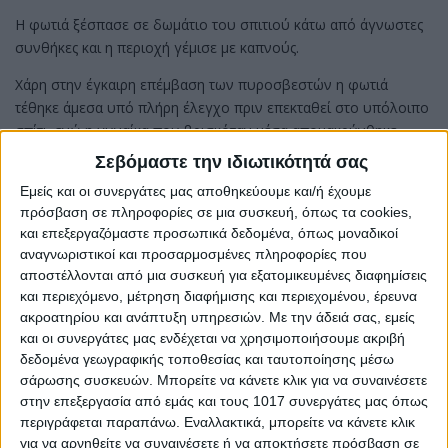
Η φωτιά ξέσπασε σε δωμάτιο του σπιτιού κάτω από άγνωστες
συνθήκες και η περιοχή γέμισε με καπνούς.
Χάρη στην έγκαιρη επέμβαση των πυροσβεστών η φωτιά
τέθηκε άμεσα υπό πλήρη έλεγχο πριν επεκταθεί στο υπόλοιπο
σπίτι, ενώ η γυναίκα που βρισκόταν μέσα απομακρύνθηκε
χωρίς να τραυματιστεί.
Σεβόμαστε την ιδιωτικότητά σας
Share
Εμείς και οι συνεργάτες μας αποθηκεύουμε και/ή έχουμε
πρόσβαση σε πληροφορίες σε μια συσκευή, όπως τα cookies,
Share
Post
Email
Print
και επεξεργαζόμαστε προσωπικά δεδομένα, όπως μοναδικοί
αναγνωριστικοί και προσαρμοσμένες πληροφορίες που
αποστέλλονται από μια συσκευή για εξατομικευμένες διαφημίσεις
και περιεχόμενο, μέτρηση διαφήμισης και περιεχομένου, έρευνα
ακροατηρίου και ανάπτυξη υπηρεσιών.
Με την άδειά σας, εμείς
και οι συνεργάτες μας ενδέχεται να χρησιμοποιήσουμε ακριβή
δεδομένα γεωγραφικής τοποθεσίας και ταυτοποίησης μέσω
σάρωσης συσκευών. Μπορείτε να κάνετε κλικ για να συναινέσετε
στην επεξεργασία από εμάς και τους 1017 συνεργάτες μας όπως
περιγράφεται παραπάνω. Εναλλακτικά, μπορείτε να κάνετε κλικ
για να αρνηθείτε να συναινέσετε ή να αποκτήσετε πρόσβαση σε