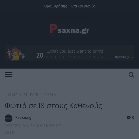
Όροι Χρήσης
Επικοινωνία
HOME
»
SLIDER
ΨΑΧΝΆ
Φωτιά σε ΙΧ στους Καθενούς
Psaxna.gr
0
POSTED ON 24 ΝΟΕΜΒΡΊΟΥ
2025