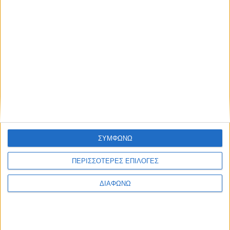
LEAVE A REPLY
Η ηλ. διεύθυνση σας δεν
δημοσιεύεται.
Τα υποχρεωτικά
πεδία σημειώνονται με
*
ΣΧΌΛΙΟ
*
ΣΥΜΦΩΝΩ
ΠΕΡΙΣΣΟΤΕΡΕΣ ΕΠΙΛΟΓΕΣ
ΔΙΑΦΩΝΩ