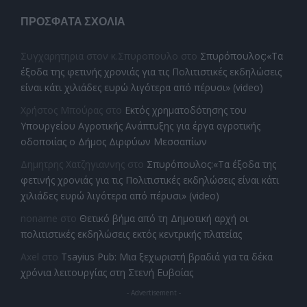
ΠΡΌΣΦΑΤΑ ΣΧΌΛΙΑ
Συγχαρητηρια στον κ.Σπυροπουλο
στο
Σπυρόπουλος:«Τα
έξοδα της φετινής χρονιάς για τις Πολιτιστικές εκδηλώσεις
είναι κάτι χιλιάδες ευρώ λιγότερα από πέρυσι» (video)
Χρήστος Μπούρας
στο
Εκτός χρηματοδότησης του
Υπουργείου Αγροτικής Ανάπτυξης για έργα αγροτικής
οδοποιίας ο Δήμος Διρφύων Μεσσαπίων
Δημητρης Χατζηγιαννης
στο
Σπυρόπουλος:«Τα έξοδα της
φετινής χρονιάς για τις Πολιτιστικές εκδηλώσεις είναι κάτι
χιλιάδες ευρώ λιγότερα από πέρυσι» (video)
noname
στο
Θετικό βήμα από τη Δημοτική αρχή οι
πολιτιστικές εκδηλώσεις εκτός κεντρικής πλατείας
Axel
στο
Tsayius Pub: Μια ξεχωριστή βραδιά για τα δέκα
χρόνια λειτουργίας στη Στενή Ευβοίας
- Advertisement -