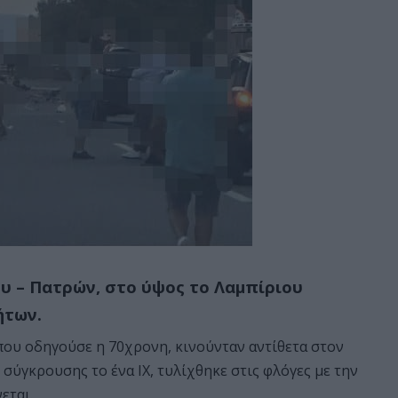
υ – Πατρών, στο ύψος το Λαμπίριου
ήτων.
ου οδηγούσε η 70χρονη, κινούνταν αντίθετα στον
σύγκρουσης το ένα ΙΧ, τυλίχθηκε στις φλόγες με την
εται.