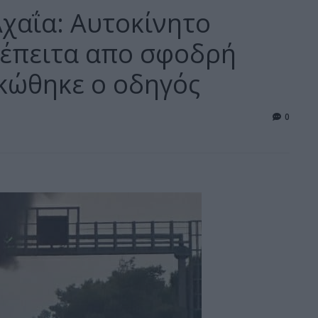
Αχαΐα: Αυτοκίνητο
ς έπειτα απο σφοδρή
κώθηκε ο οδηγός
0