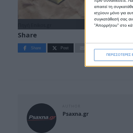
πριν συναινέσετε.
Λά
απαιτεί τη συγκατάθ
ισχύουν μόνο για αυ
συγκατάθεσή σας ανά
Πηγή Enikos.gr
"Απορρήτου" στο κάτ
Share
Share
Post
Email
Print
ΠΕΡΙΣΣΟΤΕΡΕΣ 
AUTHOR
Psaxna.gr