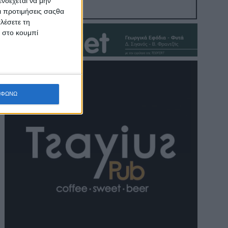
νδέχεται να μην
Οι προτιμήσεις σαςθα
λέσετε τη
κ στο κουμπί
ΜΦΩΝΩ