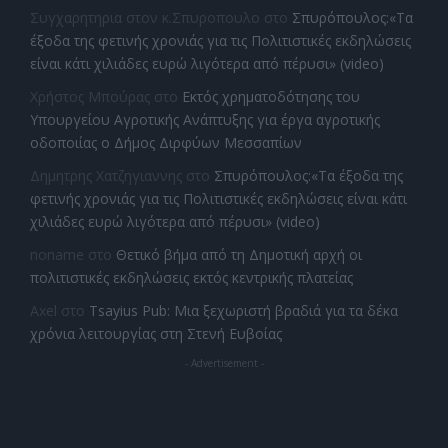
Συγχαρητηρια στον κ.Σπυροπουλο
στο
Σπυρόπουλος:«Τα
έξοδα της φετινής χρονιάς για τις Πολιτιστικές εκδηλώσεις
είναι κάτι χιλιάδες ευρώ λιγότερα από πέρυσι» (video)
Χρήστος Μπούρας
στο
Εκτός χρηματοδότησης του
Υπουργείου Αγροτικής Ανάπτυξης για έργα αγροτικής
οδοποιίας ο Δήμος Διρφύων Μεσσαπίων
Δημητρης Χατζηγιαννης
στο
Σπυρόπουλος:«Τα έξοδα της
φετινής χρονιάς για τις Πολιτιστικές εκδηλώσεις είναι κάτι
χιλιάδες ευρώ λιγότερα από πέρυσι» (video)
noname
στο
Θετικό βήμα από τη Δημοτική αρχή οι
πολιτιστικές εκδηλώσεις εκτός κεντρικής πλατείας
Axel
στο
Tsayius Pub: Μια ξεχωριστή βραδιά για τα δέκα
χρόνια λειτουργίας στη Στενή Ευβοίας
- Advertisement -