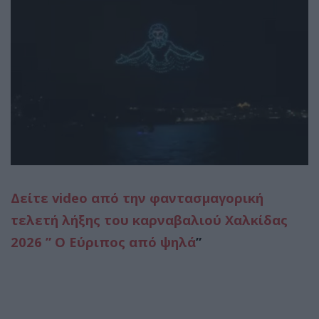
Δείτε video από την φαντασμαγορική
τελετή λήξης του καρναβαλιού Χαλκίδας
2026 ” Ο Εύριπος από ψηλά
”