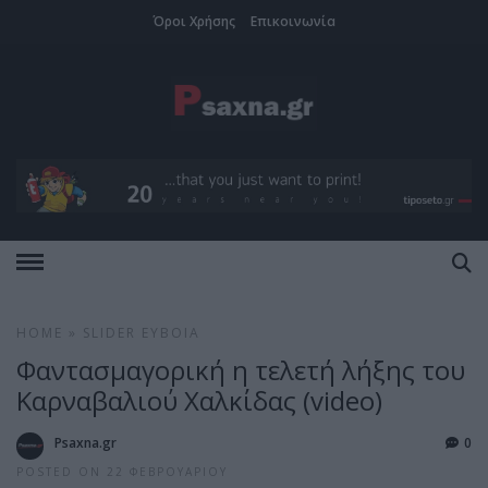
Όροι Χρήσης
Επικοινωνία
HOME
»
SLIDER
ΕΎΒΟΙΑ
Φαντασμαγορική η τελετή λήξης του
Καρναβαλιού Χαλκίδας (video)
Psaxna.gr
0
POSTED ON 22 ΦΕΒΡΟΥΑΡΊΟΥ