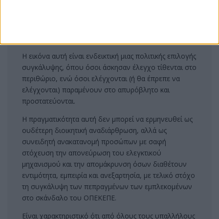
αξιολόγηση ή πειθαρχική έρευνα, στη δομή της
Γενικής Διεύθυνσης Ελέγχου, Ενισχύσεων και
Πληρωμών της ΑΑΔΕ, όπου διατηρούν στο ακέραιο τις
αρμοδιότητές τους.
Η εικόνα αυτή είναι ενδεικτική μιας πολιτικής επιλογής
συγκάλυψης, όπου όσοι άσκησαν έλεγχο τίθενται στο
περιθώριο, ενώ όσοι ελέγχονται (ή θα έπρεπε να
ελέγχονται) παραμένουν στο απυρόβλητο και
προστατεύονται.
Η πραγματικότητα αυτή δεν μπορεί να ερμηνευθεί ως
ουδέτερη διοικητική αναδιάρθρωση, αλλά ως
συνειδητή ανακατανομή προσώπων με σαφή
στόχευση την απονεύρωση του ελεγκτικού
μηχανισμού και την απομάκρυνση όσων διαθέτουν
εντιμότητα, εμπειρία και ανεξαρτησία, με τελικό στόχο
τη συγκάλυψη των πεπραγμένων των εμπλεκομένων
στο σκάνδαλο του ΟΠΕΚΕΠΕ.
Είναι χαρακτηριστικό ότι από όλους τους υπαλλήλους