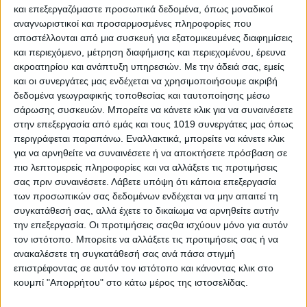
καμία άλλη σε καθήκοντα Αντιδημάρχων, Ειδικών συμβούλων,
και επεξεργαζόμαστε προσωπικά δεδομένα, όπως μοναδικοί
και Εντεταλμένων συμβούλων, αποτελεί κατά την άποψή μας
αναγνωριστικοί και προσαρμοσμένες πληροφορίες που
φάουλ
του νέου Δημάρχου Αντώνη Σπυρόπουλου, και
αποστέλλονται από μια συσκευή για εξατομικευμένες διαφημίσεις
δημιουργεί ερωτηματικά.
και περιεχόμενο, μέτρηση διαφήμισης και περιεχομένου, έρευνα
ακροατηρίου και ανάπτυξη υπηρεσιών.
Με την άδειά σας, εμείς
και οι συνεργάτες μας ενδέχεται να χρησιμοποιήσουμε ακριβή
δεδομένα γεωγραφικής τοποθεσίας και ταυτοποίησης μέσω
σάρωσης συσκευών. Μπορείτε να κάνετε κλικ για να συναινέσετε
Share
στην επεξεργασία από εμάς και τους 1019 συνεργάτες μας όπως
περιγράφεται παραπάνω. Εναλλακτικά, μπορείτε να κάνετε κλικ
Share
Post
Email
Print
για να αρνηθείτε να συναινέσετε ή να αποκτήσετε πρόσβαση σε
πιο λεπτομερείς πληροφορίες και να αλλάξετε τις προτιμήσεις
σας πριν συναινέσετε.
Λάβετε υπόψη ότι κάποια επεξεργασία
των προσωπικών σας δεδομένων ενδέχεται να μην απαιτεί τη
συγκατάθεσή σας, αλλά έχετε το δικαίωμα να αρνηθείτε αυτήν
την επεξεργασία. Οι προτιμήσεις σαςθα ισχύουν μόνο για αυτόν
τον ιστότοπο. Μπορείτε να αλλάξετε τις προτιμήσεις σας ή να
ανακαλέσετε τη συγκατάθεσή σας ανά πάσα στιγμή
επιστρέφοντας σε αυτόν τον ιστότοπο και κάνοντας κλικ στο
κουμπί "Απορρήτου" στο κάτω μέρος της ιστοσελίδας.