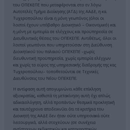
του ΟΠΕΚΕΠΕ που μεταφέρονται στο εν λόγω
Αυτοτελές Τμήμα Διοίκησης (ΑΤΔ) της ΑΑΔΕ, η κα.
Τυχεροπούλου είναι η μόνη γεωπόνος (όλοι οι
λοιποί έχουν υπόβαθρο Διοικητικό – Οικονομικό) και
η μόνη με εμπειρία σε ελέγχους και προϋπηρεσία σε
Διευθυντικές θέσεις του ΟΠΕΚΕΠΕ. Αντιθέτως, όλοι οι
λοιποί γεωπόνοι που υπηρετούσαν στη Διεύθυνση
Διοικητικού του παλαιού ΟΠΕΚΕΠΕ –χωρίς
διευθυντική προϋπηρεσία, χωρίς εμπειρία ελέγχων
και χωρίς το εύρος της υπηρεσιακής διαδρομής της κας
Τυχεροπούλου– τοποθετούνται σε Τεχνικές
Διευθύνσεις του Νέου ΟΠΕΚΕΠΕ.
Η αντίφαση αυτή απογυμνώνει κάθε επίκληση
αξιοκρατίας, καθιστά τη μετακίνηση αυτή όχι απλώς
αδικαιολόγητη, αλλά προπάντων θεσμικά προκλητική
και ταυτόχρονα αποδεικνύει ότι τα κριτήρια του
Διοικητή της ΑΑΔΕ δεν ήταν ούτε υπηρεσιακά ούτε
λειτουργικά, αλλά στοχεύουν (σε συνέχεια
αντίστοιχων εκδικητικών και καταχρηστικών