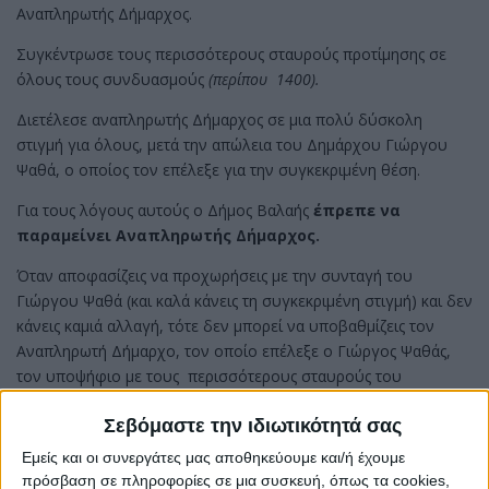
Αναπληρωτής Δήμαρχος.
Συγκέντρωσε τους περισσότερους σταυρούς προτίμησης σε
όλους τους συνδυασμούς
(περίπου 1400).
Διετέλεσε αναπληρωτής Δήμαρχος σε μια πολύ δύσκολη
στιγμή για όλους, μετά την απώλεια του Δημάρχου Γιώργου
Ψαθά, ο οποίος τον επέλεξε για την συγκεκριμένη θέση.
Για τους λόγους αυτούς ο Δήμος Βαλαής
έπρεπε να
παραμείνει Αναπληρωτής Δήμαρχος.
Όταν αποφασίζεις να προχωρήσεις με την συνταγή του
Γιώργου Ψαθά (και καλά κάνεις τη συγκεκριμένη στιγμή) και δεν
κάνεις καμιά αλλαγή, τότε δεν μπορεί να υποβαθμίζεις τον
Αναπληρωτή Δήμαρχο, τον οποίο επέλεξε ο Γιώργος Ψαθάς,
τον υποψήφιο με τους περισσότερους σταυρούς του
συνδυασμού, και τον αφήνεις και εκείνον στα καθήκοντά του
Σεβόμαστε την ιδιωτικότητά σας
όπως και όλους τους υπόλοιπους.
Εμείς και οι συνεργάτες μας αποθηκεύουμε και/ή έχουμε
Η συγκεκριμένη μεμονωμένη αλλαγή την ώρα που δεν υπήρξε
πρόσβαση σε πληροφορίες σε μια συσκευή, όπως τα cookies,