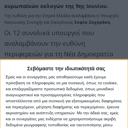
ευρωπαϊκών εκλογών της 9ης Ιουνίου.
Την ευθύνη για την Στερεά Ελλάδα αναλαμβάνει η Υπουργός
Κοινωνικής Συνοχής και Οικογένειας
Σοφία Ζαχαράκη.
Οι 12 συνολικά υπουργοί που
αναλαμβάνουν την ευθύνη
περιφερειών για τη Νέα Δημοκρατία
1) Περιφέρεια Κρήτης: Κυριάκος Πιερρακάκης
Σεβόμαστε την ιδιωτικότητά σας
2) Περιφέρεια Πελοποννήσου: Μάκης Βορίδης
Εμείς και οι συνεργάτες μας αποθηκεύουμε και/ή έχουμε
3) Περιφέρεια Ανατολικής Μακεδονίας και Θράκης: Χρήστος
πρόσβαση σε πληροφορίες σε μια συσκευή, όπως τα cookies,
Σταϊκούρας
και επεξεργαζόμαστε προσωπικά δεδομένα, όπως μοναδικοί
4) Περιφέρεια Κεντρική Μακεδονίας: Νίκος Δένδιας
αναγνωριστικοί και προσαρμοσμένες πληροφορίες που
5) Περιφέρεια Βορείου Αιγαίου: Δημήτρης Καιρίδης
αποστέλλονται από μια συσκευή για εξατομικευμένες διαφημίσεις
6) Περιφέρεια Δυτικής Μακεδονίας: Άδωνις Γεωργιάδης
και περιεχόμενο, μέτρηση διαφήμισης και περιεχομένου, έρευνα
7) Περιφέρεια Ηπείρου: Κώστας Σκρέκας
ακροατηρίου και ανάπτυξη υπηρεσιών.
Με την άδειά σας, εμείς
8) Περιφέρεια Θεσσαλίας: Κωστής Χατζηδάκης
και οι συνεργάτες μας ενδέχεται να χρησιμοποιήσουμε ακριβή
9) Περιφέρεια Δυτικής Ελλάδας: Λευτέρης Αυγενάκης
δεδομένα γεωγραφικής τοποθεσίας και ταυτοποίησης μέσω