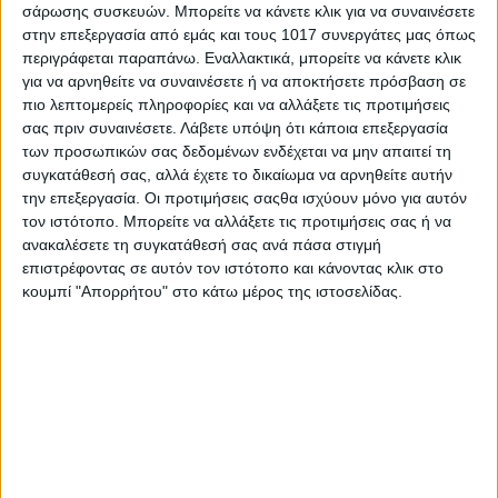
10) Περιφέρεια Στερεάς Ελλάδας: Σοφία Ζαχαράκη
σάρωσης συσκευών. Μπορείτε να κάνετε κλικ για να συναινέσετε
11) Περιφέρεια Ιόνιων Νήσων: Όλγα Κεφαλογιάννη
στην επεξεργασία από εμάς και τους 1017 συνεργάτες μας όπως
περιγράφεται παραπάνω. Εναλλακτικά, μπορείτε να κάνετε κλικ
12) Περιφέρεια Νοτίου Αιγαίου: Δόμνα Μιχαηλίδου
για να αρνηθείτε να συναινέσετε ή να αποκτήσετε πρόσβαση σε
Share
πιο λεπτομερείς πληροφορίες και να αλλάξετε τις προτιμήσεις
σας πριν συναινέσετε.
Λάβετε υπόψη ότι κάποια επεξεργασία
Share
Post
Email
Print
των προσωπικών σας δεδομένων ενδέχεται να μην απαιτεί τη
συγκατάθεσή σας, αλλά έχετε το δικαίωμα να αρνηθείτε αυτήν
την επεξεργασία. Οι προτιμήσεις σαςθα ισχύουν μόνο για αυτόν
τον ιστότοπο. Μπορείτε να αλλάξετε τις προτιμήσεις σας ή να
ανακαλέσετε τη συγκατάθεσή σας ανά πάσα στιγμή
επιστρέφοντας σε αυτόν τον ιστότοπο και κάνοντας κλικ στο
κουμπί "Απορρήτου" στο κάτω μέρος της ιστοσελίδας.
AUTHOR