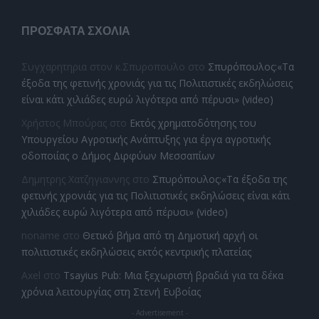
ΠΡΌΣΦΑΤΑ ΣΧΌΛΙΑ
Συγχαρητηρια στον κ.Σπυροπουλο
στο
Σπυρόπουλος:«Τα
έξοδα της φετινής χρονιάς για τις Πολιτιστικές εκδηλώσεις
είναι κάτι χιλιάδες ευρώ λιγότερα από πέρυσι» (video)
Χρήστος Μπούρας
στο
Εκτός χρηματοδότησης του
Υπουργείου Αγροτικής Ανάπτυξης για έργα αγροτικής
οδοποιίας ο Δήμος Διρφύων Μεσσαπίων
Δημητρης Χατζηγιαννης
στο
Σπυρόπουλος:«Τα έξοδα της
φετινής χρονιάς για τις Πολιτιστικές εκδηλώσεις είναι κάτι
χιλιάδες ευρώ λιγότερα από πέρυσι» (video)
noname
στο
Θετικό βήμα από τη Δημοτική αρχή οι
πολιτιστικές εκδηλώσεις εκτός κεντρικής πλατείας
Axel
στο
Tsayius Pub: Μια ξεχωριστή βραδιά για τα δέκα
χρόνια λειτουργίας στη Στενή Ευβοίας
- Advertisement -