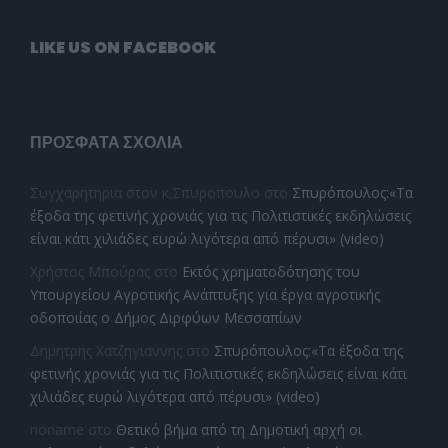
LIKE US ON FACEBOOK
ΠΡΌΣΦΑΤΑ ΣΧΌΛΙΑ
Συγχαρητηρια στον κ.Σπυροπουλο
στο
Σπυρόπουλος:«Τα
έξοδα της φετινής χρονιάς για τις Πολιτιστικές εκδηλώσεις
είναι κάτι χιλιάδες ευρώ λιγότερα από πέρυσι» (video)
Χρήστος Μπούρας
στο
Εκτός χρηματοδότησης του
Υπουργείου Αγροτικής Ανάπτυξης για έργα αγροτικής
οδοποιίας ο Δήμος Διρφύων Μεσσαπίων
Δημητρης Χατζηγιαννης
στο
Σπυρόπουλος:«Τα έξοδα της
φετινής χρονιάς για τις Πολιτιστικές εκδηλώσεις είναι κάτι
χιλιάδες ευρώ λιγότερα από πέρυσι» (video)
noname
στο
Θετικό βήμα από τη Δημοτική αρχή οι