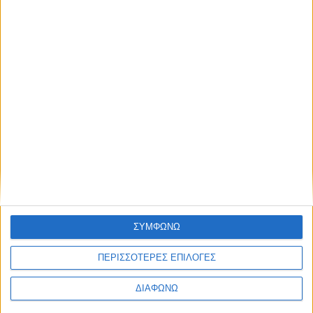
Τα ζώδια σήμερα Δευτέρα
27 Ιανουαρίου
LEAVE A REPLY
Η ηλ. διεύθυνση σας δεν
δημοσιεύεται.
Τα υποχρεωτικά
πεδία σημειώνονται με
*
ΣΧΌΛΙΟ
*
ΣΥΜΦΩΝΩ
ΠΕΡΙΣΣΟΤΕΡΕΣ ΕΠΙΛΟΓΕΣ
ΔΙΑΦΩΝΩ