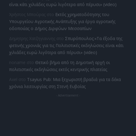
είναι κάτι χιλιάδες ευρώ λιγότερα από πέρυσι» (video)
Χρήστος Μπούρας
στο
Εκτός χρηματοδότησης του
Υπουργείου Αγροτικής Ανάπτυξης για έργα αγροτικής
οδοποιίας ο Δήμος Διρφύων Μεσσαπίων
Δημητρης Χατζηγιαννης
στο
Σπυρόπουλος:«Τα έξοδα της
φετινής χρονιάς για τις Πολιτιστικές εκδηλώσεις είναι κάτι
χιλιάδες ευρώ λιγότερα από πέρυσι» (video)
noname
στο
Θετικό βήμα από τη Δημοτική αρχή οι
πολιτιστικές εκδηλώσεις εκτός κεντρικής πλατείας
Axel
στο
Tsayius Pub: Μια ξεχωριστή βραδιά για τα δέκα
χρόνια λειτουργίας στη Στενή Ευβοίας
- Advertisement -