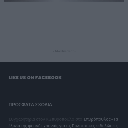
- Advertisement -
LIKE US ON FACEBOOK
ΠΡΌΣΦΑΤΑ ΣΧΌΛΙΑ
Συγχαρητηρια στον κ.Σπυροπουλο
στο
Σπυρόπουλος:«Τα
έξοδα της φετινής χρονιάς για τις Πολιτιστικές εκδηλώσεις