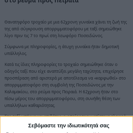
στο ρεύμα προς Πειραιά
Θανατηφόρο τροχαίο με μια 62χρονη γυναίκα χάνει τη ζωή της
της από σύγκρουση απορριμματοφόρου με ταξί σημειώθηκε
λίγο πριν τις 7 το πρωί στη λεωφόρο Ποσειδώνος.
Σύμφωνα με πληροφορίες, η άτυχη γυναίκα ήταν δημοτική
υπάλληλος.
Κατά τις ίδιες πληροφορίες το τροχαίο σημειώθηκε όταν ο
οδηγός ταξί που είχε αναπτύξει μεγάλη ταχύτητα, επιχείρησε
προσπέραση από αριστερά με αποτέλεσμα να «καρφωθεί» στο
απορριμματοφόρο στη συμβολή της Ποσειδώνος με την
Καλαμακίου, στο ρεύμα προς Πειραιά. Η 62χρονη ήταν στο
πίσω μέρος του απορριμματοφόρου, στη συνήθη θέση των
υπαλλήλων καθαριότητας.
Στο ταξί υπήρχε και επιβάτης, ο οποίος τραυματίστηκε ελαφρά
και μεταφέρθηκε με ασθενοφόρο του ΕΚΑΒ στον Ερυθρό
Σεβόμαστε την ιδιωτικότητά σας
Σταυρό. Ο οδηγός του ταξί δεν τραυματίστηκε από τη