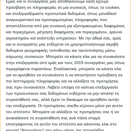
Εμείς και οι συνεργάτες μας αποθηκεύουμε και/ή έχουμε
σύγκρουση.
πρόσβαση σε πληροφορίες σε μια συσκευή, όπως τα cookies,
και επεξεργαζόμαστε προσωπικά δεδομένα, όπως μοναδικοί
αναγνωριστικοί και προσαρμοσμένες πληροφορίες που
Λόγω του τροχαίου, η κίνηση των οχημάτων στο σημείο
αποστέλλονται από μια συσκευή για εξατομικευμένες διαφημίσεις
διεξαγόταν για αρκετή ώρα από την αριστερή λωρίδα
και περιεχόμενο, μέτρηση διαφήμισης και περιεχομένου, έρευνα
ακροατηρίου και ανάπτυξη υπηρεσιών.
Με την άδειά σας, εμείς
κυκλοφορίας.
και οι συνεργάτες μας ενδέχεται να χρησιμοποιήσουμε ακριβή
Τη γυναίκα απεγκλώβισαν οχτώ πυροσβέστες που έσπευσαν
δεδομένα γεωγραφικής τοποθεσίας και ταυτοποίησης μέσω
στο σημείο με τρία οχήματα.
σάρωσης συσκευών. Μπορείτε να κάνετε κλικ για να συναινέσετε
στην επεξεργασία από εμάς και τους 1019 συνεργάτες μας όπως
περιγράφεται παραπάνω. Εναλλακτικά, μπορείτε να κάνετε κλικ
για να αρνηθείτε να συναινέσετε ή να αποκτήσετε πρόσβαση σε
πιο λεπτομερείς πληροφορίες και να αλλάξετε τις προτιμήσεις
σας πριν συναινέσετε.
Λάβετε υπόψη ότι κάποια επεξεργασία
των προσωπικών σας δεδομένων ενδέχεται να μην απαιτεί τη
συγκατάθεσή σας, αλλά έχετε το δικαίωμα να αρνηθείτε αυτήν
την επεξεργασία. Οι προτιμήσεις σαςθα ισχύουν μόνο για αυτόν
τον ιστότοπο. Μπορείτε να αλλάξετε τις προτιμήσεις σας ή να
ανακαλέσετε τη συγκατάθεσή σας ανά πάσα στιγμή
επιστρέφοντας σε αυτόν τον ιστότοπο και κάνοντας κλικ στο
κουμπί "Απορρήτου" στο κάτω μέρος της ιστοσελίδας.