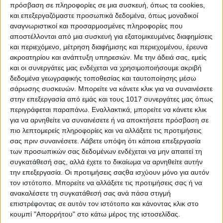
πρόσβαση σε πληροφορίες σε μια συσκευή, όπως τα cookies,
και επεξεργαζόμαστε προσωπικά δεδομένα, όπως μοναδικοί
αναγνωριστικοί και προσαρμοσμένες πληροφορίες που
αποστέλλονται από μια συσκευή για εξατομικευμένες διαφημίσεις
και περιεχόμενο, μέτρηση διαφήμισης και περιεχομένου, έρευνα
ακροατηρίου και ανάπτυξη υπηρεσιών.
Με την άδειά σας, εμείς
και οι συνεργάτες μας ενδέχεται να χρησιμοποιήσουμε ακριβή
δεδομένα γεωγραφικής τοποθεσίας και ταυτοποίησης μέσω
σάρωσης συσκευών. Μπορείτε να κάνετε κλικ για να συναινέσετε
στην επεξεργασία από εμάς και τους 1017 συνεργάτες μας όπως
περιγράφεται παραπάνω. Εναλλακτικά, μπορείτε να κάνετε κλικ
για να αρνηθείτε να συναινέσετε ή να αποκτήσετε πρόσβαση σε
πιο λεπτομερείς πληροφορίες και να αλλάξετε τις προτιμήσεις
σας πριν συναινέσετε.
Λάβετε υπόψη ότι κάποια επεξεργασία
των προσωπικών σας δεδομένων ενδέχεται να μην απαιτεί τη
συγκατάθεσή σας, αλλά έχετε το δικαίωμα να αρνηθείτε αυτήν
την επεξεργασία. Οι προτιμήσεις σαςθα ισχύουν μόνο για αυτόν
τον ιστότοπο. Μπορείτε να αλλάξετε τις προτιμήσεις σας ή να
ανακαλέσετε τη συγκατάθεσή σας ανά πάσα στιγμή
επιστρέφοντας σε αυτόν τον ιστότοπο και κάνοντας κλικ στο
κουμπί "Απορρήτου" στο κάτω μέρος της ιστοσελίδας.