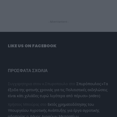
- Advertisement -
LIKE US ON FACEBOOK
ΠΡΌΣΦΑΤΑ ΣΧΌΛΙΑ
Συγχαρητηρια στον κ.Σπυροπουλο
στο
Σπυρόπουλος:«Τα
έξοδα της φετινής χρονιάς για τις Πολιτιστικές εκδηλώσεις
είναι κάτι χιλιάδες ευρώ λιγότερα από πέρυσι» (video)
Χρήστος Μπούρας
στο
Εκτός χρηματοδότησης του
Υπουργείου Αγροτικής Ανάπτυξης για έργα αγροτικής
οδοποιίας ο Δήμος Διρφύων Μεσσαπίων