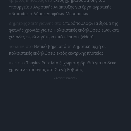
Χρήστος Μπούρας
στο
Εκτός χρηματοδότησης του
Υπουργείου Αγροτικής Ανάπτυξης για έργα αγροτικής
οδοποιίας ο Δήμος Διρφύων Μεσσαπίων
Δημητρης Χατζηγιαννης
στο
Σπυρόπουλος:«Τα έξοδα της
φετινής χρονιάς για τις Πολιτιστικές εκδηλώσεις είναι κάτι
χιλιάδες ευρώ λιγότερα από πέρυσι» (video)
noname
στο
Θετικό βήμα από τη Δημοτική αρχή οι
πολιτιστικές εκδηλώσεις εκτός κεντρικής πλατείας
Axel
στο
Tsayius Pub: Μια ξεχωριστή βραδιά για τα δέκα
χρόνια λειτουργίας στη Στενή Ευβοίας
- Advertisement -