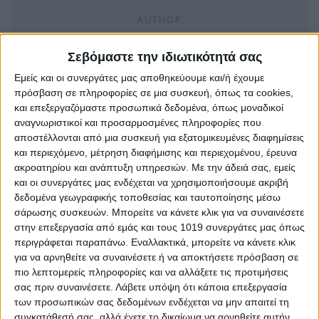
AUTHOR
Psaxna.gr
Σεβόμαστε την ιδιωτικότητά σας
Εμείς και οι συνεργάτες μας αποθηκεύουμε και/ή έχουμε
πρόσβαση σε πληροφορίες σε μια συσκευή, όπως τα cookies,
και επεξεργαζόμαστε προσωπικά δεδομένα, όπως μοναδικοί
TRENDING NOW
αναγνωριστικοί και προσαρμοσμένες πληροφορίες που
αποστέλλονται από μια συσκευή για εξατομικευμένες διαφημίσεις
και περιεχόμενο, μέτρηση διαφήμισης και περιεχομένου, έρευνα
ακροατηρίου και ανάπτυξη υπηρεσιών.
Με την άδειά σας, εμείς
και οι συνεργάτες μας ενδέχεται να χρησιμοποιήσουμε ακριβή
δεδομένα γεωγραφικής τοποθεσίας και ταυτοποίησης μέσω
σάρωσης συσκευών. Μπορείτε να κάνετε κλικ για να συναινέσετε
στην επεξεργασία από εμάς και τους 1019 συνεργάτες μας όπως
περιγράφεται παραπάνω. Εναλλακτικά, μπορείτε να κάνετε κλικ
για να αρνηθείτε να συναινέσετε ή να αποκτήσετε πρόσβαση σε
πιο λεπτομερείς πληροφορίες και να αλλάξετε τις προτιμήσεις
σας πριν συναινέσετε.
Λάβετε υπόψη ότι κάποια επεξεργασία
των προσωπικών σας δεδομένων ενδέχεται να μην απαιτεί τη
συγκατάθεσή σας, αλλά έχετε το δικαίωμα να αρνηθείτε αυτήν