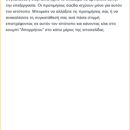
την επεξεργασία. Οι προτιμήσεις σαςθα ισχύουν μόνο για αυτόν
Ο Φειδίας Παναγιώτου πήγε με σορτσάκι σε
τον ιστότοπο. Μπορείτε να αλλάξετε τις προτιμήσεις σας ή να
εκδήλωση μνήμης για τους δολοφονημένους
ανακαλέσετε τη συγκατάθεσή σας ανά πάσα στιγμή
Κύπριους ήρωες Ισαάκ – Σολωμού
επιστρέφοντας σε αυτόν τον ιστότοπο και κάνοντας κλικ στο
κουμπί "Απορρήτου" στο κάτω μέρος της ιστοσελίδας.
Psaxna.gr
9 ΑΥΓΟΎΣΤΟΥ 2026
Πιθανός εμπρησμός η φωτιά τα μεσάνυχτα στο