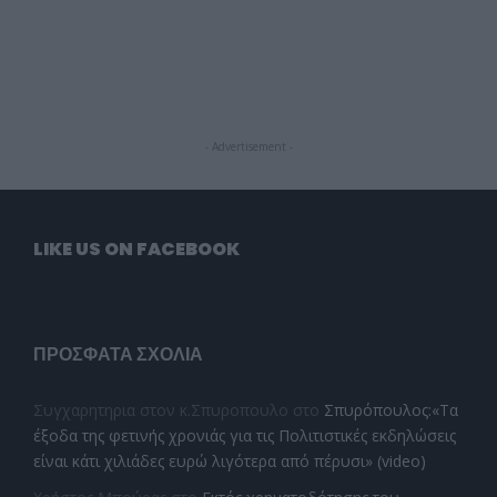
- Advertisement -
LIKE US ON FACEBOOK
ΠΡΌΣΦΑΤΑ ΣΧΌΛΙΑ
Συγχαρητηρια στον κ.Σπυροπουλο
στο
Σπυρόπουλος:«Τα
έξοδα της φετινής χρονιάς για τις Πολιτιστικές εκδηλώσεις
είναι κάτι χιλιάδες ευρώ λιγότερα από πέρυσι» (video)