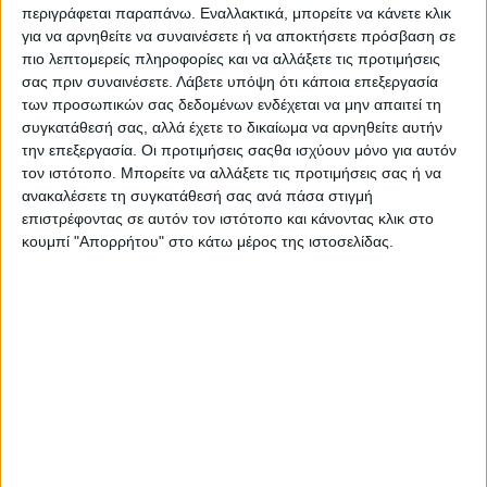
περιγράφεται παραπάνω. Εναλλακτικά, μπορείτε να κάνετε κλικ
για να αρνηθείτε να συναινέσετε ή να αποκτήσετε πρόσβαση σε
πιο λεπτομερείς πληροφορίες και να αλλάξετε τις προτιμήσεις
σας πριν συναινέσετε.
Λάβετε υπόψη ότι κάποια επεξεργασία
των προσωπικών σας δεδομένων ενδέχεται να μην απαιτεί τη
συγκατάθεσή σας, αλλά έχετε το δικαίωμα να αρνηθείτε αυτήν
την επεξεργασία. Οι προτιμήσεις σαςθα ισχύουν μόνο για αυτόν
τον ιστότοπο. Μπορείτε να αλλάξετε τις προτιμήσεις σας ή να
ανακαλέσετε τη συγκατάθεσή σας ανά πάσα στιγμή
επιστρέφοντας σε αυτόν τον ιστότοπο και κάνοντας κλικ στο
AUTHOR
κουμπί "Απορρήτου" στο κάτω μέρος της ιστοσελίδας.
Σταμάτης Κ. Ρουσόδημος
Ο Σταμάτης Κ. Ρουσόδημος είναι Ιδιοκτήτης και
Νόμιμος Εκπρόσωπος της Ιστοσελίδας Psaxna.gr. Είναι
μέλος της Ένωσης Δημοσιογράφων Περιοδικού και
Ηλεκτρονικού τύπου Μακεδονίας-Θράκης με Αριθμό
Μητρώου 0533.