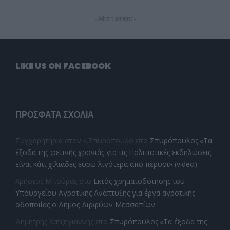
- Advertisement -
LIKE US ON FACEBOOK
ΠΡΌΣΦΑΤΑ ΣΧΌΛΙΑ
Συγχαρητηρια στον κ.Σπυροπουλο
στο
Σπυρόπουλος:«Τα
έξοδα της φετινής χρονιάς για τις Πολιτιστικές εκδηλώσεις
είναι κάτι χιλιάδες ευρώ λιγότερα από πέρυσι» (video)
Χρήστος Μπούρας
στο
Εκτός χρηματοδότησης του
Υπουργείου Αγροτικής Ανάπτυξης για έργα αγροτικής
οδοποιίας ο Δήμος Διρφύων Μεσσαπίων
Δημητρης Χατζηγιαννης
στο
Σπυρόπουλος:«Τα έξοδα της