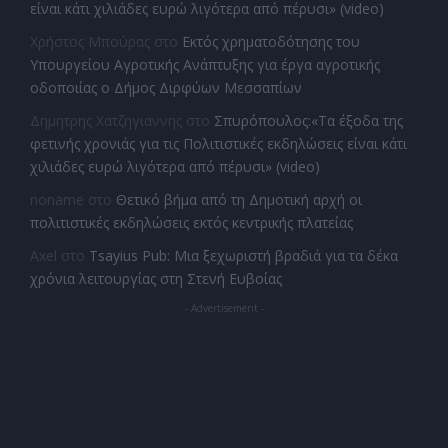
είναι κάτι χιλιάδες ευρώ λιγότερα από πέρυσι» (video)
Χρήστος Μπούρας
στο
Εκτός χρηματοδότησης του
Υπουργείου Αγροτικής Ανάπτυξης για έργα αγροτικής
οδοποιίας ο Δήμος Διρφύων Μεσσαπίων
Δημητρης Χατζηγιαννης
στο
Σπυρόπουλος:«Τα έξοδα της
φετινής χρονιάς για τις Πολιτιστικές εκδηλώσεις είναι κάτι
χιλιάδες ευρώ λιγότερα από πέρυσι» (video)
noname
στο
Θετικό βήμα από τη Δημοτική αρχή οι
πολιτιστικές εκδηλώσεις εκτός κεντρικής πλατείας
Axel
στο
Tsayius Pub: Μια ξεχωριστή βραδιά για τα δέκα
χρόνια λειτουργίας στη Στενή Ευβοίας
- Advertisement -