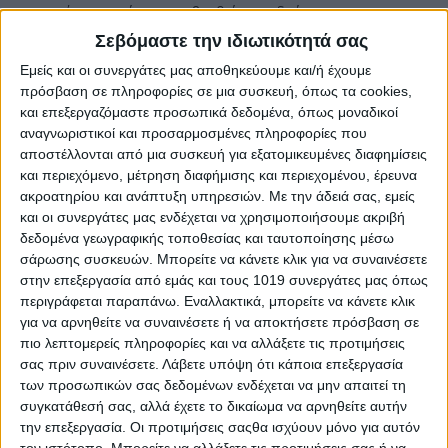
συνεργάτες σας, ότι και αν βρεθεί στον δρόμο σας…
Σεβόμαστε την ιδιωτικότητά σας
Καρκίνος
Εμείς και οι συνεργάτες μας αποθηκεύουμε και/ή έχουμε
Πάντοτε υπάρχει κάποιος λόγος που συμβαίνουν κάποια
πρόσβαση σε πληροφορίες σε μια συσκευή, όπως τα cookies,
πράγματα. Ίσως να ήρθε η κατάλληλη χρονική στιγμή να
και επεξεργαζόμαστε προσωπικά δεδομένα, όπως μοναδικοί
απαγκιστρωθείτε από μια σχέση χωρίς αγάπη ή από μια
αναγνωριστικοί και προσαρμοσμένες πληροφορίες που
δουλειά χωρίς μέλλον. Επικεντρώστε την προσοχή σας στους
αποστέλλονται από μια συσκευή για εξατομικευμένες διαφημίσεις
και περιεχόμενο, μέτρηση διαφήμισης και περιεχομένου, έρευνα
στόχους σας και μην επιτρέπετε να σας βγάλουν από τα πλάνα
ακροατηρίου και ανάπτυξη υπηρεσιών.
Με την άδειά σας, εμείς
σας. Μόνο έτσι μπορείτε να πραγματοποιήσετε τα όσα
και οι συνεργάτες μας ενδέχεται να χρησιμοποιήσουμε ακριβή
οραματίζεστε.
δεδομένα γεωγραφικής τοποθεσίας και ταυτοποίησης μέσω
σάρωσης συσκευών. Μπορείτε να κάνετε κλικ για να συναινέσετε
Λέων
στην επεξεργασία από εμάς και τους 1019 συνεργάτες μας όπως
Το πλανητικό σκηνικό θα φέρνει σε πρώτο πλάνο τις
περιγράφεται παραπάνω. Εναλλακτικά, μπορείτε να κάνετε κλικ
επαγγελματικές σας επαφές, καθώς και αυτές με ένα δικό σας
για να αρνηθείτε να συναινέσετε ή να αποκτήσετε πρόσβαση σε
άτομο. Θα υπάρξουν ευκαιρίες να πραγματοποιήσετε
πιο λεπτομερείς πληροφορίες και να αλλάξετε τις προτιμήσεις
σας πριν συναινέσετε.
Λάβετε υπόψη ότι κάποια επεξεργασία
καινούργιες γνωριμίες που θα σας βοηθήσουν επαγγελματικά
των προσωπικών σας δεδομένων ενδέχεται να μην απαιτεί τη
στο μέλλον. Εάν υπάρχουν προβλήματα στην οικογένεια, μην
συγκατάθεσή σας, αλλά έχετε το δικαίωμα να αρνηθείτε αυτήν
τα αφήνετε να χρονίζουν. Δεν πρέπει όμως να καταπιαστείτε με
την επεξεργασία. Οι προτιμήσεις σαςθα ισχύουν μόνο για αυτόν
την λύση τους παρορμητικά. Εξετάστε προσεκτικά κάθε πιθανή