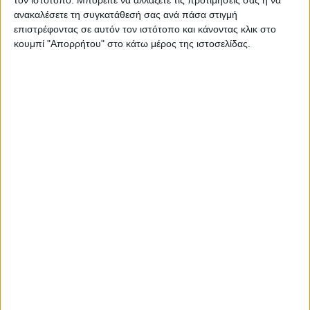
τον ιστότοπο. Μπορείτε να αλλάξετε τις προτιμήσεις σας ή να
λύση και δράστε μετά.
ανακαλέσετε τη συγκατάθεσή σας ανά πάσα στιγμή
επιστρέφοντας σε αυτόν τον ιστότοπο και κάνοντας κλικ στο
κουμπί "Απορρήτου" στο κάτω μέρος της ιστοσελίδας.
Παρθένος
Είναι μια εξαιρετική μέρα, μια και η αλήθεια θα λάμψει και θα
δικαιωθείτε στα μάτια όσων δυσπιστούσαν απέναντι σας!
Απολαύστε την νίκη σας και χαλαρώστε με φιλικές παρέες. Η
μέρα προσφέρεται για επινίκιες γιορτές! Μην παίρνουν όμως τα
μυαλά σας αέρα, γιατί μπορεί να κερδίσατε μια μάχη, όχι όμως
και τον πόλεμο…
Ζυγός
Θετικά θα πρέπει να αντιμετωπίσετε τις εξελίξεις της μέρας και
μην αφήνετε να σας χαλάσει την καλή διάθεση το παραμικρό.
Ένας καλός φίλος μπορεί να σας δώσει θετική ενέργεια καθώς
και τα φώτα του σε κάτι που σας απασχολεί. Κάντε σωστή
διαχείριση των οικονομικών σας πόρων και προσπαθήστε να
προγραμματίσετε για το αύριο.