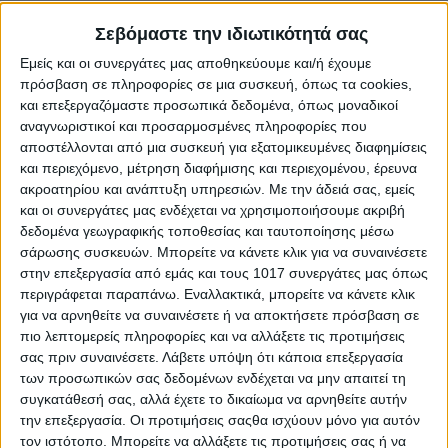
Καρκίνος
Σεβόμαστε την ιδιωτικότητά σας
Υπάρχει διάχυτος ενθουσιασμός για ένα νέο επαγγελματικό
Εμείς και οι συνεργάτες μας αποθηκεύουμε και/ή έχουμε
ξεκίνημα ή μια νέα ευκαιρία καριέρας που προκύπτει. Χαρείτε τα
πρόσβαση σε πληροφορίες σε μια συσκευή, όπως τα cookies,
και επεξεργαζόμαστε προσωπικά δεδομένα, όπως μοναδικοί
νέα, οργανώστε όμως εγκαίρως και σε ρεαλιστική βάση τα
αναγνωριστικοί και προσαρμοσμένες πληροφορίες που
επόμενα βήματα σας. Κάποιο άτομο από το στενό σας
αποστέλλονται από μια συσκευή για εξατομικευμένες διαφημίσεις
περιβάλλον δεν φημίζεται για την εντιμότητα του και το ξέρετε.
και περιεχόμενο, μέτρηση διαφήμισης και περιεχομένου, έρευνα
Είναι καιρός να το απομακρύνετε για να μπορέσετε να
ακροατηρίου και ανάπτυξη υπηρεσιών.
Με την άδειά σας, εμείς
ηρεμήσετε…
και οι συνεργάτες μας ενδέχεται να χρησιμοποιήσουμε ακριβή
δεδομένα γεωγραφικής τοποθεσίας και ταυτοποίησης μέσω
Λέων
σάρωσης συσκευών. Μπορείτε να κάνετε κλικ για να συναινέσετε
Σας απασχολεί η δουλειά σας σε τέτοιο βαθμό που σας
στην επεξεργασία από εμάς και τους 1017 συνεργάτες μας όπως
περιγράφεται παραπάνω. Εναλλακτικά, μπορείτε να κάνετε κλικ
απορροφά τελείως. Έχετε την ευκαιρία να εμπνεύσετε τους
για να αρνηθείτε να συναινέσετε ή να αποκτήσετε πρόσβαση σε
γύρω σας και να τους συσπειρώσετε γύρω από ένα κοινό
πιο λεπτομερείς πληροφορίες και να αλλάξετε τις προτιμήσεις
σκοπό. Μην είστε όμως επιθετικοί με όσους δεν μπορούν να
σας πριν συναινέσετε.
Λάβετε υπόψη ότι κάποια επεξεργασία
ακολουθήσουν την ταχύτητα της σκέψης σας. Πάρτε αποστάσεις
των προσωπικών σας δεδομένων ενδέχεται να μην απαιτεί τη
από κάτι που δεν είναι αποτελεσματικό ή παραγωγικό και
συγκατάθεσή σας, αλλά έχετε το δικαίωμα να αρνηθείτε αυτήν
αφιερώστε χρόνο και σε άλλου τομείς της ζωής σας.
την επεξεργασία. Οι προτιμήσεις σαςθα ισχύουν μόνο για αυτόν
τον ιστότοπο. Μπορείτε να αλλάξετε τις προτιμήσεις σας ή να