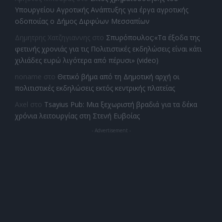
Υπουργείου Αγροτικής Ανάπτυξης για έργα αγροτικής
οδοποιίας ο Δήμος Διρφύων Μεσσαπίων
Δημητρης Χατζηγιαννης
στο
Σπυρόπουλος:«Τα έξοδα της
φετινής χρονιάς για τις Πολιτιστικές εκδηλώσεις είναι κάτι
χιλιάδες ευρώ λιγότερα από πέρυσι» (video)
noname
στο
Θετικό βήμα από τη Δημοτική αρχή οι
πολιτιστικές εκδηλώσεις εκτός κεντρικής πλατείας
Axel
στο
Tsayius Pub: Μια ξεχωριστή βραδιά για τα δέκα
χρόνια λειτουργίας στη Στενή Ευβοίας
- Advertisement -