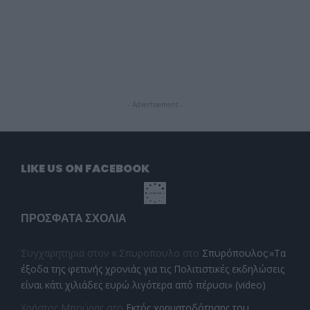
- Advertisement -
LIKE US ON FACEBOOK
ΠΡΌΣΦΑΤΑ ΣΧΌΛΙΑ
Συγχαρητηρια στον κ.Σπυροπουλο
στο
Σπυρόπουλος:«Τα
έξοδα της φετινής χρονιάς για τις Πολιτιστικές εκδηλώσεις
είναι κάτι χιλιάδες ευρώ λιγότερα από πέρυσι» (video)
Χρήστος Μπούρας
στο
Εκτός χρηματοδότησης του