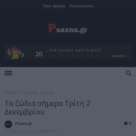
Όροι Χρήσης
Επικοινωνία
HOME
»
SLIDER
ΖΏΔΙΑ
Τα ζώδια σήμερα Τρίτη 2
Δεκεμβρίου
Psaxna.gr
0
POSTED ON 2 ΔΕΚΕΜΒΡΊΟΥ