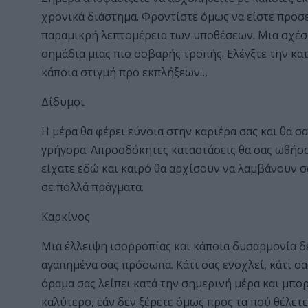
χρονικά διάστημα. Φροντίστε όμως να είστε προσε
παραμικρή λεπτομέρεια των υποθέσεων. Μια σχέση 
σημάδια μιας πιο σοβαρής τροπής. Ελέγξτε την κατ
κάποια στιγμή προ εκπλήξεων…
Δίδυμοι
Η μέρα θα φέρει εύνοια στην καριέρα σας και θα σ
γρήγορα. Απροσδόκητες καταστάσεις θα σας ωθήσο
είχατε εδώ και καιρό θα αρχίσουν να λαμβάνουν σ
σε πολλά πράγματα.
Καρκίνος
Μια έλλειψη ισορροπίας και κάποια δυσαρμονία δε
αγαπημένα σας πρόσωπα. Κάτι σας ενοχλεί, κάτι σα
όραμα σας λείπει κατά την σημερινή μέρα και μπορ
καλύτερο, εάν δεν ξέρετε όμως προς τα πού θέλετε 