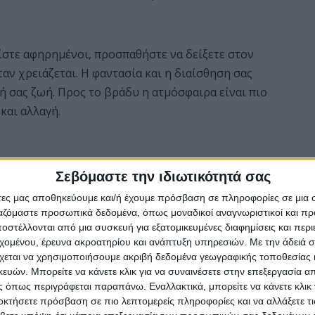
ίστε αφηρημένοι, προσπαθήστε να δείξετε στον
αν χρειάζεται. Η φαντασία και η διαίσθηση σας
κή σας ζωή. Προς το βράδυ η ατμόσφαιρα είναι πιο
και αλλαγή.
ίτι, κάτι που είχατε να αισθανθείτε εδώ και αρκετούς
Σεβόμαστε την ιδιωτικότητά σας
θείτε να εκμαιεύσετε μυστικά από τους γύρω σας ή
άτες μας αποθηκεύουμε και/ή έχουμε πρόσβαση σε πληροφορίες σε μια
μβεί, οπότε μην ταλαιπωρείτε χωρίς λόγο την ψυχή
ργαζόμαστε προσωπικά δεδομένα, όπως μοναδικοί αναγνωριστικοί και 
σε κάτι που θα μπορούσε να σας ωφελήσει
στέλλονται από μια συσκευή για εξατομικευμένες διαφημίσεις και περ
εχομένου, έρευνα ακροατηρίου και ανάπτυξη υπηρεσιών.
Με την άδειά σα
χεται να χρησιμοποιήσουμε ακριβή δεδομένα γεωγραφικής τοποθεσίας 
ών. Μπορείτε να κάνετε κλικ για να συναινέσετε στην επεξεργασία απ
 όπως περιγράφεται παραπάνω. Εναλλακτικά, μπορείτε να κάνετε κλικ γ
οκτήσετε πρόσβαση σε πιο λεπτομερείς πληροφορίες και να αλλάξετε τι
 σας σύντροφο, τουλάχιστον σε όσους είστε