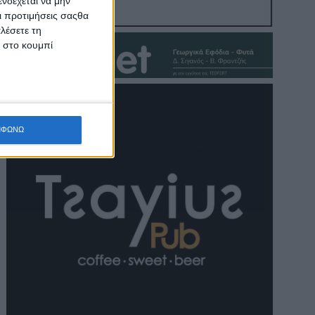
νδέχεται να μην
Οι προτιμήσεις σαςθα
λέσετε τη
κ στο κουμπί
ΜΦΩΝΩ