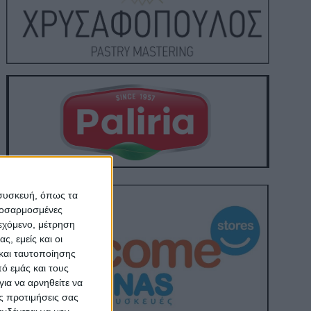
 συσκευή, όπως τα
προσαρμοσμένες
ιεχόμενο, μέτρηση
ς, εμείς και οι
και ταυτοποίησης
ό εμάς και τους
ια να αρνηθείτε να
ς προτιμήσεις σας