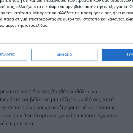
 τι θέλετε. Προσπαθήστε ωστόσο να μην
βετε υπόψη ότι κάποια επεξεργασία των προσωπικών σας δεδομένων ε
εσή σας, αλλά έχετε το δικαίωμα να αρνηθείτε αυτήν την επεξεργασία. 
άθη και παραλήψεις στην δουλειά.
τόν τον ιστότοπο. Μπορείτε να αλλάξετε τις προτιμήσεις σας ή να ανακα
 πάσα στιγμή επιστρέφοντας σε αυτόν τον ιστότοπο και κάνοντας κλι
ω μέρος της ιστοσελίδας.
 το τελευταίο διάστημα και αυτό μπορεί να σας ρίξει
ν και τοποθετήστε σε ρεαλιστικές βάσεις τις
 δεν θα πρέπει να τα αγνοήσετε. Δεν είναι κατ’
ΕΠΙΛΟΓΕΣ
ΔΙΑΦΩΝΩ
ΣΥ
αι μια εξαιρετική συμβουλή από αγαπημένο πρόσωπο ή
ήμερα και αυτό δεν σας βοηθάει καθόλου να
ρεμήστε και βάλτε σε μια τάξη το μυαλό σας. Κατά
 την πεπατημένη και να αναζητήσετε νέους τρόπους
ροκύψουν. Ένα άτομο ίσως φωτίσει κάποια άγνωστα
νέα περιπέτεια.