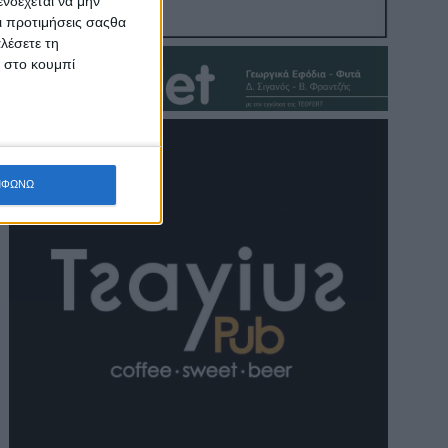
νδέχεται να μην
Οι προτιμήσεις σαςθα
λέσετε τη
κ στο κουμπί
ΜΦΩΝΩ