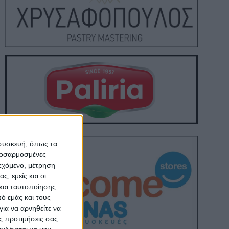
 συσκευή, όπως τα
προσαρμοσμένες
ιεχόμενο, μέτρηση
ς, εμείς και οι
και ταυτοποίησης
ό εμάς και τους
ια να αρνηθείτε να
ς προτιμήσεις σας