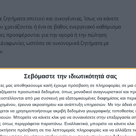
 ζητήματα σπιτιού και οικογένειας. Ίσως να κάνετε
ου χρειάζονται ή ένα σε βάθος ενεργειακό καθάρισμα
ρες προσφέρονται για την αγορά ή την πώληση
. Διαφωνίες ωστόσο σε οικονομικά ζητήματα με
ν.
Σεβόμαστε την ιδιωτικότητά σας
τρο της σκέψης σας κατά την σημερινή μέρα. Πάρτε
ντα της ζωή σας και προσπαθήστε να δείτε την
άτες μας αποθηκεύουμε και/ή έχουμε πρόσβαση σε πληροφορίες σε μια
ργαζόμαστε προσωπικά δεδομένα, όπως μοναδικοί αναγνωριστικοί και 
α πορεία ζωής.
στέλλονται από μια συσκευή για εξατομικευμένες διαφημίσεις και περ
εχομένου, έρευνα ακροατηρίου και ανάπτυξη υπηρεσιών.
Με την άδειά σα
χεται να χρησιμοποιήσουμε ακριβή δεδομένα γεωγραφικής τοποθεσίας 
ών. Μπορείτε να κάνετε κλικ για να συναινέσετε στην επεξεργασία απ
ή μέρα που θα σας αποσπάσουν την προσοχή από
 όπως περιγράφεται παραπάνω. Εναλλακτικά, μπορείτε να κάνετε κλικ γ
ε τα μούτρα όταν πρόκειται για θέματα ερωτικής
οκτήσετε πρόσβαση σε πιο λεπτομερείς πληροφορίες και να αλλάξετε τι