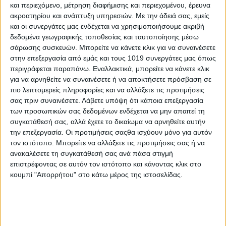
και περιεχόμενο, μέτρηση διαφήμισης και περιεχομένου, έρευνα
ενώ κάνατε ότι έπρεπε, τα πράγματα δεν λένε να αλλάξουν
ακροατηρίου και ανάπτυξη υπηρεσιών.
Με την άδειά σας, εμείς
πορεία. Μήπως περιμένατε πάρα πολλά σε σύντομο χρονικό
και οι συνεργάτες μας ενδέχεται να χρησιμοποιήσουμε ακριβή
διάστημα; Η ευστροφία και η γρήγορη αντίδραση σας θα είναι
δεδομένα γεωγραφικής τοποθεσίας και ταυτοποίησης μέσω
αυτή που θα σας σώσει σήμερα από δύσκολες καταστάσεις.
σάρωσης συσκευών. Μπορείτε να κάνετε κλικ για να συναινέσετε
Μην αναλαμβάνετε ρίσκα και ακολουθήστε την διπλωματική
στην επεξεργασία από εμάς και τους 1019 συνεργάτες μας όπως
οδό…
περιγράφεται παραπάνω. Εναλλακτικά, μπορείτε να κάνετε κλικ
για να αρνηθείτε να συναινέσετε ή να αποκτήσετε πρόσβαση σε
Παρθένος
πιο λεπτομερείς πληροφορίες και να αλλάξετε τις προτιμήσεις
σας πριν συναινέσετε.
Λάβετε υπόψη ότι κάποια επεξεργασία
Καθυστερήσεις και εμπόδια θα έχετε να αντιμετωπίσετε, κάτι
των προσωπικών σας δεδομένων ενδέχεται να μην απαιτεί τη
που θα φέρει το νευρικό σας σύστημα στα άκρα! Προσπαθήστε
συγκατάθεσή σας, αλλά έχετε το δικαίωμα να αρνηθείτε αυτήν
να μείνετε επικεντρωμένοι στους στόχους σας και όλα θα πάνε
την επεξεργασία. Οι προτιμήσεις σαςθα ισχύουν μόνο για αυτόν
καλά. Ο έντονος ρυθμός της καθημερινότητας σας, όχι μόνο σας
τον ιστότοπο. Μπορείτε να αλλάξετε τις προτιμήσεις σας ή να
έχει εξαντλήσει αλλά έχει θολώσει και την κρίση σας, με
ανακαλέσετε τη συγκατάθεσή σας ανά πάσα στιγμή
συνέπεια να κινδυνεύετε να πάρετε λανθασμένες αποφάσεις.
επιστρέφοντας σε αυτόν τον ιστότοπο και κάνοντας κλικ στο
κουμπί "Απορρήτου" στο κάτω μέρος της ιστοσελίδας.
Καιρός να χαλαρώσετε λίγο…
Ζυγός
Η μέρα γεννά την απύθμενη επιθυμία να σπάσετε τα δεσμά
σας, να απελευθερωθείτε από περιορισμούς και να