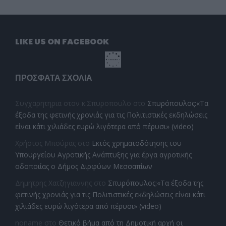
LIKE US ON FACEBOOK
ΠΡΌΣΦΑΤΑ ΣΧΌΛΙΑ
Συγχαρητηρια στον κ.Σπυροπουλο
στο
Σπυρόπουλος:«Τα
έξοδα της φετινής χρονιάς για τις Πολιτιστικές εκδηλώσεις
είναι κάτι χιλιάδες ευρώ λιγότερα από πέρυσι» (video)
Χρήστος Μπούρας
στο
Εκτός χρηματοδότησης του
Υπουργείου Αγροτικής Ανάπτυξης για έργα αγροτικής
οδοποιίας ο Δήμος Διρφύων Μεσσαπίων
Δημητρης Χατζηγιαννης
στο
Σπυρόπουλος:«Τα έξοδα της
φετινής χρονιάς για τις Πολιτιστικές εκδηλώσεις είναι κάτι
χιλιάδες ευρώ λιγότερα από πέρυσι» (video)
noname
στο
Θετικό βήμα από τη Δημοτική αρχή οι