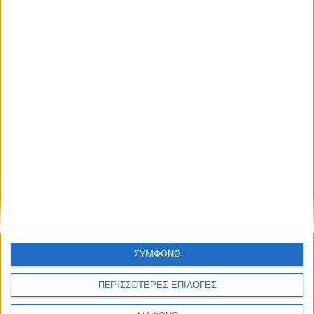
ΑΠΟΘΉΚΕΥΣΕ ΤΟ ΌΝΟΜΆ ΜΟΥ, EMAIL, ΚΑΙ
ΤΟΝ ΙΣΤΌΤΟΠΟ ΜΟΥ ΣΕ ΑΥΤΌΝ ΤΟΝ ΠΛΟΗΓΌ ΓΙΑ
ΤΗΝ ΕΠΌΜΕΝΗ ΦΟΡΆ ΠΟΥ ΘΑ ΣΧΟΛΙΆΣΩ.
ΣΥΜΦΩΝΩ
ΠΕΡΙΣΣΟΤΕΡΕΣ ΕΠΙΛΟΓΕΣ