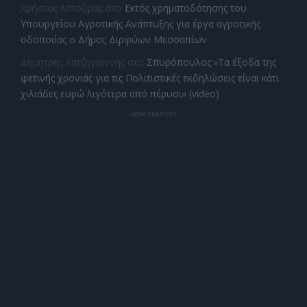
Χρήστος Μπούρας
στο
Εκτός χρηματοδότησης του
Υπουργείου Αγροτικής Ανάπτυξης για έργα αγροτικής
οδοποιίας ο Δήμος Διρφύων Μεσσαπίων
Δημητρης Χατζηγιαννης
στο
Σπυρόπουλος:«Τα έξοδα της
φετινής χρονιάς για τις Πολιτιστικές εκδηλώσεις είναι κάτι
χιλιάδες ευρώ λιγότερα από πέρυσι» (video)
- Advertisement -