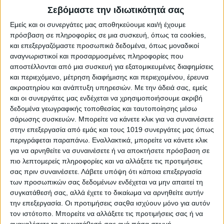
ξελαφρώσετε.
Σεβόμαστε την ιδιωτικότητά σας
Εμείς και οι συνεργάτες μας αποθηκεύουμε και/ή έχουμε
Λέων
πρόσβαση σε πληροφορίες σε μια συσκευή, όπως τα cookies,
Αν είστε σήμερα πιο συνεργάσιμοι με εκείνους που συχνά
και επεξεργαζόμαστε προσωπικά δεδομένα, όπως μοναδικοί
διαφωνείτε, θα έχετε αρκετές επιτυχίες μελλοντικά. Μέσα από
αναγνωριστικοί και προσαρμοσμένες πληροφορίες που
αποστέλλονται από μια συσκευή για εξατομικευμένες διαφημίσεις
την αγαστή συνεργασία μπορούν να ξεπεραστούν ευκολότερα
και περιεχόμενο, μέτρηση διαφήμισης και περιεχομένου, έρευνα
κάποια τρέχοντα προβλήματα και να προχωρήσετε μπροστά. Οι
ακροατηρίου και ανάπτυξη υπηρεσιών.
Με την άδειά σας, εμείς
γρήγορες αποφάσεις μπορούν να σας βγάλουν από τη
και οι συνεργάτες μας ενδέχεται να χρησιμοποιήσουμε ακριβή
δύσκολη θέση. Η μέρα δεν ενδείκνυται για αγοραπωλησίες και
δεδομένα γεωγραφικής τοποθεσίας και ταυτοποίησης μέσω
υπογραφές. Η αισιοδοξία όμως δε θα σας λείπει!
σάρωσης συσκευών. Μπορείτε να κάνετε κλικ για να συναινέσετε
στην επεξεργασία από εμάς και τους 1019 συνεργάτες μας όπως
Παρθένος
περιγράφεται παραπάνω. Εναλλακτικά, μπορείτε να κάνετε κλικ
Είναι σημαντικό να γνωρίζετε σε πιο σημείο είστε ανά πάσα
για να αρνηθείτε να συναινέσετε ή να αποκτήσετε πρόσβαση σε
πιο λεπτομερείς πληροφορίες και να αλλάξετε τις προτιμήσεις
στιγμή σε σχέση με τους στόχους και τις επιδιώξεις σας. Θα
σας πριν συναινέσετε.
Λάβετε υπόψη ότι κάποια επεξεργασία
πρέπει όμως να είστε ρεαλιστές και ειλικρινείς με τον εαυτό σας
των προσωπικών σας δεδομένων ενδέχεται να μην απαιτεί τη
στις εκτιμήσεις σας. Γίνετε πιο αισιόδοξοι και δεχτείτε τη
συγκατάθεσή σας, αλλά έχετε το δικαίωμα να αρνηθείτε αυτήν
συμπαράσταση των φίλων σας. Τολμήστε καινούργιες
την επεξεργασία. Οι προτιμήσεις σαςθα ισχύουν μόνο για αυτόν
κοινωνικές συναναστροφές. Από πλευράς υγείας και εργασίας
τον ιστότοπο. Μπορείτε να αλλάξετε τις προτιμήσεις σας ή να
θα σημειωθεί
ανακαλέσετε τη συγκατάθεσή σας ανά πάσα στιγμή