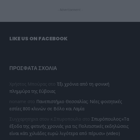
- Advertisement -
LIKE US ON FACEBOOK
ΠΡΌΣΦΑΤΑ ΣΧΌΛΙΑ
Χρήστος Μπούρας
στο
Έξι χρόνια από τη φονική
πλημμύρα της Εύβοιας
noname
στο
Πανεπιστήμιο Θεσσαλίας: Νέες φοιτητικές
εστίες 800 κλινών σε Βόλο και Λαμία
Συγχαρητηρια στον κ.Σπυροπουλο
στο
Σπυρόπουλος:«Τα
έξοδα της φετινής χρονιάς για τις Πολιτιστικές εκδηλώσεις
είναι κάτι χιλιάδες ευρώ λιγότερα από πέρυσι» (video)