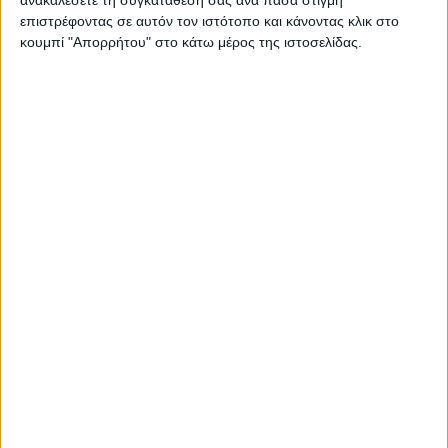
επιστρέφοντας σε αυτόν τον ιστότοπο και κάνοντας κλικ στο
βελτίωση και τα οικονομικά σας θα πάνε καλύτερα, αν τα
κουμπί "Απορρήτου" στο κάτω μέρος της ιστοσελίδας.
χειριστείτε με προσοχή.
Ζυγός
Συνειδητοποιείτε ότι έχετε χάσει αρκετά πράγματα το
τελευταίο διάστημα και αυτό μπορεί να σας ρίξει ψυχολογικά.
Κοιτάξτε όμως με αισιοδοξία το μέλλον και τοποθετήστε σε
ρεαλιστικές βάσεις τις επιδιώξεις σας. Η μέρα υπόσχεται δώρα
για σας που δεν θα πρέπει να τα αγνοήσετε. Δεν είναι κατ’
ανάγκη οικονομικά τα οφέλη, αλλά μπορεί να είναι μια
εξαιρετική συμβουλή από αγαπημένο πρόσωπο ή η στήριξη
κάποιων στα επαγγελματικά σας σχέδια.
Σκορπιός
Το πλανητικό σκηνικό θα επιτείνει την επιθυμία σας για
επικοινωνία, ανταλλαγή απόψεων και σύναψη νέων γνωριμιών.
Θα είναι τώρα ευκολότερο να βρείτε από κοινού λύσεις σε