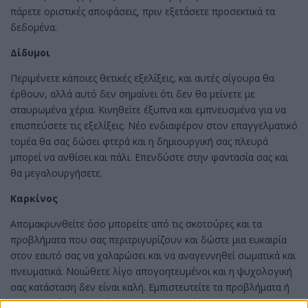
πάρετε οριστικές αποφάσεις, πριν εξετάσετε προσεκτικά τα
δεδομένα.
Δίδυμοι
Περιμένετε κάποιες θετικές εξελίξεις, και αυτές σίγουρα θα
έρθουν, αλλά αυτό δεν σημαίνει ότι δεν θα μείνετε με
σταυρωμένα χέρια. Κινηθείτε έξυπνα και εμπνευσμένα για να
επισπεύσετε τις εξελίξεις. Νέο ενδιαφέρον στον επαγγελματικό
τομέα θα σας δώσει φτερά και η δημιουργική σας πλευρά
μπορεί να ανθίσει και πάλι. Επενδύστε στην φαντασία σας και
θα μεγαλουργήσετε.
Καρκίνος
Απομακρυνθείτε όσο μπορείτε από τις σκοτούρες και τα
προβλήματα που σας περιτριγυρίζουν και δώστε μια ευκαιρία
στον εαυτό σας να χαλαρώσει και να αναγεννηθεί σωματικά και
πνευματικά. Νοιώθετε λίγο απογοητευμένοι και η ψυχολογική
σας κατάσταση δεν είναι καλή. Εμπιστευτείτε τα προβλήματα ή
τις ανησυχίες σας σε άτομο που εμπιστεύεστε και θα