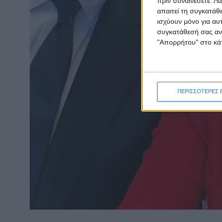
πριν συναινέσετε.
Λά
απαιτεί τη συγκατάθ
ισχύουν μόνο για αυ
συγκατάθεσή σας ανά
"Απορρήτου" στο κάτ
ΠΕΡΙΣΣΟΤΕΡΕΣ 