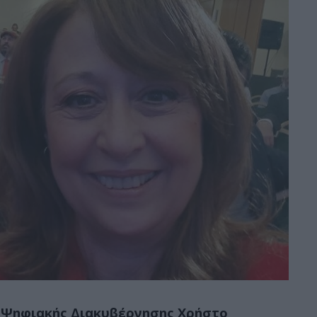
 Ψηφιακής Διακυβέρνησης Χρήστο