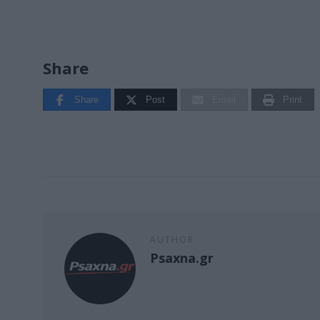
Share
Share
Post
Email
Print
AUTHOR
Psaxna.gr