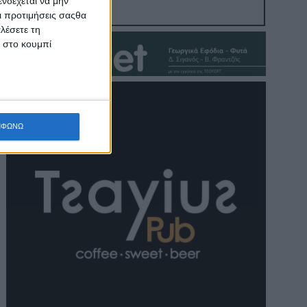
νδέχεται να μην
Οι προτιμήσεις σαςθα
λέσετε τη
κ στο κουμπί
ΜΦΩΝΩ