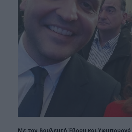
Με τον Βουλευτή Έβρου και Υφυπουργό