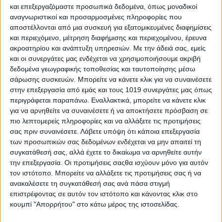
Γιώργος Ψαθάς ο οποίος ευχαρίστησε το ΕΚΠΑ και τον κύριο
και επεξεργαζόμαστε προσωπικά δεδομένα, όπως μοναδικοί
Ζαχαριάδη για την συνεργασία και τις ομιλίες οι οποίες όπως
αναγνωριστικοί και προσαρμοσμένες πληροφορίες που
τόνισε είναι πάρα πολύ σημαντικές και πολύ μεγάλης
αποστέλλονται από μια συσκευή για εξατομικευμένες διαφημίσεις
και περιεχόμενο, μέτρηση διαφήμισης και περιεχομένου, έρευνα
σημασίας για την περιοχή και την ενημέρωση των πολιτών που
ακροατηρίου και ανάπτυξη υπηρεσιών.
Με την άδειά σας, εμείς
ασχολούνται με τον κλάδο.
και οι συνεργάτες μας ενδέχεται να χρησιμοποιήσουμε ακριβή
Δείτε αποσπάσματα από την χθεσινή ομιλία και
δεδομένα γεωγραφικής τοποθεσίας και ταυτοποίησης μέσω
σάρωσης συσκευών. Μπορείτε να κάνετε κλικ για να συναινέσετε
φωτογραφίες
στην επεξεργασία από εμάς και τους 1019 συνεργάτες μας όπως
περιγράφεται παραπάνω. Εναλλακτικά, μπορείτε να κάνετε κλικ
για να αρνηθείτε να συναινέσετε ή να αποκτήσετε πρόσβαση σε
πιο λεπτομερείς πληροφορίες και να αλλάξετε τις προτιμήσεις
σας πριν συναινέσετε.
Λάβετε υπόψη ότι κάποια επεξεργασία
των προσωπικών σας δεδομένων ενδέχεται να μην απαιτεί τη
συγκατάθεσή σας, αλλά έχετε το δικαίωμα να αρνηθείτε αυτήν
την επεξεργασία. Οι προτιμήσεις σαςθα ισχύουν μόνο για αυτόν
τον ιστότοπο. Μπορείτε να αλλάξετε τις προτιμήσεις σας ή να
ανακαλέσετε τη συγκατάθεσή σας ανά πάσα στιγμή
επιστρέφοντας σε αυτόν τον ιστότοπο και κάνοντας κλικ στο
κουμπί "Απορρήτου" στο κάτω μέρος της ιστοσελίδας.