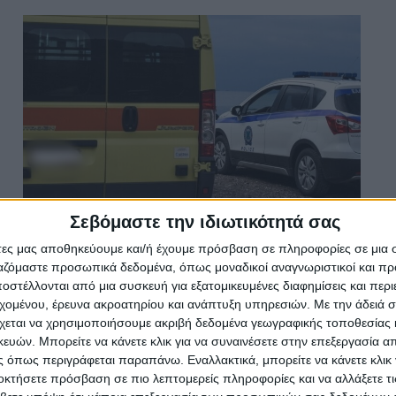
Σεβόμαστε την ιδιωτικότητά σας
Αλυκές:76χρονος ανασύρθηκε χωρίς
άτες μας αποθηκεύουμε και/ή έχουμε πρόσβαση σε πληροφορίες σε μια
τις αισθήσεις του από τη θάλασσα
ργαζόμαστε προσωπικά δεδομένα, όπως μοναδικοί αναγνωριστικοί και 
στέλλονται από μια συσκευή για εξατομικευμένες διαφημίσεις και περ
εχομένου, έρευνα ακροατηρίου και ανάπτυξη υπηρεσιών.
Με την άδειά σα
Σταμάτης Κ. Ρουσόδημος
7 ΑΥΓΟΎΣΤΟΥ 2026
χεται να χρησιμοποιήσουμε ακριβή δεδομένα γεωγραφικής τοποθεσίας 
ών. Μπορείτε να κάνετε κλικ για να συναινέσετε στην επεξεργασία απ
 όπως περιγράφεται παραπάνω. Εναλλακτικά, μπορείτε να κάνετε κλικ γ
οκτήσετε πρόσβαση σε πιο λεπτομερείς πληροφορίες και να αλλάξετε τι