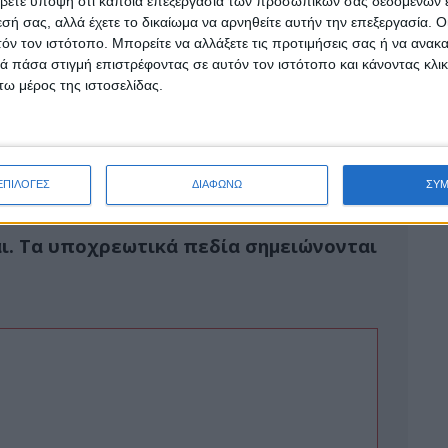
βετε υπόψη ότι κάποια επεξεργασία των προσωπικών σας δεδομένων ε
εσή σας, αλλά έχετε το δικαίωμα να αρνηθείτε αυτήν την επεξεργασία. 
τόν τον ιστότοπο. Μπορείτε να αλλάξετε τις προτιμήσεις σας ή να ανακα
 πάσα στιγμή επιστρέφοντας σε αυτόν τον ιστότοπο και κάνοντας κλι
ΟΤΙΚΟΥ ΣΤΑΔΙΟΥ
ω μέρος της ιστοσελίδας.
ΕΠΙΛΟΓΕΣ
ΔΙΑΦΩΝΩ
ΣΥ
ι.
Τα υποχρεωτικά πεδία σημειώνονται