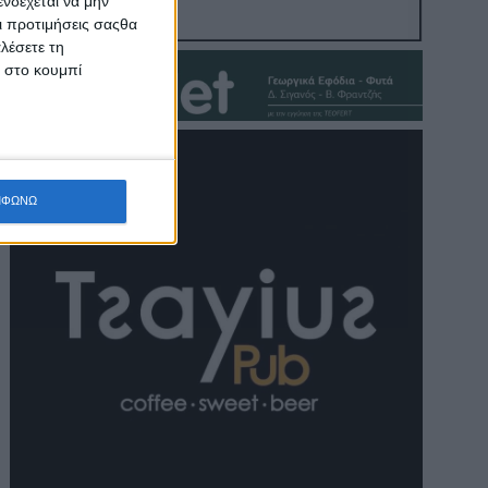
νδέχεται να μην
Οι προτιμήσεις σαςθα
λέσετε τη
κ στο κουμπί
ΜΦΩΝΩ