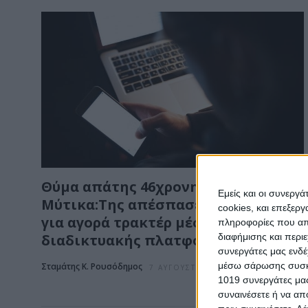
Θύμα απάτης 46χρονη από το
Εμείς και οι συνεργ
Μύτικα:Της απέσπασε 2.480 ευρώ
cookies, και επεξε
για αγορά τρακτέρ μέσω
πληροφορίες που απο
διαφήμισης και περι
διαδικτυακής πλατφόρμας
συνεργάτες μας ενδέ
μέσω σάρωσης συσκευ
Σταμάτης Κ. Ρουσόδημος
7 ΑΥΓΟΎΣΤΟΥ 2026
1019 συνεργάτες μας
συναινέσετε ή να απ