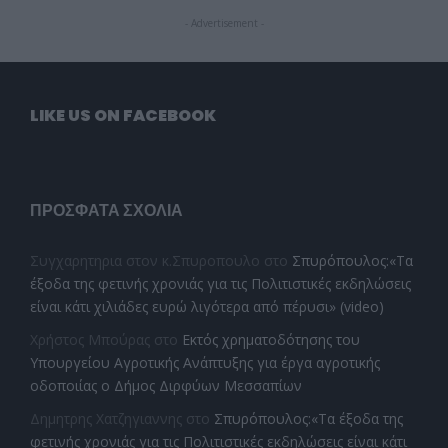
- Advertisement -
LIKE US ON FACEBOOK
ΠΡΌΣΦΑΤΑ ΣΧΌΛΙΑ
Συγχαρητηρια στον κ.Σπυροπουλο
στο
Σπυρόπουλος:«Τα
έξοδα της φετινής χρονιάς για τις Πολιτιστικές εκδηλώσεις
είναι κάτι χιλιάδες ευρώ λιγότερα από πέρυσι» (video)
Χρήστος Μπούρας
στο
Εκτός χρηματοδότησης του
Υπουργείου Αγροτικής Ανάπτυξης για έργα αγροτικής
οδοποιίας ο Δήμος Διρφύων Μεσσαπίων
Δημητρης Χατζηγιαννης
στο
Σπυρόπουλος:«Τα έξοδα της
φετινής χρονιάς για τις Πολιτιστικές εκδηλώσεις είναι κάτι