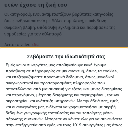
ετών έχασε τη ζωή του
Οι κατηγορούμενοι αντιμετωπίζουν βαρύτατες κατηγορίες
όπως ανθρωποκτονία με δόλο, συμπλοκή, επικίνδυνη
σωματική βλάβη, υπόθαλψη εγκληματία και παραβάσεις της
νομοθεσίας για τον αθλητισμό.
Δειτε το video
εδώ
Σεβόμαστε την ιδιωτικότητά σας
Εμείς και οι συνεργάτες μας αποθηκεύουμε και/ή έχουμε
πρόσβαση σε πληροφορίες σε μια συσκευή, όπως τα cookies,
και επεξεργαζόμαστε προσωπικά δεδομένα, όπως μοναδικοί
αναγνωριστικοί και προσαρμοσμένες πληροφορίες που
αποστέλλονται από μια συσκευή για εξατομικευμένες διαφημίσεις
και περιεχόμενο, μέτρηση διαφήμισης και περιεχομένου, έρευνα
ακροατηρίου και ανάπτυξη υπηρεσιών.
Με την άδειά σας, εμείς
και οι συνεργάτες μας ενδέχεται να χρησιμοποιήσουμε ακριβή
δεδομένα γεωγραφικής τοποθεσίας και ταυτοποίησης μέσω
σάρωσης συσκευών. Μπορείτε να κάνετε κλικ για να συναινέσετε
στην επεξεργασία από εμάς και τους 1019 συνεργάτες μας όπως