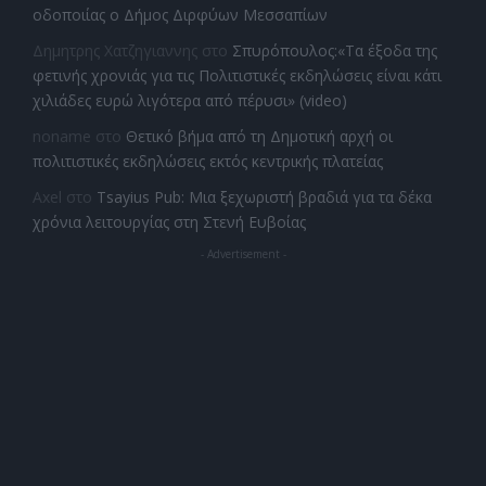
οδοποιίας ο Δήμος Διρφύων Μεσσαπίων
Δημητρης Χατζηγιαννης
στο
Σπυρόπουλος:«Τα έξοδα της
φετινής χρονιάς για τις Πολιτιστικές εκδηλώσεις είναι κάτι
χιλιάδες ευρώ λιγότερα από πέρυσι» (video)
noname
στο
Θετικό βήμα από τη Δημοτική αρχή οι
πολιτιστικές εκδηλώσεις εκτός κεντρικής πλατείας
Axel
στο
Tsayius Pub: Μια ξεχωριστή βραδιά για τα δέκα
χρόνια λειτουργίας στη Στενή Ευβοίας
- Advertisement -