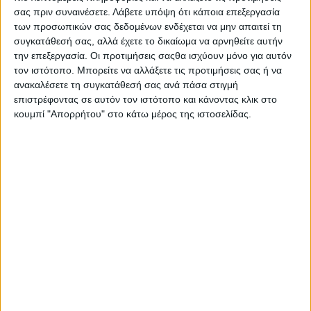
σας πριν συναινέσετε.
Λάβετε υπόψη ότι κάποια επεξεργασία
TRENDING NOW
των προσωπικών σας δεδομένων ενδέχεται να μην απαιτεί τη
συγκατάθεσή σας, αλλά έχετε το δικαίωμα να αρνηθείτε αυτήν
την επεξεργασία. Οι προτιμήσεις σαςθα ισχύουν μόνο για αυτόν
τον ιστότοπο. Μπορείτε να αλλάξετε τις προτιμήσεις σας ή να
ανακαλέσετε τη συγκατάθεσή σας ανά πάσα στιγμή
επιστρέφοντας σε αυτόν τον ιστότοπο και κάνοντας κλικ στο
κουμπί "Απορρήτου" στο κάτω μέρος της ιστοσελίδας.
Έναρξη εργασιών του Υποέργου 1 του έργου
Τηλεμετρίας στη Δημοτική Κοινότητα
Καμαρίτσας