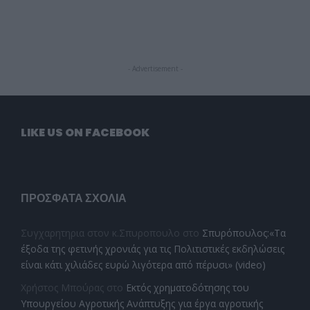
- Advertisement -
LIKE US ON FACEBOOK
ΠΡΌΣΦΑΤΑ ΣΧΌΛΙΑ
Συγχαρητηρια στον κ.Σπυροπουλο
στο
Σπυρόπουλος:«Τα
έξοδα της φετινής χρονιάς για τις Πολιτιστικές εκδηλώσεις
είναι κάτι χιλιάδες ευρώ λιγότερα από πέρυσι» (video)
Χρήστος Μπούρας
στο
Εκτός χρηματοδότησης του
Υπουργείου Αγροτικής Ανάπτυξης για έργα αγροτικής