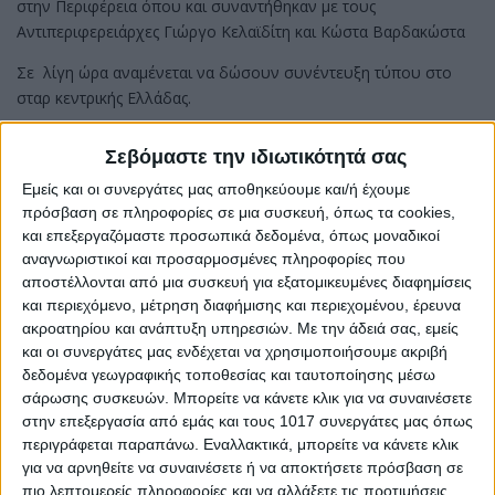
στην Περιφέρεια όπου και συναντήθηκαν με τους
Αντιπεριφερειάρχες Γιώργο Κελαϊδίτη και Κώστα Βαρδακώστα
Σε λίγη ώρα αναμένεται να δώσουν συνέντευξη τύπου στο
σταρ κεντρικής Ελλάδας.
Share
Σεβόμαστε την ιδιωτικότητά σας
Share
Post
Email
Print
Εμείς και οι συνεργάτες μας αποθηκεύουμε και/ή έχουμε
πρόσβαση σε πληροφορίες σε μια συσκευή, όπως τα cookies,
και επεξεργαζόμαστε προσωπικά δεδομένα, όπως μοναδικοί
αναγνωριστικοί και προσαρμοσμένες πληροφορίες που
αποστέλλονται από μια συσκευή για εξατομικευμένες διαφημίσεις
και περιεχόμενο, μέτρηση διαφήμισης και περιεχομένου, έρευνα
ακροατηρίου και ανάπτυξη υπηρεσιών.
Με την άδειά σας, εμείς
και οι συνεργάτες μας ενδέχεται να χρησιμοποιήσουμε ακριβή
δεδομένα γεωγραφικής τοποθεσίας και ταυτοποίησης μέσω
σάρωσης συσκευών. Μπορείτε να κάνετε κλικ για να συναινέσετε
στην επεξεργασία από εμάς και τους 1017 συνεργάτες μας όπως
περιγράφεται παραπάνω. Εναλλακτικά, μπορείτε να κάνετε κλικ
για να αρνηθείτε να συναινέσετε ή να αποκτήσετε πρόσβαση σε
πιο λεπτομερείς πληροφορίες και να αλλάξετε τις προτιμήσεις