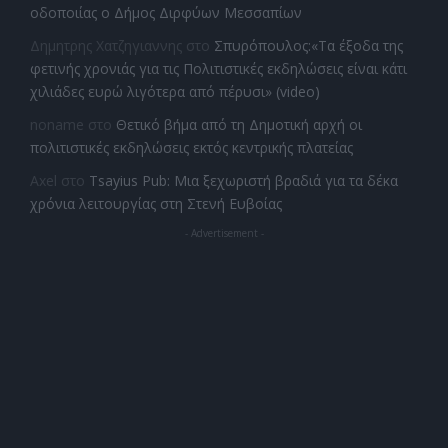
οδοποιίας ο Δήμος Διρφύων Μεσσαπίων
Δημητρης Χατζηγιαννης
στο
Σπυρόπουλος:«Τα έξοδα της
φετινής χρονιάς για τις Πολιτιστικές εκδηλώσεις είναι κάτι
χιλιάδες ευρώ λιγότερα από πέρυσι» (video)
noname
στο
Θετικό βήμα από τη Δημοτική αρχή οι
πολιτιστικές εκδηλώσεις εκτός κεντρικής πλατείας
Axel
στο
Tsayius Pub: Μια ξεχωριστή βραδιά για τα δέκα
χρόνια λειτουργίας στη Στενή Ευβοίας
- Advertisement -