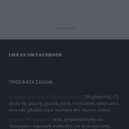
- Advertisement -
LIKE US ON FACEBOOK
ΠΡΌΣΦΑΤΑ ΣΧΌΛΙΑ
Συγχαρητηρια στον κ.Σπυροπουλο
στο
Σπυρόπουλος:«Τα
έξοδα της φετινής χρονιάς για τις Πολιτιστικές εκδηλώσεις
είναι κάτι χιλιάδες ευρώ λιγότερα από πέρυσι» (video)
Χρήστος Μπούρας
στο
Εκτός χρηματοδότησης του
Υπουργείου Αγροτικής Ανάπτυξης για έργα αγροτικής