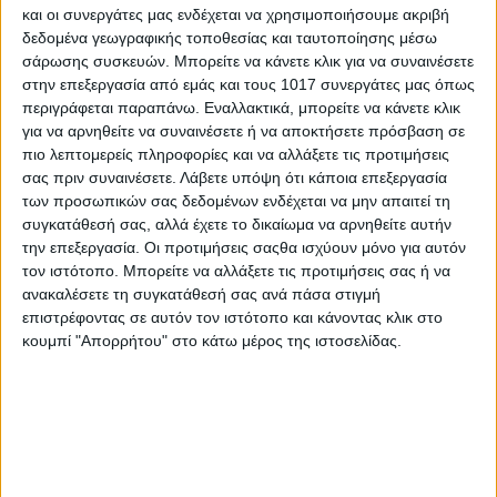
εγκλωβιστεί στο όχημα.
και οι συνεργάτες μας ενδέχεται να χρησιμοποιήσουμε ακριβή
δεδομένα γεωγραφικής τοποθεσίας και ταυτοποίησης μέσω
σάρωσης συσκευών. Μπορείτε να κάνετε κλικ για να συναινέσετε
στην επεξεργασία από εμάς και τους 1017 συνεργάτες μας όπως
περιγράφεται παραπάνω. Εναλλακτικά, μπορείτε να κάνετε κλικ
για να αρνηθείτε να συναινέσετε ή να αποκτήσετε πρόσβαση σε
πιο λεπτομερείς πληροφορίες και να αλλάξετε τις προτιμήσεις
σας πριν συναινέσετε.
Λάβετε υπόψη ότι κάποια επεξεργασία
των προσωπικών σας δεδομένων ενδέχεται να μην απαιτεί τη
συγκατάθεσή σας, αλλά έχετε το δικαίωμα να αρνηθείτε αυτήν
την επεξεργασία. Οι προτιμήσεις σαςθα ισχύουν μόνο για αυτόν
τον ιστότοπο. Μπορείτε να αλλάξετε τις προτιμήσεις σας ή να
ανακαλέσετε τη συγκατάθεσή σας ανά πάσα στιγμή
επιστρέφοντας σε αυτόν τον ιστότοπο και κάνοντας κλικ στο
κουμπί "Απορρήτου" στο κάτω μέρος της ιστοσελίδας.
Στο σημείο βρίσκεται η Πυροσβεστική Υπηρεσία για τον
απεγκλωβισμό των επιβατών,ασθενοφόρο του ΕΚΑΒ και η
Αστυνομία.