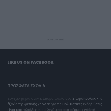
- Advertisement -
LIKE US ON FACEBOOK
ΠΡΌΣΦΑΤΑ ΣΧΌΛΙΑ
Συγχαρητηρια στον κ.Σπυροπουλο
στο
Σπυρόπουλος:«Τα
έξοδα της φετινής χρονιάς για τις Πολιτιστικές εκδηλώσεις
είναι κάτι χιλιάδες ευρώ λιγότερα από πέρυσι» (video)