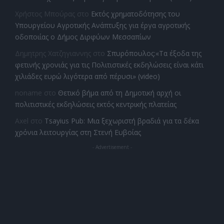
Χρήστος Μπούρας
στο
Εκτός χρηματοδότησης του
Υπουργείου Αγροτικής Ανάπτυξης για έργα αγροτικής
οδοποιίας ο Δήμος Διρφύων Μεσσαπίων
Δημητρης Χατζηγιαννης
στο
Σπυρόπουλος:«Τα έξοδα της
φετινής χρονιάς για τις Πολιτιστικές εκδηλώσεις είναι κάτι
χιλιάδες ευρώ λιγότερα από πέρυσι» (video)
noname
στο
Θετικό βήμα από τη Δημοτική αρχή οι
πολιτιστικές εκδηλώσεις εκτός κεντρικής πλατείας
Axel
στο
Tsayius Pub: Μια ξεχωριστή βραδιά για τα δέκα
χρόνια λειτουργίας στη Στενή Ευβοίας
- Advertisement -