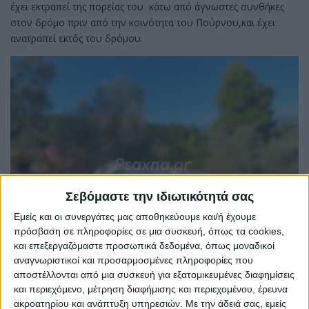
έχει εκτραπεί της πορείας του κάτω από άγνωστες συνθήκες
στον δρόμο πριν από την κοινότητα του Πούρνου,και έχει
ανατραπεί εκτός του δρόμου.
Σεβόμαστε την ιδιωτικότητά σας
Εμείς και οι συνεργάτες μας αποθηκεύουμε και/ή έχουμε
πρόσβαση σε πληροφορίες σε μια συσκευή, όπως τα cookies,
και επεξεργαζόμαστε προσωπικά δεδομένα, όπως μοναδικοί
αναγνωριστικοί και προσαρμοσμένες πληροφορίες που
αποστέλλονται από μια συσκευή για εξατομικευμένες διαφημίσεις
και περιεχόμενο, μέτρηση διαφήμισης και περιεχομένου, έρευνα
Σύμφωνα με τις ίδιες πληροφορίες οι πέντε επιβάτες έχουν
ακροατηρίου και ανάπτυξη υπηρεσιών.
Με την άδειά σας, εμείς