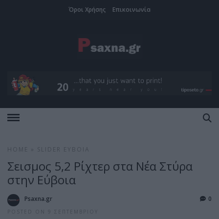
Όροι Χρήσης
Επικοινωνία
HOME
»
SLIDER
ΕΎΒΟΙΑ
Σεισμος 5,2 Ρίχτερ στα Νέα Στύρα
στην Εύβοια
Psaxna.gr
0
POSTED ON 9 ΣΕΠΤΕΜΒΡΊΟΥ