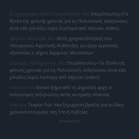
Συγχαρητηρια στον κ.Σπυροπουλο
στο
Σπυρόπουλος:«Τα
έξοδα της φετινής χρονιάς για τις Πολιτιστικές εκδηλώσεις
είναι κάτι χιλιάδες ευρώ λιγότερα από πέρυσι» (video)
Χρήστος Μπούρας
στο
Εκτός χρηματοδότησης του
Υπουργείου Αγροτικής Ανάπτυξης για έργα αγροτικής
οδοποιίας ο Δήμος Διρφύων Μεσσαπίων
Δημητρης Χατζηγιαννης
στο
Σπυρόπουλος:«Τα έξοδα της
φετινής χρονιάς για τις Πολιτιστικές εκδηλώσεις είναι κάτι
χιλιάδες ευρώ λιγότερα από πέρυσι» (video)
noname
στο
Θετικό βήμα από τη Δημοτική αρχή οι
πολιτιστικές εκδηλώσεις εκτός κεντρικής πλατείας
Axel
στο
Tsayius Pub: Μια ξεχωριστή βραδιά για τα δέκα
χρόνια λειτουργίας στη Στενή Ευβοίας
- Advertisement -