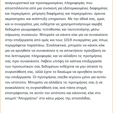
αναγνωριστικοί και προσαρμοσμένες πληροφορίες που
αποστέλλονται από μια συσκευή για εξατομικευμένες διαφημίσεις
Ο Γιώργος Κελαϊδίτης, αντιπεριφερειάρχης Εύβοιας σημείωσε,
και περιεχόμενο, μέτρηση διαφήμισης και περιεχομένου, έρευνα
την ίδια στιγμή, πως επικοινώνησε με τον πρόεδρο στα Νέα
ακροατηρίου και ανάπτυξη υπηρεσιών.
Με την άδειά σας, εμείς
Στυρα, προσθέτοντας πως έως τώρα δεν έχουν αναφορές για
και οι συνεργάτες μας ενδέχεται να χρησιμοποιήσουμε ακριβή
ζημιές. Η δόνηση έγινε πολύ αισθητή στην Χαλκίδα.
δεδομένα γεωγραφικής τοποθεσίας και ταυτοποίησης μέσω
σάρωσης συσκευών. Μπορείτε να κάνετε κλικ για να συναινέσετε
Σύμφωνα με τα όσα είπε ο Ευθύμης Λέκκας στο protothema.gr,
στην επεξεργασία από εμάς και τους 1019 συνεργάτες μας όπως
πρόκειται για επιφανειακό σεισμό με εστιακό βάθος 13,6 χλμ
περιγράφεται παραπάνω. Εναλλακτικά, μπορείτε να κάνετε κλικ
στον θαλάσσιο χώρο μεταξύ Στύρων και Σχοινιά.
για να αρνηθείτε να συναινέσετε ή να αποκτήσετε πρόσβαση σε
πιο λεπτομερείς πληροφορίες και να αλλάξετε τις προτιμήσεις
Η κινητοποίηση της Πυροσβεστικής
σας πριν συναινέσετε.
Λάβετε υπόψη ότι κάποια επεξεργασία
Η Πυροσβεστική Υπηρεσία παρείχε ενημέρωση για όλες τις
των προσωπικών σας δεδομένων ενδέχεται να μην απαιτεί τη
κινήσεις που έγιναν μετά τη δόνηση των 5,2 Ρίχτερ στην
συγκατάθεσή σας, αλλά έχετε το δικαίωμα να αρνηθείτε αυτήν
Εύβοια.
την επεξεργασία. Οι προτιμήσεις σαςθα ισχύουν μόνο για αυτόν
τον ιστότοπο. Μπορείτε να αλλάξετε τις προτιμήσεις σας ή να
Αναλυτικά:
ανακαλέσετε τη συγκατάθεσή σας ανά πάσα στιγμή
επιστρέφοντας σε αυτόν τον ιστότοπο και κάνοντας κλικ στο
«Μετά τη σεισμική δόνηση μεγέθους 5,2 στην κλίμακα Richter, που
κουμπί "Απορρήτου" στο κάτω μέρος της ιστοσελίδας.
εκδηλώθηκε στις 00:27 σήμερα Τρίτη, 09 Σεπτεμβρίου 2025 και
προερχόταν από απόσταση 46 χλμ ΑΒΑ της Αθήνας με επίκεντρο