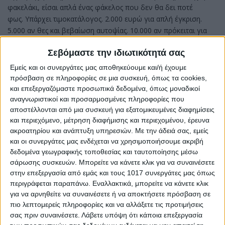
φακελάκι, είσαι απλά ένας φάκελος που δεν θα δει ποτέ
φως. Υπάρχει τιμοκατάλογος. 2.000 ευρώ για απλή έγκριση.
5.000 αν θες και βεβαίωση αυτοψίας. 10.000 αν πρόκειται για
εκτός σχεδίου».
Σεβόμαστε την ιδιωτικότητά σας
Παράλληλα αποκάλυπτε αριθμούς τηλεφώνων, ημερομηνίες,
Εμείς και οι συνεργάτες μας αποθηκεύουμε και/ή έχουμε
τοποθεσίες συναντήσεων και συγκεκριμένα ονόματα με τα
πρόσβαση σε πληροφορίες σε μια συσκευή, όπως τα cookies,
στοιχεία να γίνονται το «κλειδί» για την ενεργοποίηση της
και επεξεργαζόμαστε προσωπικά δεδομένα, όπως μοναδικοί
εισαγγελικής παρέμβασης.
αναγνωριστικοί και προσαρμοσμένες πληροφορίες που
αποστέλλονται από μια συσκευή για εξατομικευμένες διαφημίσεις
Oλόκληρη η επιστολή για το κύκλωμα
και περιεχόμενο, μέτρηση διαφήμισης και περιεχομένου, έρευνα
διαφθοράς στην πολεοδομία της Ρόδου
ακροατηρίου και ανάπτυξη υπηρεσιών.
Με την άδειά σας, εμείς
και οι συνεργάτες μας ενδέχεται να χρησιμοποιήσουμε ακριβή
«Ρόδος Μάιος 2024
δεδομένα γεωγραφικής τοποθεσίας και ταυτοποίησης μέσω
ΚΑΤΑΓΓΕΛΙΑ: ΠΟΛΕΟΔΟΜΙΑ ΡΟΔΟΥ
σάρωσης συσκευών. Μπορείτε να κάνετε κλικ για να συναινέσετε
στην επεξεργασία από εμάς και τους 1017 συνεργάτες μας όπως
Με αφορμή την υπόθεση της Χαλκίδας που έσκασε τώρα τον
περιγράφεται παραπάνω. Εναλλακτικά, μπορείτε να κάνετε κλικ
Μάιο 2024 διαβάστε τι γίνεται στην Πολεοδομία Ρόδου,
για να αρνηθείτε να συναινέσετε ή να αποκτήσετε πρόσβαση σε
1) (…) Προϊστάμενος της Πολεοδομίας Ρόδου (τηλ …)
πιο λεπτομερείς πληροφορίες και να αλλάξετε τις προτιμήσεις
2) (…) Υπάλληλος Πολεοδομίας Ρόδου (…)
σας πριν συναινέσετε.
Λάβετε υπόψη ότι κάποια επεξεργασία
3) (…) Υπάλληλος Πολεοδομίας Ρόδου