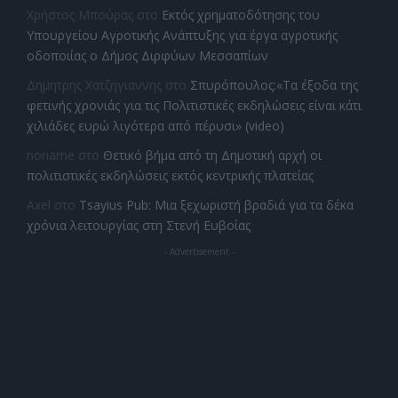
Χρήστος Μπούρας
στο
Εκτός χρηματοδότησης του
Υπουργείου Αγροτικής Ανάπτυξης για έργα αγροτικής
οδοποιίας ο Δήμος Διρφύων Μεσσαπίων
Δημητρης Χατζηγιαννης
στο
Σπυρόπουλος:«Τα έξοδα της
φετινής χρονιάς για τις Πολιτιστικές εκδηλώσεις είναι κάτι
χιλιάδες ευρώ λιγότερα από πέρυσι» (video)
noname
στο
Θετικό βήμα από τη Δημοτική αρχή οι
πολιτιστικές εκδηλώσεις εκτός κεντρικής πλατείας
Axel
στο
Tsayius Pub: Μια ξεχωριστή βραδιά για τα δέκα
χρόνια λειτουργίας στη Στενή Ευβοίας
- Advertisement -