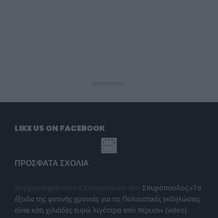
- Advertisement -
LIKE US ON FACEBOOK
ΠΡΌΣΦΑΤΑ ΣΧΌΛΙΑ
Συγχαρητηρια στον κ.Σπυροπουλο
στο
Σπυρόπουλος:«Τα
έξοδα της φετινής χρονιάς για τις Πολιτιστικές εκδηλώσεις
είναι κάτι χιλιάδες ευρώ λιγότερα από πέρυσι» (video)