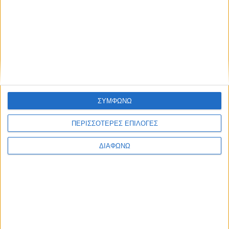
ΙΣΤΌΤΟΠΟΣ
ΑΠΟΘΉΚΕΥΣΕ ΤΟ ΌΝΟΜΆ ΜΟΥ, EMAIL, ΚΑΙ
ΣΥΜΦΩΝΩ
ΤΟΝ ΙΣΤΌΤΟΠΟ ΜΟΥ ΣΕ ΑΥΤΌΝ ΤΟΝ ΠΛΟΗΓΌ ΓΙΑ
ΤΗΝ ΕΠΌΜΕΝΗ ΦΟΡΆ ΠΟΥ ΘΑ ΣΧΟΛΙΆΣΩ.
ΠΕΡΙΣΣΟΤΕΡΕΣ ΕΠΙΛΟΓΕΣ
ΔΙΑΦΩΝΩ