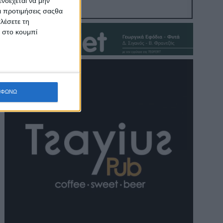
νδέχεται να μην
Οι προτιμήσεις σαςθα
λέσετε τη
κ στο κουμπί
ΜΦΩΝΩ