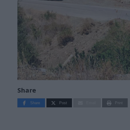
Share
Share
Post
Email
Print