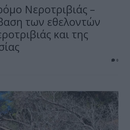
όμο Νεροτριβιάς –
βαση των εθελοντών
ροτριβιάς και της
σίας
0