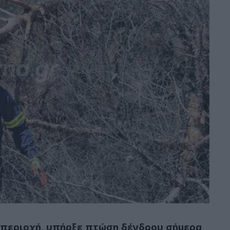
 περιοχή, υπήρξε πτώση δένδρου σήμερα