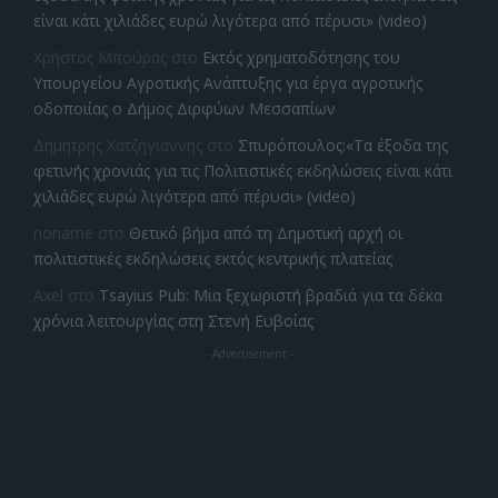
είναι κάτι χιλιάδες ευρώ λιγότερα από πέρυσι» (video)
Χρήστος Μπούρας
στο
Εκτός χρηματοδότησης του
Υπουργείου Αγροτικής Ανάπτυξης για έργα αγροτικής
οδοποιίας ο Δήμος Διρφύων Μεσσαπίων
Δημητρης Χατζηγιαννης
στο
Σπυρόπουλος:«Τα έξοδα της
φετινής χρονιάς για τις Πολιτιστικές εκδηλώσεις είναι κάτι
χιλιάδες ευρώ λιγότερα από πέρυσι» (video)
noname
στο
Θετικό βήμα από τη Δημοτική αρχή οι
πολιτιστικές εκδηλώσεις εκτός κεντρικής πλατείας
Axel
στο
Tsayius Pub: Μια ξεχωριστή βραδιά για τα δέκα
χρόνια λειτουργίας στη Στενή Ευβοίας
- Advertisement -