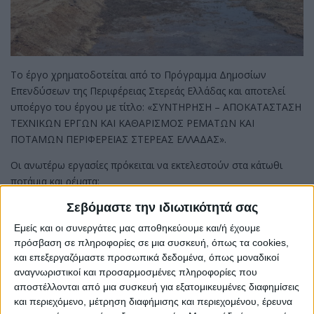
Το έργο χρηματοδοτείται από το Πρόγραμμα Δημοσίων
Επενδύσεων της Περιφέρειας Στερεάς Ελλάδας και αποτελεί
υποέργο του έργου με τίτλο: «ΣΥΝΤΗΡΗΣΗ – ΑΠΟΚΑΤΑΣΤΑΣΗ
ΤΕΧΝΙΚΩΝ ΕΡΓΩΝ ΚΑΙ ΚΑΘΑΡΙΣΜΟΣ ΡΕΜΑΤΩΝ ΚΑΙ
ΠΟΤΑΜΩΝ ΠΕΡΙΦΕΡΕΙΑΣ ΣΤΕΡΕΑΣ ΕΛΛΑΔΑΣ».
Οι ανωτέρω εργασίες πρόκειται να εκτελεστούν στα κάτωθι
ποτάμια και ρέματα:
Δήμος Χαλκιδέων
Σεβόμαστε την ιδιωτικότητά σας
Ρέματα στην περιοχή των οικισμών Λουκισίων και Δροσιάς, σε
Εμείς και οι συνεργάτες μας αποθηκεύουμε και/ή έχουμε
συνολικό μήκος περίπου 1.000 μέτρων.
πρόσβαση σε πληροφορίες σε μια συσκευή, όπως τα cookies,
Ρέματα στην θέση «Λάκα» του οικισμού Αφρατίου της Δ.Ε.
και επεξεργαζόμαστε προσωπικά δεδομένα, όπως μοναδικοί
Ληλαντίων, σε συνολικό μήκος περίπου 800 μέτρων.
αναγνωριστικοί και προσαρμοσμένες πληροφορίες που
Δήμος Ερέτριας
αποστέλλονται από μια συσκευή για εξατομικευμένες διαφημίσεις
και περιεχόμενο, μέτρηση διαφήμισης και περιεχομένου, έρευνα
Ποταμός «Σαρανταπόταμος», που βρίσκεται ανατολικά της