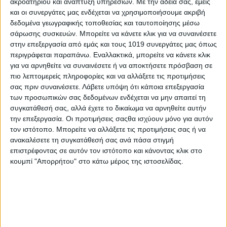
ακροατηρίου και ανάπτυξη υπηρεσιών.
Με την άδειά σας, εμείς
Αμαρύνθου, σε μήκος περίπου 1.400 μέτρων.
και οι συνεργάτες μας ενδέχεται να χρησιμοποιήσουμε ακριβή
Ρέμα «Κακόρεμα», πλησίον της Ερέτριας, σε μήκος περίπου 600
δεδομένα γεωγραφικής τοποθεσίας και ταυτοποίησης μέσω
μέτρων.
σάρωσης συσκευών. Μπορείτε να κάνετε κλικ για να συναινέσετε
Ρέμα στον οικισμό Γυμνού σε μήκος περίπου 1.200 μέτρων.
στην επεξεργασία από εμάς και τους 1019 συνεργάτες μας όπως
Μετά την υπογραφή της σύμβασης κατασκευής του έργου,
περιγράφεται παραπάνω. Εναλλακτικά, μπορείτε να κάνετε κλικ
ο Περιφερειάρχης Στερεάς Ελλάδας Φάνης
για να αρνηθείτε να συναινέσετε ή να αποκτήσετε πρόσβαση σε
Σπανός δήλωσε: «Παρεμβαίνουμε προληπτικά και σε ετήσια
πιο λεπτομερείς πληροφορίες και να αλλάξετε τις προτιμήσεις
βάση με την υλοποίηση αντιπλημμυρικών έργων σε κάθε
σας πριν συναινέσετε.
Λάβετε υπόψη ότι κάποια επεξεργασία
ποταμό και ρέμα της Στερεάς Ελλάδας. Στο πλαίσιο του
των προσωπικών σας δεδομένων ενδέχεται να μην απαιτεί τη
συγκατάθεσή σας, αλλά έχετε το δικαίωμα να αρνηθείτε αυτήν
συνολικού έργου καθαρισμού ρεμάτων, μπαίνει πλέον στο
την επεξεργασία. Οι προτιμήσεις σαςθα ισχύουν μόνο για αυτόν
στάδιο της υλοποίησης και μια ακόμη εργολαβία για
τον ιστότοπο. Μπορείτε να αλλάξετε τις προτιμήσεις σας ή να
συγκεκριμένα ρέματα και ποτάμια των Δήμων Χαλκιδέων και
ανακαλέσετε τη συγκατάθεσή σας ανά πάσα στιγμή
Ερέτριας. Κάνουμε ό,τι προβλέπεται τεχνικά, ώστε να
επιστρέφοντας σε αυτόν τον ιστότοπο και κάνοντας κλικ στο
αντιμετωπίσουμε την ανεξέλεγκτη δύναμη της Φύσης και να
κουμπί "Απορρήτου" στο κάτω μέρος της ιστοσελίδας.
προστατεύουμε τους συμπολίτες μας και τις περιουσίες τους».
Ο Αντιπεριφερειάρχης Π.Ε. Εύβοιας Γιώργος
Κελαϊδίτης τόνισε: «Η αντιπλημμυρική θωράκιση του Νησιού
μας αποτελεί βασικό πυλώνα της συνολικής στρατηγικής της
Περιφέρειας Στερεάς Ελλάδας για την προστασία των πολιτών