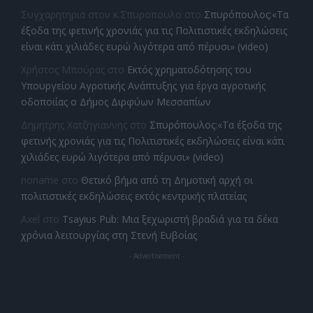
Συγχαρητηρια στον κ.Σπυροπουλο
στο
Σπυρόπουλος:«Τα
έξοδα της φετινής χρονιάς για τις Πολιτιστικές εκδηλώσεις
είναι κάτι χιλιάδες ευρώ λιγότερα από πέρυσι» (video)
Χρήστος Μπούρας
στο
Εκτός χρηματοδότησης του
Υπουργείου Αγροτικής Ανάπτυξης για έργα αγροτικής
οδοποιίας ο Δήμος Διρφύων Μεσσαπίων
Δημητρης Χατζηγιαννης
στο
Σπυρόπουλος:«Τα έξοδα της
φετινής χρονιάς για τις Πολιτιστικές εκδηλώσεις είναι κάτι
χιλιάδες ευρώ λιγότερα από πέρυσι» (video)
noname
στο
Θετικό βήμα από τη Δημοτική αρχή οι
πολιτιστικές εκδηλώσεις εκτός κεντρικής πλατείας
Axel
στο
Tsayius Pub: Μια ξεχωριστή βραδιά για τα δέκα
χρόνια λειτουργίας στη Στενή Ευβοίας
- Advertisement -