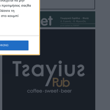
νδέχεται να μην
Οι προτιμήσεις σαςθα
λέσετε τη
κ στο κουμπί
ΜΦΩΝΩ