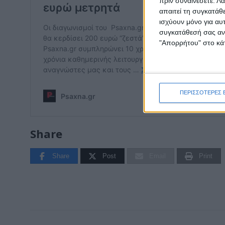
πριν συναινέσετε.
Λά
απαιτεί τη συγκατάθ
ισχύουν μόνο για αυ
συγκατάθεσή σας ανά
"Απορρήτου" στο κάτ
ΠΕΡΙΣΣΟΤΕΡΕΣ 
Share
Share
Post
Email
Print