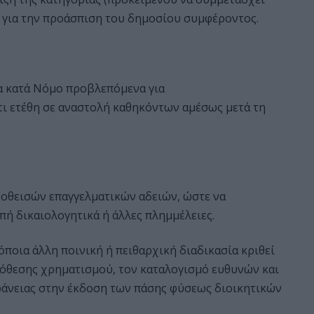
, για την προάσπιση του δημοσίου συμφέροντος.
α κατά Νόμο προβλεπόμενα για
τι ετέθη σε αναστολή καθηκόντων αμέσως μετά τη
οθεισών επαγγελματικών αδειών, ώστε να
πή δικαιολογητικά ή άλλες πλημμέλειες.
όποια άλλη ποινική ή πειθαρχική διαδικασία κριθεί
πόθεσης χρηματισμού, τον καταλογισμό ευθυνών και
φάνειας στην έκδοση των πάσης φύσεως διοικητικών