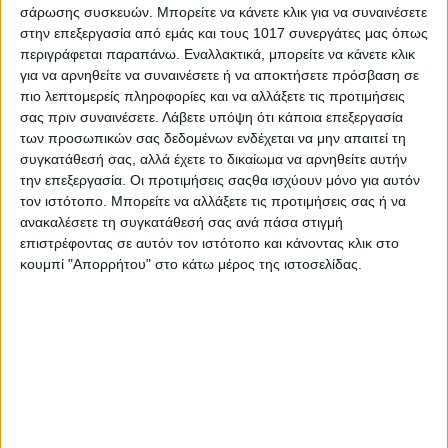
σάρωσης συσκευών. Μπορείτε να κάνετε κλικ για να συναινέσετε
αλλά και για τους ανθρώπους που ζουν ή περνούν από την
στην επεξεργασία από εμάς και τους 1017 συνεργάτες μας όπως
περιοχή.
περιγράφεται παραπάνω. Εναλλακτικά, μπορείτε να κάνετε κλικ
για να αρνηθείτε να συναινέσετε ή να αποκτήσετε πρόσβαση σε
Η εικόνα διαμελισμένων ζώων πεταμένων στο χώμα δεν
πιο λεπτομερείς πληροφορίες και να αλλάξετε τις προτιμήσεις
δείχνει ενδιαφέρον για τα αδέσποτα ζώα αν η πράξη έγινε για
σας πριν συναινέσετε.
Λάβετε υπόψη ότι κάποια επεξεργασία
το σκοπό αυτό,αντιθέτως δείχνει
αδιαφορία και ωμότητα
.
των προσωπικών σας δεδομένων ενδέχεται να μην απαιτεί τη
συγκατάθεσή σας, αλλά έχετε το δικαίωμα να αρνηθείτε αυτήν
Ο δημόσιος χώρος δεν ανήκει στην ασυδοσία κανενός,και η
την επεξεργασία. Οι προτιμήσεις σαςθα ισχύουν μόνο για αυτόν
κακοποίηση άμεση ή έμμεση δεν δικαιολογείται με καμία
τον ιστότοπο. Μπορείτε να αλλάξετε τις προτιμήσεις σας ή να
πρόθεση.
ανακαλέσετε τη συγκατάθεσή σας ανά πάσα στιγμή
επιστρέφοντας σε αυτόν τον ιστότοπο και κάνοντας κλικ στο
Οι εικόνες προκαλούν ντροπή και μας γυρίζουν χρόνια πίσω.
κουμπί "Απορρήτου" στο κάτω μέρος της ιστοσελίδας.
Share
Share
Post
Email
Print