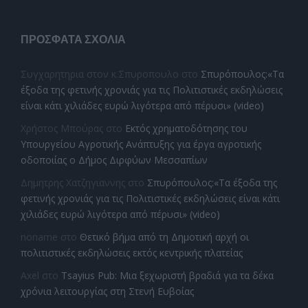
ΠΡΌΣΦΑΤΑ ΣΧΌΛΙΑ
Συγχαρητηρια στον κ.Σπυροπουλο
στο
Σπυρόπουλος:«Τα
έξοδα της φετινής χρονιάς για τις Πολιτιστικές εκδηλώσεις
είναι κάτι χιλιάδες ευρώ λιγότερα από πέρυσι» (video)
Χρήστος Μπούρας
στο
Εκτός χρηματοδότησης του
Υπουργείου Αγροτικής Ανάπτυξης για έργα αγροτικής
οδοποιίας ο Δήμος Διρφύων Μεσσαπίων
Δημητρης Χατζηγιαννης
στο
Σπυρόπουλος:«Τα έξοδα της
φετινής χρονιάς για τις Πολιτιστικές εκδηλώσεις είναι κάτι
χιλιάδες ευρώ λιγότερα από πέρυσι» (video)
noname
στο
Θετικό βήμα από τη Δημοτική αρχή οι
πολιτιστικές εκδηλώσεις εκτός κεντρικής πλατείας
Axel
στο
Tsayius Pub: Μια ξεχωριστή βραδιά για τα δέκα
χρόνια λειτουργίας στη Στενή Ευβοίας