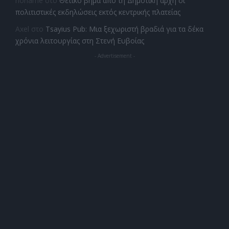
noname
στο
Θετικό βήμα από τη Δημοτική αρχή οι
πολιτιστικές εκδηλώσεις εκτός κεντρικής πλατείας
Axel
στο
Tsayius Pub: Μια ξεχωριστή βραδιά για τα δέκα
χρόνια λειτουργίας στη Στενή Ευβοίας
- Advertisement -