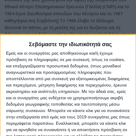
Εθνικό Κέντρο Επιστημονικών Ερευνών (Γαλλία) (CNRS) και το
1964 έγινε διευθύντρια σπουδών του Κέντρου και το 1967
καθηγήτρια στη Σορβόννη] Το 1966 έλαβε το δίπλωμα
doctorat ès lettres, με τη μελέτη της για το Βυζάντιο και τη
θάλασσα, που εκδόθηκε από τις Πανεπιστημιακές Εκδόσεις της
Γαλλίας (Byzance et la mer, Παρίσι: Presses universitaires de
Σεβόμαστε την ιδιωτικότητά σας
France). Διετέλεσε Διευθύντρια του Κέντρου Ιστορίας και
Εμείς και οι συνεργάτες μας αποθηκεύουμε και/ή έχουμε
Πολιτισμού του Βυζαντίου και της Χριστιανικής Αρχαιολογίας,
πρόσβαση σε πληροφορίες σε μια συσκευή, όπως τα cookies,
έγινε Αντιπρύτανις (1970-1973) και το 1976, Πρύτανις στο
και επεξεργαζόμαστε προσωπικά δεδομένα, όπως μοναδικοί
Πανεπιστήμιο της Σορβόννης (Paris I).
αναγνωριστικοί και προσαρμοσμένες πληροφορίες που
αποστέλλονται από μια συσκευή για εξατομικευμένες διαφημίσεις
Ήταν η πρώτη γυναίκα Πρύτανης στην ιστορία των 700 χρόνων
και περιεχόμενο, μέτρηση διαφήμισης και περιεχομένου, έρευνα
του Πανεπιστημίου της Σορβόννης αλλά και η πρώτη γυναίκα
ακροατηρίου και ανάπτυξη υπηρεσιών.
Με την άδειά σας, εμείς
παγκοσμίως που είχε τέτοια θέση σε διεθνώς αναγνωρισμένο
και οι συνεργάτες μας ενδέχεται να χρησιμοποιήσουμε ακριβή
πανεπιστήμιο. Εκεί γνώρισε τον σύζυγό της, τον Ζακ Αρβελέρ
δεδομένα γεωγραφικής τοποθεσίας και ταυτοποίησης μέσω
(1918–2010), που ήταν αξιωματικός του Πολεμικού Ναυτικού
σάρωσης συσκευών. Μπορείτε να κάνετε κλικ για να συναινέσετε
της Γαλλίας και ο οποίος καταγόταν από μεγαλοαστική
στην επεξεργασία από εμάς και τους 1019 συνεργάτες μας όπως
οικογένεια του Παρισιού. Με τον Ζακ Αρβελέρ απέκτησε μία
περιγράφεται παραπάνω. Εναλλακτικά, μπορείτε να κάνετε κλικ
κόρη, την Μαρί-Ελέν.
για να αρνηθείτε να συναινέσετε ή να αποκτήσετε πρόσβαση σε
πιο λεπτομερείς πληροφορίες και να αλλάξετε τις προτιμήσεις