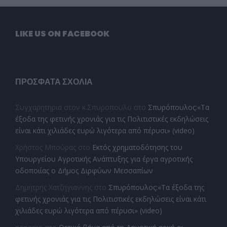
LIKE US ON FACEBOOK
ΠΡΌΣΦΑΤΑ ΣΧΌΛΙΑ
Συγχαρητηρια στον κ.Σπυροπουλο
στο
Σπυρόπουλος:«Τα
έξοδα της φετινής χρονιάς για τις Πολιτιστικές εκδηλώσεις
είναι κάτι χιλιάδες ευρώ λιγότερα από πέρυσι» (video)
Χρήστος Μπούρας
στο
Εκτός χρηματοδότησης του
Υπουργείου Αγροτικής Ανάπτυξης για έργα αγροτικής
οδοποιίας ο Δήμος Διρφύων Μεσσαπίων
Δημητρης Χατζηγιαννης
στο
Σπυρόπουλος:«Τα έξοδα της
φετινής χρονιάς για τις Πολιτιστικές εκδηλώσεις είναι κάτι
χιλιάδες ευρώ λιγότερα από πέρυσι» (video)