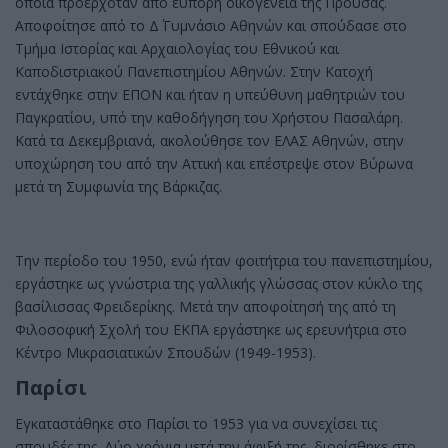
οποία προερχόταν από εύπορη οικογένεια της Προύσας.
Αποφοίτησε από το Δ΄ Γυμνάσιο Αθηνών και σπούδασε στο
Τμήμα Ιστορίας και Αρχαιολογίας του Εθνικού και
Καποδιστριακού Πανεπιστημίου Αθηνών. Στην Κατοχή
εντάχθηκε στην ΕΠΟΝ και ήταν η υπεύθυνη μαθητριών του
Παγκρατίου, υπό την καθοδήγηση του Χρήστου Πασαλάρη.
Κατά τα Δεκεμβριανά, ακολούθησε τον ΕΛΑΣ Αθηνών, στην
υποχώρηση του από την Αττική και επέστρεψε στον Βύρωνα
μετά τη Συμφωνία της Βάρκιζας.
Την περίοδο του 1950, ενώ ήταν φοιτήτρια του πανεπιστημίου,
εργάστηκε ως γνώστρια της γαλλικής γλώσσας στον κύκλο της
βασίλισσας Φρειδερίκης. Μετά την αποφοίτησή της από τη
Φιλοσοφική Σχολή του ΕΚΠΑ εργάστηκε ως ερευνήτρια στο
Κέντρο Μικρασιατικών Σπουδών (1949-1953).
Παρίσι
Εγκαταστάθηκε στο Παρίσι το 1953 για να συνεχίσει τις
σπουδές της. Δύο χρόνια μετά την άφιξή της, διορίσθηκε στο