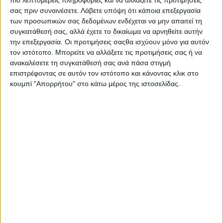
σας πριν συναινέσετε.
Λάβετε υπόψη ότι κάποια επεξεργασία
των προσωπικών σας δεδομένων ενδέχεται να μην απαιτεί τη
Θέσεις
συγκατάθεσή σας, αλλά έχετε το δικαίωμα να αρνηθείτε αυτήν
την επεξεργασία. Οι προτιμήσεις σαςθα ισχύουν μόνο για αυτόν
Ήταν Πρόεδρος της Επιτροπής Ηθικής του Εθνικού Κέντρου για
τον ιστότοπο. Μπορείτε να αλλάξετε τις προτιμήσεις σας ή να
την Επιστημονική Έρευνα (Γαλλία), του Ευρωπαϊκού
ανακαλέσετε τη συγκατάθεσή σας ανά πάσα στιγμή
Πολιτιστικού Κέντρου των Δελφών (Ελλάδα) και Επίτιμη
επιστρέφοντας σε αυτόν τον ιστότοπο και κάνοντας κλικ στο
Πρόεδρος της Διεθνούς Επιτροπής Βυζαντινών Σπουδών.
κουμπί "Απορρήτου" στο κάτω μέρος της ιστοσελίδας.
Επίσης, διετέλεσε Πρόεδρος του Διοικητικού Συμβουλίου του
Εθνικού Θεάτρου της Ελλάδας, Πρύτανις της Ακαδημίας και
Καγκελάριος των Πανεπιστημίων των Παρισίων, Πρόεδρος του
Κέντρου Georges Pompidou-Beaubourg, Πρόεδρος του
Αμερικανικού Μουσείου Τέχνης και Πρόεδρος του Ευρωπαϊκού
Πανεπιστημίου στο Παρίσι.
Ήταν μέλος του επιστημονικού εποπτικού συμβουλίου του
Ιδρύματος Λαμπράκη και Επίτιμη Πρόεδρος της Διεθνούς
Ένωσης Βυζαντινών Σπουδών.