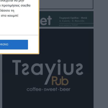
νδέχεται να μην
Οι προτιμήσεις σαςθα
λέσετε τη
κ στο κουμπί
ΜΦΩΝΩ