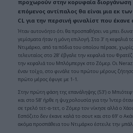
προχωρούν στην κορυφαία διοργάνωση σ
επόμενος αντίπαλος θα είναι μια εκ των
CL για την περσινή φιναλίστ που έκανε
Ήταν αυτονόητο ότι θα προσπαθήσει να μπει δυνατ
γεμίσματα ήταν η μόνη επιλογή. Στο 3’ η κεφαλιά τ
Ντιμάρκο, από τα πόδια του οποίου πέρασε, χωρίς
τελευταίος στο 28’ έβγαλε την κεφαλιά του Φρατέζ
την κεφαλιά του Μπλόμπεργκ στο Ζόμερ. Οι Nerazz
έναν τοίχο, στο φινάλε του πρώτου μέρους ζήτησα
πρώτο μέρος έφυγε με 1-1.
Στην πρώτη φάση της επανάληψης (53’) ο Μπιότεφ
και στο 58’ ήρθε η ψυχρολουσία για την Ίντερ ότ
σε τρελό τετ-α-τετ, ο Ζόμερ τον νίκησε αλλά ο Χάο
Εσπόζιτο δεν έκανε καλά το σουτ και στο 69’ ο Ακά
ακόμα προσπάθεια του Ντιμάρκο έστειλε την μπάλ