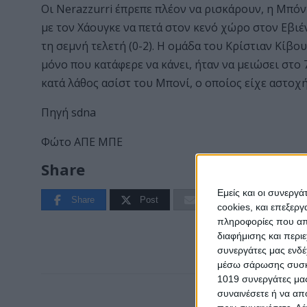
Οι Nerazzurri έπρεπε πλέον να ρισκάρουν, η Μπόντ
με τον Χάουγκε να πετά στον κενό χώρο στον Εβιέν
τη σεμνή τελετή (0-2). Η ομάδα του Κρίστιαν Κίβο
μόνο που κατάφερε να κάνει, ήταν να μειώσει στο 
κατά λάθος ασίστ του Μπονί, ο οποίος είχε αστοχή
Πηγή sdna
Φώτο ΑΠΕ ΜΠΕ
Share
Εμείς και οι συνεργ
Share
Post
Email
Print
cookies, και επεξε
πληροφορίες που απο
διαφήμισης και περι
συνεργάτες μας ενδέ
μέσω σάρωσης συσκευ
1019 συνεργάτες μας
συναινέσετε ή να απ