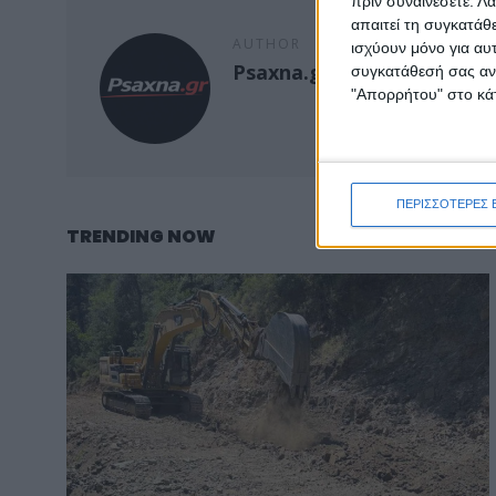
πριν συναινέσετε.
Λά
απαιτεί τη συγκατάθ
AUTHOR
ισχύουν μόνο για αυ
Psaxna.gr
συγκατάθεσή σας ανά
"Απορρήτου" στο κάτ
ΠΕΡΙΣΣΟΤΕΡΕΣ 
TRENDING NOW