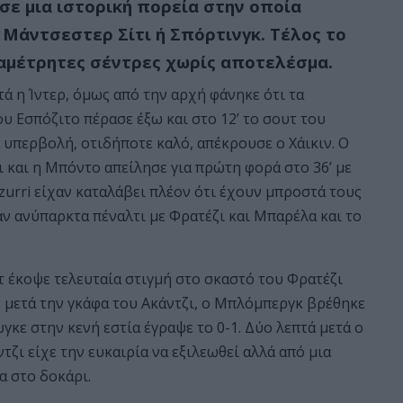
ε μια ιστορική πορεία στην οποία
 Μάντσεστερ Σίτι ή Σπόρτινγκ. Τέλος το
 αμέτρητες σέντρες χωρίς αποτελέσμα.
ά η Ίντερ, όμως από την αρχή φάνηκε ότι τα
ου Εσπόζιτο πέρασε έξω και στο 12’ το σουτ του
 υπερβολή, οτιδήποτε καλό, απέκρουσε ο Χάικιν. Ο
ι και η Μπόντο απείλησε για πρώτη φορά στο 36’ με
urri είχαν καταλάβει πλέον ότι έχουν μπροστά τους
ν ανύπαρκτα πέναλτι με Φρατέζι και Μπαρέλα και το
τ έκοψε τελευταία στιγμή στο σκαστό του Φρατέζι
αν μετά την γκάφα του Ακάντζι, ο Μπλόμπεργκ βρέθηκε
υγκε στην κενή εστία έγραψε το 0-1. Δύο λεπτά μετά ο
ντζι είχε την ευκαιρία να εξιλεωθεί αλλά από μια
α στο δοκάρι.