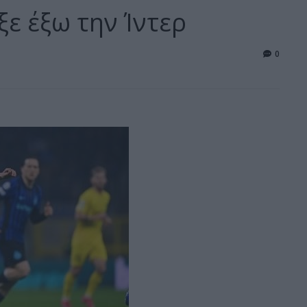
ε έξω την Ίντερ
0