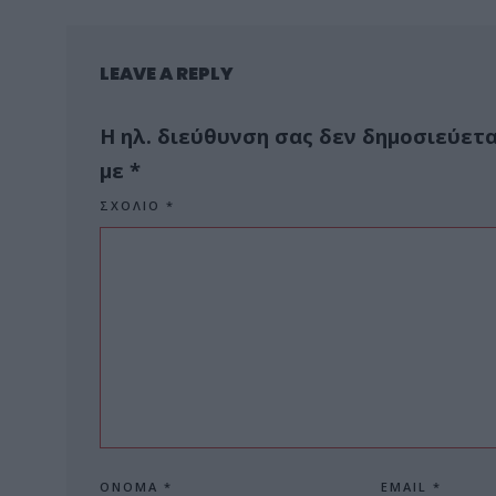
LEAVE A REPLY
Η ηλ. διεύθυνση σας δεν δημοσιεύετα
με
*
ΣΧΌΛΙΟ
*
ΌΝΟΜΑ
*
EMAIL
*