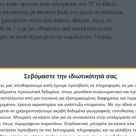
ο είναι «φωτιά» στην κόντρα και στο 72’ το έδειξε,
 και εκείνος με άπιαστο βολέ στη γωνία να τελειώνει
υ χρειαζόταν πλέον ένα σπάνιο «θαύμα», όμως το
76’ σε 1-2 με τον Μπαστόνι από κοντά έπειτα από…
σει σε κενό τέρμα μετά την κεφαλιά του Τουράμ.
Σεβόμαστε την ιδιωτικότητά σας
άτες μας αποθηκεύουμε και/ή έχουμε πρόσβαση σε πληροφορίες σε μια
ργαζόμαστε προσωπικά δεδομένα, όπως μοναδικοί αναγνωριστικοί και 
στέλλονται από μια συσκευή για εξατομικευμένες διαφημίσεις και περ
εχομένου, έρευνα ακροατηρίου και ανάπτυξη υπηρεσιών.
Με την άδειά σα
χεται να χρησιμοποιήσουμε ακριβή δεδομένα γεωγραφικής τοποθεσίας 
ών. Μπορείτε να κάνετε κλικ για να συναινέσετε στην επεξεργασία απ
 όπως περιγράφεται παραπάνω. Εναλλακτικά, μπορείτε να κάνετε κλικ γ
οκτήσετε πρόσβαση σε πιο λεπτομερείς πληροφορίες και να αλλάξετε τι