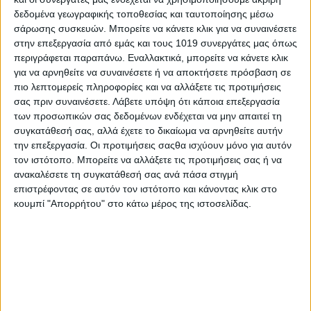
H ομάδα του Μπαρτζώκα έμεινε απόλυτα σοβαρή μέχρι το
δεδομένα γεωγραφικής τοποθεσίας και ταυτοποίησης μέσω
τέλος και έφτασε στην επικράτηση με το τελικό 79-61.
σάρωσης συσκευών. Μπορείτε να κάνετε κλικ για να συναινέσετε
στην επεξεργασία από εμάς και τους 1019 συνεργάτες μας όπως
Ο Σάσα Βεζένκοφ με 16 πόντους και 5 ριμπάουντ ήταν
περιγράφεται παραπάνω. Εναλλακτικά, μπορείτε να κάνετε κλικ
εξαιρετικός. Δεν ήταν μόνος του, όμως, ο mvp της κανονικής
για να αρνηθείτε να συναινέσετε ή να αποκτήσετε πρόσβαση σε
διάρκειας. Είχε άξιους συμπαραστάτες.
πιο λεπτομερείς πληροφορίες και να αλλάξετε τις προτιμήσεις
σας πριν συναινέσετε.
Λάβετε υπόψη ότι κάποια επεξεργασία
Ο Ντόρσεϊ έβαλε 15 πόντους, ο Πίτερς 17 μόνο με εύστοχα
των προσωπικών σας δεδομένων ενδέχεται να μην απαιτεί τη
σουτ(4/4 δίποντα, 3/3 τρίποντα), ο Γουόρντ 10, όσους και ο
συγκατάθεσή σας, αλλά έχετε το δικαίωμα να αρνηθείτε αυτήν
Φουρνιέ ενώ ο Μιλουτίνοφ έκανε πάρτι στη ρακέτα, με 12
την επεξεργασία. Οι προτιμήσεις σαςθα ισχύουν μόνο για αυτόν
ριμπάουντ και 6 πόντους.
τον ιστότοπο. Μπορείτε να αλλάξετε τις προτιμήσεις σας ή να
ανακαλέσετε τη συγκατάθεσή σας ανά πάσα στιγμή
Τα δεκάλεπτα: 18-12, 33-24, 56-41, 79-61
επιστρέφοντας σε αυτόν τον ιστότοπο και κάνοντας κλικ στο
κουμπί "Απορρήτου" στο κάτω μέρος της ιστοσελίδας.
Πηγή naftemporiki.gr