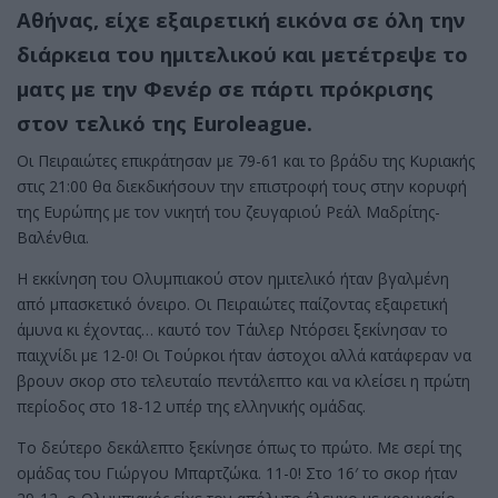
Αθήνας, είχε εξαιρετική εικόνα σε όλη την
διάρκεια του ημιτελικού και μετέτρεψε το
ματς με την Φενέρ σε πάρτι πρόκρισης
στον τελικό της Euroleague.
Οι Πειραιώτες επικράτησαν με 79-61 και το βράδυ της Κυριακής
στις 21:00 θα διεκδικήσουν την επιστροφή τους στην κορυφή
της Ευρώπης με τον νικητή του ζευγαριού Ρεάλ Μαδρίτης-
Βαλένθια.
Η εκκίνηση του Ολυμπιακού στον ημιτελικό ήταν βγαλμένη
από μπασκετικό όνειρο. Οι Πειραιώτες παίζοντας εξαιρετική
άμυνα κι έχοντας… καυτό τον Τάιλερ Ντόρσει ξεκίνησαν το
παιχνίδι με 12-0! Οι Τούρκοι ήταν άστοχοι αλλά κατάφεραν να
βρουν σκορ στο τελευταίο πεντάλεπτο και να κλείσει η πρώτη
περίοδος στο 18-12 υπέρ της ελληνικής ομάδας.
Το δεύτερο δεκάλεπτο ξεκίνησε όπως το πρώτο. Με σερί της
ομάδας του Γιώργου Μπαρτζώκα. 11-0! Στο 16′ το σκορ ήταν