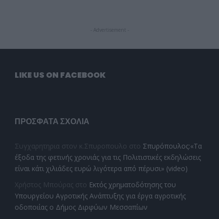
- Advertisement -
LIKE US ON FACEBOOK
ΠΡΌΣΦΑΤΑ ΣΧΌΛΙΑ
Συγχαρητηρια στον κ.Σπυροπουλο
στο
Σπυρόπουλος:«Τα
έξοδα της φετινής χρονιάς για τις Πολιτιστικές εκδηλώσεις
είναι κάτι χιλιάδες ευρώ λιγότερα από πέρυσι» (video)
Χρήστος Μπούρας
στο
Εκτός χρηματοδότησης του
Υπουργείου Αγροτικής Ανάπτυξης για έργα αγροτικής
οδοποιίας ο Δήμος Διρφύων Μεσσαπίων