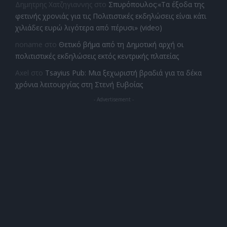
Δημητρης Χατζηγιαννης
στο
Σπυρόπουλος:«Τα έξοδα της
φετινής χρονιάς για τις Πολιτιστικές εκδηλώσεις είναι κάτι
χιλιάδες ευρώ λιγότερα από πέρυσι» (video)
noname
στο
Θετικό βήμα από τη Δημοτική αρχή οι
πολιτιστικές εκδηλώσεις εκτός κεντρικής πλατείας
Axel
στο
Tsayius Pub: Μια ξεχωριστή βραδιά για τα δέκα
χρόνια λειτουργίας στη Στενή Ευβοίας
- Advertisement -