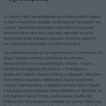
Ο Γιώργος Ψαθάς συναισθηματικά φορτισμένος καθώς σήμερα
το πρωί αντιμετώπισε σοβαρά προβλήματα με την μητέρα του
η οποία διεκομίσθη εσπευσμένα στην Αθήνα με ισχαιμικό
επεισόδιο (είναι καλά στην υγεία της), ορκίστηκε για τρίτη
συνεχόμενη φορά Δήμαρχος Διρφύων Μεσαπίων μπροστά
στο κατάμεστο αμφιθέατρο του ΕΚΠΑ στα Ψαχνά.
Την εκδήλωση τίμησαν με την παρουσία τους οι Βουλευτές του
Νομού Ευβοίας Θανάσης Ζεμπίλης και Κωνσταντίνα
Καραμπατσώλη,οι Αντιπεριφερειάρχες Στερεάς Γιώργος
Κελαϊδίτης και Δημήτρης Βουρδάνος , ο Εντεταλμένος
σύμβουλος Παιδείας Κώστας Γαλάνης, η Δήμαρχος Χαλκιδέων
Έλενα Βάκα,ο Δήμαρχος Μαντουδίου Λίμνης Αγίας Άννας
Γιώργος Τσαπουρνιώτης, ο Δήμαρχος Ερέτριας Νίκος Γουρνής,
ο Δήμαρχος Κύμης Αλιβερίου Νίκος Μπαράκος, ο Πρόεδρος της
ΕΠΣ Ευβοίας Γιάννης Ρέτσας, ο Αστυνομικός Διευθυντής
Ευβοίας κος Γερογιάκομος, ο Διοικητής της σχολής Πεζικού κος