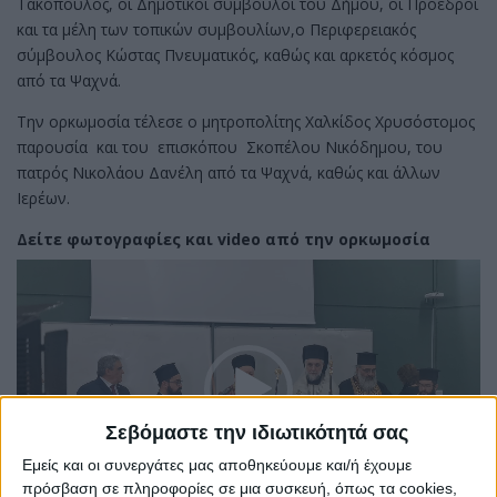
Τακόπουλος, οι Δημοτικοί σύμβουλοι του Δήμου, οι Πρόεδροι
και τα μέλη των τοπικών συμβουλίων,o Περιφερειακός
σύμβουλος Κώστας Πνευματικός, καθώς και αρκετός κόσμος
από τα Ψαχνά.
Την ορκωμοσία τέλεσε ο μητροπολίτης Χαλκίδος Χρυσόστομος
παρουσία και του επισκόπου Σκοπέλου Νικόδημου, του
πατρός Νικολάου Δανέλη από τα Ψαχνά, καθώς και άλλων
Ιερέων.
Δείτε φωτογραφίες και video από την ορκωμοσία
Πρόγραμμα
Αναπαραγωγής
Βίντεο
Σεβόμαστε την ιδιωτικότητά σας
Εμείς και οι συνεργάτες μας αποθηκεύουμε και/ή έχουμε
πρόσβαση σε πληροφορίες σε μια συσκευή, όπως τα cookies,