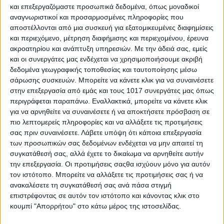
00:00
00:18
και επεξεργαζόμαστε προσωπικά δεδομένα, όπως μοναδικοί
αναγνωριστικοί και προσαρμοσμένες πληροφορίες που
αποστέλλονται από μια συσκευή για εξατομικευμένες διαφημίσεις
και περιεχόμενο, μέτρηση διαφήμισης και περιεχομένου, έρευνα
ακροατηρίου και ανάπτυξη υπηρεσιών.
Με την άδειά σας, εμείς
Πρόγραμμα
και οι συνεργάτες μας ενδέχεται να χρησιμοποιήσουμε ακριβή
Αναπαραγωγής
δεδομένα γεωγραφικής τοποθεσίας και ταυτοποίησης μέσω
Βίντεο
σάρωσης συσκευών. Μπορείτε να κάνετε κλικ για να συναινέσετε
στην επεξεργασία από εμάς και τους 1017 συνεργάτες μας όπως
περιγράφεται παραπάνω. Εναλλακτικά, μπορείτε να κάνετε κλικ
για να αρνηθείτε να συναινέσετε ή να αποκτήσετε πρόσβαση σε
πιο λεπτομερείς πληροφορίες και να αλλάξετε τις προτιμήσεις
σας πριν συναινέσετε.
Λάβετε υπόψη ότι κάποια επεξεργασία
των προσωπικών σας δεδομένων ενδέχεται να μην απαιτεί τη
συγκατάθεσή σας, αλλά έχετε το δικαίωμα να αρνηθείτε αυτήν
00:00
01:08
την επεξεργασία. Οι προτιμήσεις σαςθα ισχύουν μόνο για αυτόν
Πρόγραμμα
τον ιστότοπο. Μπορείτε να αλλάξετε τις προτιμήσεις σας ή να
Αναπαραγωγής
ανακαλέσετε τη συγκατάθεσή σας ανά πάσα στιγμή
Βίντεο
επιστρέφοντας σε αυτόν τον ιστότοπο και κάνοντας κλικ στο
κουμπί "Απορρήτου" στο κάτω μέρος της ιστοσελίδας.