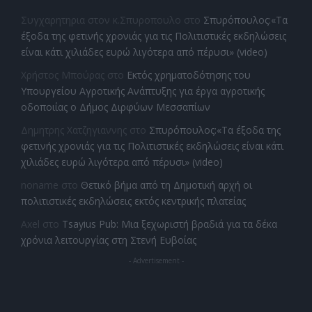
Συγχαρητηρια στον κ.Σπυροπουλο
στο
Σπυρόπουλος:«Τα
έξοδα της φετινής χρονιάς για τις Πολιτιστικές εκδηλώσεις
είναι κάτι χιλιάδες ευρώ λιγότερα από πέρυσι» (video)
Χρήστος Μπούρας
στο
Εκτός χρηματοδότησης του
Υπουργείου Αγροτικής Ανάπτυξης για έργα αγροτικής
οδοποιίας ο Δήμος Διρφύων Μεσσαπίων
Δημητρης Χατζηγιαννης
στο
Σπυρόπουλος:«Τα έξοδα της
φετινής χρονιάς για τις Πολιτιστικές εκδηλώσεις είναι κάτι
χιλιάδες ευρώ λιγότερα από πέρυσι» (video)
noname
στο
Θετικό βήμα από τη Δημοτική αρχή οι
πολιτιστικές εκδηλώσεις εκτός κεντρικής πλατείας
Axel
στο
Tsayius Pub: Μια ξεχωριστή βραδιά για τα δέκα
χρόνια λειτουργίας στη Στενή Ευβοίας
- Advertisement -