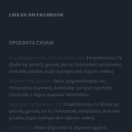
LIKE US ON FACEBOOK
ΠΡΌΣΦΑΤΑ ΣΧΌΛΙΑ
Συγχαρητηρια στον κ.Σπυροπουλο
στο
Σπυρόπουλος:«Τα
έξοδα της φετινής χρονιάς για τις Πολιτιστικές εκδηλώσεις
είναι κάτι χιλιάδες ευρώ λιγότερα από πέρυσι» (video)
Χρήστος Μπούρας
στο
Εκτός χρηματοδότησης του
Υπουργείου Αγροτικής Ανάπτυξης για έργα αγροτικής
οδοποιίας ο Δήμος Διρφύων Μεσσαπίων
Δημητρης Χατζηγιαννης
στο
Σπυρόπουλος:«Τα έξοδα της
φετινής χρονιάς για τις Πολιτιστικές εκδηλώσεις είναι κάτι
χιλιάδες ευρώ λιγότερα από πέρυσι» (video)
noname
στο
Θετικό βήμα από τη Δημοτική αρχή οι