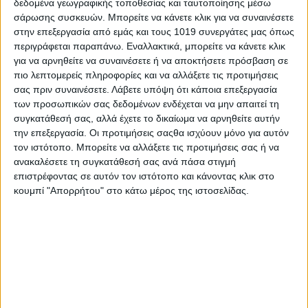
δεδομένα γεωγραφικής τοποθεσίας και ταυτοποίησης μέσω
Υπενθυμίζεται ότι χθες, Τετάρτη, συνελήφθη και ένας
σάρωσης συσκευών. Μπορείτε να κάνετε κλικ για να συναινέσετε
25χρονος για τη φωτιά στην περιοχή Γηροκομοείο της Πάτρας.
στην επεξεργασία από εμάς και τους 1019 συνεργάτες μας όπως
Στις φωτογραφίες που οδήγησαν την αστυνομία
περιγράφεται παραπάνω. Εναλλακτικά, μπορείτε να κάνετε κλικ
στη σύλληψη του 25χρονου και έφερε στη δημοσιότητα το
για να αρνηθείτε να συναινέσετε ή να αποκτήσετε πρόσβαση σε
ΟΡΕΝ φαίνεται ο νεαρός άνδρας αρχικά να σκύβει μέσα σε ένα
πιο λεπτομερείς πληροφορίες και να αλλάξετε τις προτιμήσεις
χωράφι. Όταν, στη συνέχεια, αποχωρεί, στο ίδιο σημείο
σας πριν συναινέσετε.
Λάβετε υπόψη ότι κάποια επεξεργασία
εμφανίζεται καπνός με τη φωτιά να επεκτείνεται λόγω των
των προσωπικών σας δεδομένων ενδέχεται να μην απαιτεί τη
ισχυρών ανέμων που επικρατούσαν στην περιοχή.
συγκατάθεσή σας, αλλά έχετε το δικαίωμα να αρνηθείτε αυτήν
την επεξεργασία. Οι προτιμήσεις σαςθα ισχύουν μόνο για αυτόν
τον ιστότοπο. Μπορείτε να αλλάξετε τις προτιμήσεις σας ή να
Πηγή πρώτο θέμα
ανακαλέσετε τη συγκατάθεσή σας ανά πάσα στιγμή
επιστρέφοντας σε αυτόν τον ιστότοπο και κάνοντας κλικ στο
κουμπί "Απορρήτου" στο κάτω μέρος της ιστοσελίδας.
Share
Share
Post
Email
Print