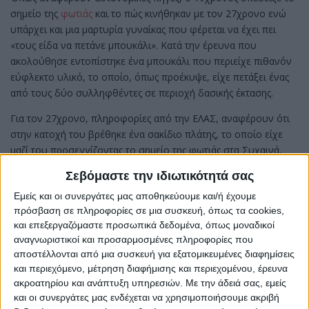
σημείο της
φωτιάς
και το πώς κινήθηκαν με τον 27χρονο ενώ
υπάρχει και μια μαρτυρία γυναίκας που φέρεται να έχει πει
«τους είδα να πετάνε μπουκάλι». Κατά την έρευνα που
ακολούθησε εντοπίστηκε ένα μπουκάλι που περιείχε πιθανόν
εύφλεκτο υλικό, το οποίο, όπως προέκυψε, είχε πετάξει ένας
από τους δύο συλληφθέντες σε περιοχή δασικής έκτασης.
Για τον 27χρονο, πληροφορίες από την ΕΛΑΣ, αναφέρουν ότι
στην κατοχή του βρέθηκε ένα σακίδιο πλάτης, το οποίο είχε
μαζί του προσεγγίζοντας το σημείο της φωτιάς στα Συχαινά,
μέσα στο οποίο είχε αναπτήρα και ένα κινητό τηλέφωνο.
Σεβόμαστε την ιδιωτικότητά σας
Εμείς και οι συνεργάτες μας αποθηκεύουμε και/ή έχουμε
πρόσβαση σε πληροφορίες σε μια συσκευή, όπως τα cookies,
Το βράδυ της Τετάρτης είχε εντοπιστεί από αστυνομικούς
και επεξεργαζόμαστε προσωπικά δεδομένα, όπως μοναδικοί
της
Ασφάλειας Πατρών
το δίκυκλο με τα δύο νεαρά άτομα
αναγνωριστικοί και προσαρμοσμένες πληροφορίες που
που τελικά συνελήφθησαν και σήμερα αναμένεται να
αποστέλλονται από μια συσκευή για εξατομικευμένες διαφημίσεις
οδηγηθούν στον ειασγγελέα.
και περιεχόμενο, μέτρηση διαφήμισης και περιεχομένου, έρευνα
ακροατηρίου και ανάπτυξη υπηρεσιών.
Με την άδειά σας, εμείς
και οι συνεργάτες μας ενδέχεται να χρησιμοποιήσουμε ακριβή