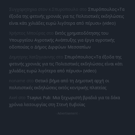
Συγχαρητηρια στον κ.Σπυροπουλο
στο
Σπυρόπουλος:«Τα
έξοδα της φετινής χρονιάς για τις Πολιτιστικές εκδηλώσεις
είναι κάτι χιλιάδες ευρώ λιγότερα από πέρυσι» (video)
Χρήστος Μπούρας
στο
Εκτός χρηματοδότησης του
Υπουργείου Αγροτικής Ανάπτυξης για έργα αγροτικής
οδοποιίας ο Δήμος Διρφύων Μεσσαπίων
Δημητρης Χατζηγιαννης
στο
Σπυρόπουλος:«Τα έξοδα της
φετινής χρονιάς για τις Πολιτιστικές εκδηλώσεις είναι κάτι
χιλιάδες ευρώ λιγότερα από πέρυσι» (video)
noname
στο
Θετικό βήμα από τη Δημοτική αρχή οι
πολιτιστικές εκδηλώσεις εκτός κεντρικής πλατείας
Axel
στο
Tsayius Pub: Μια ξεχωριστή βραδιά για τα δέκα
χρόνια λειτουργίας στη Στενή Ευβοίας
- Advertisement -