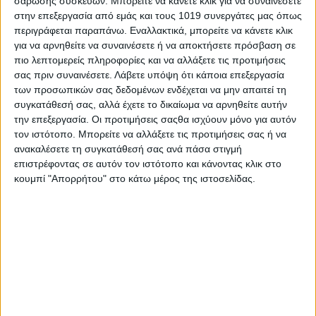
σάρωσης συσκευών. Μπορείτε να κάνετε κλικ για να συναινέσετε
Ελληνικής ιστορίας.
στην επεξεργασία από εμάς και τους 1019 συνεργάτες μας όπως
περιγράφεται παραπάνω. Εναλλακτικά, μπορείτε να κάνετε κλικ
για να αρνηθείτε να συναινέσετε ή να αποκτήσετε πρόσβαση σε
πιο λεπτομερείς πληροφορίες και να αλλάξετε τις προτιμήσεις
σας πριν συναινέσετε.
Λάβετε υπόψη ότι κάποια επεξεργασία
Share
των προσωπικών σας δεδομένων ενδέχεται να μην απαιτεί τη
συγκατάθεσή σας, αλλά έχετε το δικαίωμα να αρνηθείτε αυτήν
Share
Post
Email
Print
την επεξεργασία. Οι προτιμήσεις σαςθα ισχύουν μόνο για αυτόν
τον ιστότοπο. Μπορείτε να αλλάξετε τις προτιμήσεις σας ή να
ανακαλέσετε τη συγκατάθεσή σας ανά πάσα στιγμή
επιστρέφοντας σε αυτόν τον ιστότοπο και κάνοντας κλικ στο
κουμπί "Απορρήτου" στο κάτω μέρος της ιστοσελίδας.