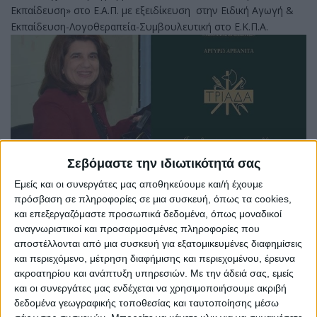
Εκπαίδευση» στο Ε.Α.Π. με εξειδίκευση στην Ειδική Αγωγή &
Εκπαίδευση-Λογοθεραπεία-Συμβουλευτική στο Ε.Κ.Π.Α.
Σεβόμαστε την ιδιωτικότητά σας
Εμείς και οι συνεργάτες μας αποθηκεύουμε και/ή έχουμε
Τέλος, είναι συγγραφέας του πολύ ενδιαφέροντος βιβλίου
πρόσβαση σε πληροφορίες σε μια συσκευή, όπως τα cookies,
και επεξεργαζόμαστε προσωπικά δεδομένα, όπως μοναδικοί
«
Τριάδα, Ιχνηλατώντας το παρελθόν διαμορφώνουμε το
αναγνωριστικοί και προσαρμοσμένες πληροφορίες που
μέλλον
»
,το οποίο αναφέρεται στην Τριάδα του Δήμου
αποστέλλονται από μια συσκευή για εξατομικευμένες διαφημίσεις
Διρφύων Μεσαπίων με κεντρικό ιστορικό πρόσωπο τον
και περιεχόμενο, μέτρηση διαφήμισης και περιεχομένου, έρευνα
αγωνιστή του ’21 Νικόλαο Κριεζώτη, και με το οποίο η ίδια
ακροατηρίου και ανάπτυξη υπηρεσιών.
Με την άδειά σας, εμείς
αξιοποιώντας ένα πλούσιο φωτογραφικό και αρχειακό υλικό
και οι συνεργάτες μας ενδέχεται να χρησιμοποιήσουμε ακριβή
προσεγγίζει την ιστορία του τόπου και την εντάσσει στο
δεδομένα γεωγραφικής τοποθεσίας και ταυτοποίησης μέσω
ευρύτερο πλαίσιο της ιστορίας της Εύβοιας αλλά και της γενικής