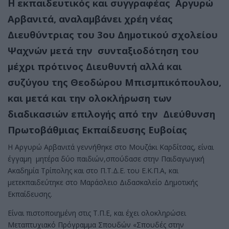
Η εκπαιδευτικός και συγγραφέας Αργυρώ
Αρβανιτά, αναλαμβάνει χρέη νέας
Διευθύντριας του 3ου Δημοτικού σχολείου
Ψαχνών μετά την συνταξιοδότηση του
μέχρι πρότινος Διευθυντή αλλά και
συζύγου της Θεοδώρου Μπισμπικόπουλου,
και μετά και την ολοκλήρωση των
διαδικασιών επιλογής από την Διεύθυνση
Πρωτοβάθμιας Εκπαίδευσης Ευβοίας
Η Αργυρώ Αρβανιτά γεννήθηκε στο Μουζάκι Καρδίτσας, είναι
έγγαμη μητέρα δύο παιδιών,σπούδασε στην Παιδαγωγική
Ακαδημία Τρίπολης και στο Π.Τ.Δ.Ε. του Ε.Κ.Π.Α, και
μετεκπαιδεύτηκε στο Μαράσλειο Διδασκαλείο Δημοτικής
Εκπαίδευσης.
Είναι πιστοποιημένη στις Τ.Π.Ε, και έχει ολοκληρώσει
Μεταπτυχιακό Πρόγραμμα Σπουδών «Σπουδές στην