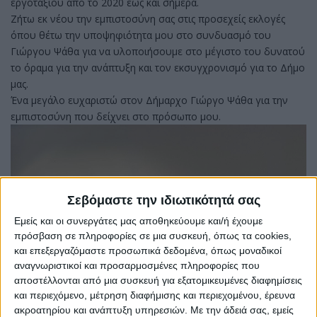
εργοταξίου από το 2020 έως και σήμερα.
Ζήτω εκ νέου την εμπιστοσύνη σας στις προσεχείς εκλογές
όπου θέτω την υποψηφιότητα μου στο συνδυασμό του
Γιώργου Ψάθα για να υλοποιήσουμε στο μέγιστο του δυνατού
το όραμα για την ανάπτυξη και τον εκσυγχρονισμό για το Δήμο
μας.
Ένα μεγάλο ευχαριστώ στον Δήμαρχο Γιώργο Ψάθα για την
εμπιστοσύνη που δείχνει στο πρόσωπο μου.
Σεβόμαστε την ιδιωτικότητά σας
Εμείς και οι συνεργάτες μας αποθηκεύουμε και/ή έχουμε
πρόσβαση σε πληροφορίες σε μια συσκευή, όπως τα cookies,
και επεξεργαζόμαστε προσωπικά δεδομένα, όπως μοναδικοί
αναγνωριστικοί και προσαρμοσμένες πληροφορίες που
αποστέλλονται από μια συσκευή για εξατομικευμένες διαφημίσεις
και περιεχόμενο, μέτρηση διαφήμισης και περιεχομένου, έρευνα
ακροατηρίου και ανάπτυξη υπηρεσιών.
Με την άδειά σας, εμείς