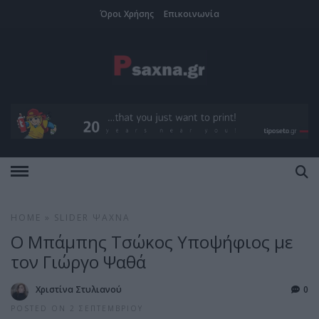
Όροι Χρήσης
Επικοινωνία
HOME
»
SLIDER
ΨΑΧΝΆ
Ο Μπάμπης Τσώκος Υποψήφιος με
τον Γιώργο Ψαθά
Χριστίνα Στυλιανού
0
POSTED ON 2 ΣΕΠΤΕΜΒΡΊΟΥ