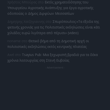
Χρήστος Μπούρας
στο
Εκτός χρηματοδότησης του
Υπουργείου Αγροτικής Ανάπτυξης για έργα αγροτικής
οδοποιίας ο Δήμος Διρφύων Μεσσαπίων
Δημητρης Χατζηγιαννης
στο
Σπυρόπουλος:«Τα έξοδα της
φετινής χρονιάς για τις Πολιτιστικές εκδηλώσεις είναι κάτι
χιλιάδες ευρώ λιγότερα από πέρυσι» (video)
noname
στο
Θετικό βήμα από τη Δημοτική αρχή οι
πολιτιστικές εκδηλώσεις εκτός κεντρικής πλατείας
Axel
στο
Tsayius Pub: Μια ξεχωριστή βραδιά για τα δέκα
χρόνια λειτουργίας στη Στενή Ευβοίας
- Advertisement -