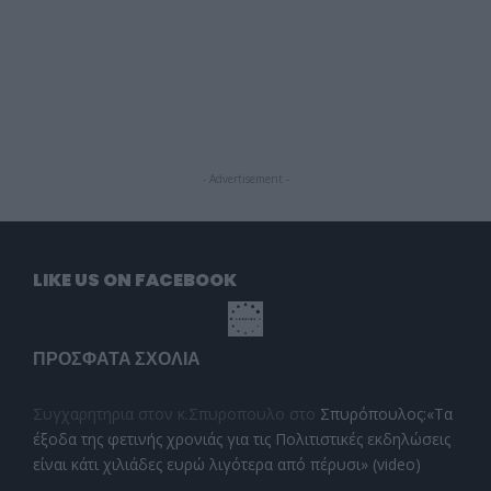
- Advertisement -
LIKE US ON FACEBOOK
ΠΡΌΣΦΑΤΑ ΣΧΌΛΙΑ
Συγχαρητηρια στον κ.Σπυροπουλο
στο
Σπυρόπουλος:«Τα
έξοδα της φετινής χρονιάς για τις Πολιτιστικές εκδηλώσεις
είναι κάτι χιλιάδες ευρώ λιγότερα από πέρυσι» (video)