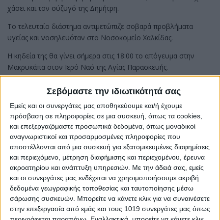
χάσει και τον σύζυγό της Δημήτρη.
Το τελευταίο διάστημα αντιμετώπιζε σοβαρά προβλήματα
υγείας και νοσηλευόταν στο Νοσοκομείο Χαλκίδας.
Η κηδεία της θα γίνει σήμερα στις 18:00 το απόγευμα στην
Μακρυκάπα στον Ιερό Ναό της Αγίας Παρασκευής.
Σεβόμαστε την ιδιωτικότητά σας
Share
Εμείς και οι συνεργάτες μας αποθηκεύουμε και/ή έχουμε
πρόσβαση σε πληροφορίες σε μια συσκευή, όπως τα cookies,
Share
Post
Email
Print
και επεξεργαζόμαστε προσωπικά δεδομένα, όπως μοναδικοί
αναγνωριστικοί και προσαρμοσμένες πληροφορίες που
αποστέλλονται από μια συσκευή για εξατομικευμένες διαφημίσεις
και περιεχόμενο, μέτρηση διαφήμισης και περιεχομένου, έρευνα
ακροατηρίου και ανάπτυξη υπηρεσιών.
Με την άδειά σας, εμείς
και οι συνεργάτες μας ενδέχεται να χρησιμοποιήσουμε ακριβή
δεδομένα γεωγραφικής τοποθεσίας και ταυτοποίησης μέσω
σάρωσης συσκευών. Μπορείτε να κάνετε κλικ για να συναινέσετε
στην επεξεργασία από εμάς και τους 1019 συνεργάτες μας όπως
περιγράφεται παραπάνω. Εναλλακτικά, μπορείτε να κάνετε κλικ