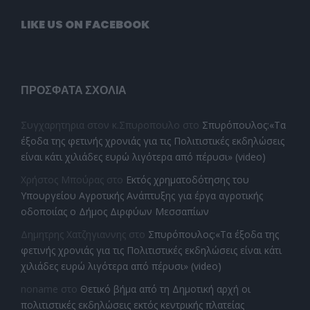
LIKE US ON FACEBOOK
ΠΡΌΣΦΑΤΑ ΣΧΌΛΙΑ
Συγχαρητηρια στον κ.Σπυροπουλο
στο
Σπυρόπουλος:«Τα
έξοδα της φετινής χρονιάς για τις Πολιτιστικές εκδηλώσεις
είναι κάτι χιλιάδες ευρώ λιγότερα από πέρυσι» (video)
Χρήστος Μπούρας
στο
Εκτός χρηματοδότησης του
Υπουργείου Αγροτικής Ανάπτυξης για έργα αγροτικής
οδοποιίας ο Δήμος Διρφύων Μεσσαπίων
Δημητρης Χατζηγιαννης
στο
Σπυρόπουλος:«Τα έξοδα της
φετινής χρονιάς για τις Πολιτιστικές εκδηλώσεις είναι κάτι
χιλιάδες ευρώ λιγότερα από πέρυσι» (video)
noname
στο
Θετικό βήμα από τη Δημοτική αρχή οι
πολιτιστικές εκδηλώσεις εκτός κεντρικής πλατείας