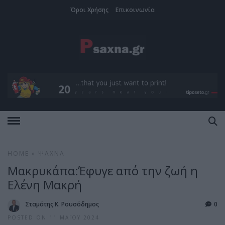
Όροι Χρήσης
Επικοινωνία
HOME
»
ΨΑΧΝΆ
Μακρυκάπα:Έφυγε από την ζωή η
Ελένη Μακρή
Σταμάτης Κ. Ρουσόδημος
0
POSTED ON 11 ΜΑΪ́ΟΥ 2024