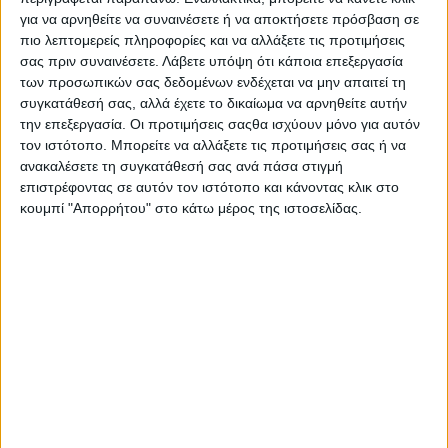
για να αρνηθείτε να συναινέσετε ή να αποκτήσετε πρόσβαση σε
πιο λεπτομερείς πληροφορίες και να αλλάξετε τις προτιμήσεις
σας πριν συναινέσετε.
Λάβετε υπόψη ότι κάποια επεξεργασία
των προσωπικών σας δεδομένων ενδέχεται να μην απαιτεί τη
συγκατάθεσή σας, αλλά έχετε το δικαίωμα να αρνηθείτε αυτήν
AUTHOR
την επεξεργασία. Οι προτιμήσεις σαςθα ισχύουν μόνο για αυτόν
Σταμάτης Κ. Ρουσόδημος
τον ιστότοπο. Μπορείτε να αλλάξετε τις προτιμήσεις σας ή να
ανακαλέσετε τη συγκατάθεσή σας ανά πάσα στιγμή
Ο Σταμάτης Κ. Ρουσόδημος είναι Ιδιοκτήτης και
επιστρέφοντας σε αυτόν τον ιστότοπο και κάνοντας κλικ στο
Νόμιμος Εκπρόσωπος της Ιστοσελίδας Psaxna.gr. Είναι
κουμπί "Απορρήτου" στο κάτω μέρος της ιστοσελίδας.
μέλος της Ένωσης Δημοσιογράφων Περιοδικού και
Ηλεκτρονικού τύπου Μακεδονίας-Θράκης με Αριθμό
Μητρώου 0533.
TRENDING NOW